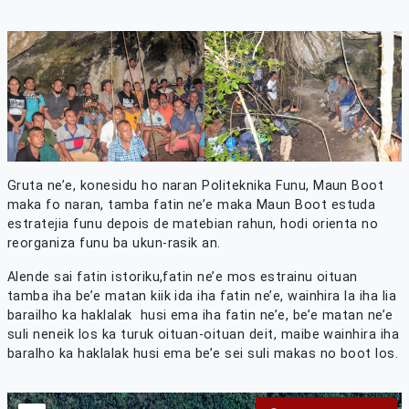
Gruta ne’e, konesidu ho naran Politeknika Funu, Maun Boot
maka fo naran, tamba fatin ne’e maka Maun Boot estuda
estratejia funu depois de matebian rahun, hodi orienta no
reorganiza funu ba ukun-rasik an.
Alende sai fatin istoriku,fatin ne’e mos estrainu oituan
tamba iha be’e matan kiik ida iha fatin ne’e, wainhira la iha lia
barailho ka haklalak husi ema iha fatin ne’e, be’e matan ne’e
suli neneik los ka turuk oituan-oituan deit, maibe wainhira iha
baralho ka haklalak husi ema be’e sei suli makas no boot los.