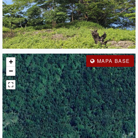
MAPA BASE
+
−