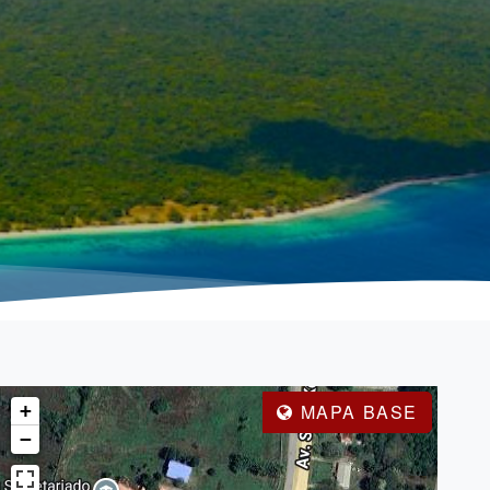
+
MAPA BASE
−