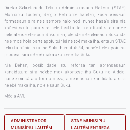
Diretor Sekretariadu Tékniku Administrasaun Eleitoral (STAE)
Munisípiu Lautém, Sergio Belmonte hateten, kada eleisaun
formasaun sira ne’e sempre halo hodi nunee hasa’e sira nia
koñesimentu para sira bele fasilita ita nia ofisial sira nune’e
bele atende eleisaun Suku nian, alende ne’e eleisaun Suku ida
ne’e mos hola parte apoiu tuir lei ne’ebé maka iha, entaun STAE
rekruta ofisial sira iha Suku hamutuk 34, nune’e bele apoiu ba
prosesu sira ne’ebé maka akontese iha Suku.
Nia Dehan, posibilidade atu reforsa tan aprensasaun
kandidatura sira ne’ebé mak akontese iha Suku no Aldeia,
nune’e oinsá atu forma meza, aprensasaun kandidatura sira
ne’ebé maka iha, no eleisaun Suku.
Média AML
Post
ADMINISTRADOR
STAE MUNISIPIU
MUNISÍPIU LAUTÉM
LAUTÉM ENTREGA