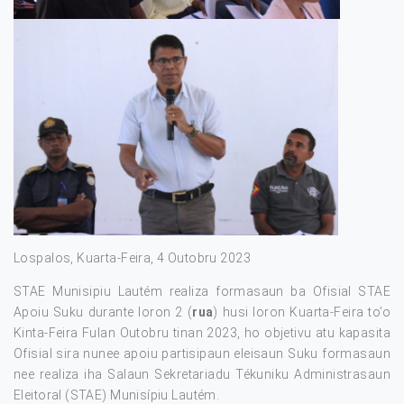
Lospalos, Kuarta-Feira, 4 Outobru 2023
STAE Munisipiu Lautém realiza formasaun ba Ofisial STAE
Apoiu Suku durante loron 2 (
rua
) husi loron Kuarta-Feira to’o
Kinta-Feira Fulan Outobru tinan 2023, ho objetivu atu kapasita
Ofisial sira nunee apoiu partisipaun eleisaun Suku formasaun
nee realiza iha Salaun Sekretariadu Tékuniku Administrasaun
Eleitoral (STAE) Munisípiu Lautém.