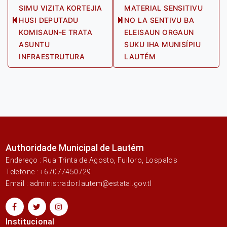
navigation
SIMU VIZITA KORTEJIA
MATERIAL SENSITIVU
HUSI DEPUTADU
NO LA SENTIVU BA
Previous
Next
KOMISAUN-E TRATA
ELEISAUN ORGAUN
post:
post:
ASUNTU
SUKU IHA MUNISÍPIU
INFRAESTRUTURA
LAUTÉM
Authoridade Municipal de Lautém
Endereço : Rua Trinta de Agosto, Fuiloro, Lospalos
Telefone : +67077450729
Email : administrador.lautem@estatal.gov.tl
Institucional