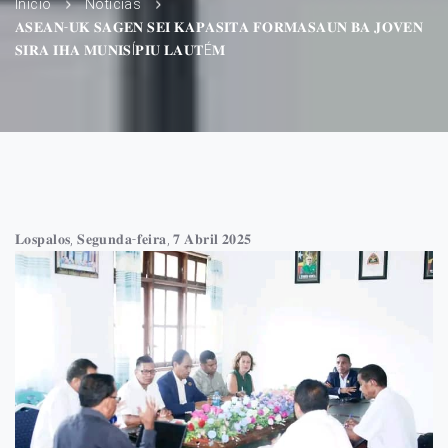
Início
Notícias
𝐀𝐒𝐄𝐀𝐍-𝐔𝐊 𝐒𝐀𝐆𝐄𝐍 𝐒𝐄𝐈 𝐊𝐀𝐏𝐀𝐒𝐈𝐓𝐀 𝐅𝐎𝐑𝐌𝐀𝐒𝐀𝐔𝐍 𝐁𝐀 𝐉𝐎𝐕𝐄𝐍
𝐒𝐈𝐑𝐀 𝐈𝐇𝐀 𝐌𝐔𝐍𝐈𝐒Í𝐏𝐈𝐔 𝐋𝐀𝐔𝐓É𝐌
𝐋𝐨𝐬𝐩𝐚𝐥𝐨𝐬, 𝐒𝐞𝐠𝐮𝐧𝐝𝐚-𝐟𝐞𝐢𝐫𝐚, 𝟕 𝐀𝐛𝐫𝐢𝐥 𝟐𝟎𝟐𝟓