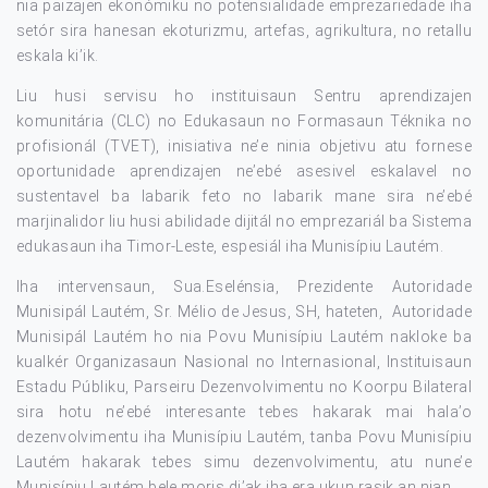
nia paizajen ekonómiku no potensialidade emprezariedade iha
setór sira hanesan ekoturizmu, artefas, agrikultura, no retallu
eskala ki’ik.
Liu husi servisu ho instituisaun Sentru aprendizajen
komunitária (CLC) no Edukasaun no Formasaun Téknika no
profisionál (TVET), inisiativa ne’e ninia objetivu atu fornese
oportunidade aprendizajen ne’ebé asesivel eskalavel no
sustentavel ba labarik feto no labarik mane sira ne’ebé
marjinalidor liu husi abilidade dijitál no emprezariál ba Sistema
edukasaun iha Timor-Leste, espesiál iha Munisípiu Lautém.
Iha intervensaun, Sua.Eselénsia, Prezidente Autoridade
Munisipál Lautém, Sr. Mélio de Jesus, SH, hateten, Autoridade
Munisipál Lautém ho nia Povu Munisípiu Lautém nakloke ba
kualkér Organizasaun Nasional no Internasional, Instituisaun
Estadu Públiku, Parseiru Dezenvolvimentu no Koorpu Bilateral
sira hotu ne’ebé interesante tebes hakarak mai hala’o
dezenvolvimentu iha Munisípiu Lautém, tanba Povu Munisípiu
Lautém hakarak tebes simu dezenvolvimentu, atu nune’e
Munisípiu Lautém bele moris di’ak iha era ukun rasik an nian.