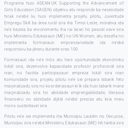
Programa husi ASEAN-UK Supporting the Advancement of
Girls Education (SAGEN) objetivu atu responde ba nesesidade
hirak ne’ebé liu husi implementa projetu pilotu, Juventude
Empregu Skill ba área rurál sira iha Timor-Leste, inisiativa ida
ne’e bazeia ba envolvimentu iha rai laran ho pesoál xave sira
husi Ministeriu Edukasaun (ME) no UN Women, atu dezeña no
implementa formasaun emprenzariedade ida ne’ebé
responsivu ba jéneru durante oras 100.
Formasaun ida ne’e mós atu harii oportunidade ekonómiku
lokál sira, dezenvolve kapasidade profesór profisionál sira
nian, no fasilita partisipasaun empreza lokál sira nian
komunidade sira, projetu pilotu ne’e sei prepara labarik feto
marjinalizadu sira no koordenasaun ki’ik ida husi labarik mane
marjinalizadu sira ho abilidade emprengabilidade, literasia
finanseiru no abilidade dijitál ne’ebé presiza atu kria meiu
moris sustentavel sira.
Pilotu ne’e sei implementa iha Munisípiu Lautém no Oecusse,
Munisípiu sira ne’ebé Ministériu Edukasaun (ME) hili tanba sira