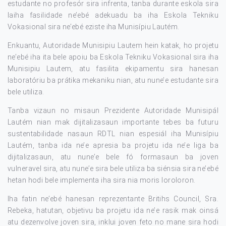
estudante no profesór sira infrenta, tanba durante eskola sira
laiha fasilidade ne’ebé adekuadu ba iha Eskola Tekniku
Vokasional sira ne’ebé eziste iha Munisípiu Lautém.
Enkuantu, Autoridade Munisipiu Lautem hein katak, ho projetu
ne’ebé iha ita bele apoiu ba Eskola Tekniku Vokasional sira iha
Munisipiu Lautem, atu fasilita ekipamentu sira hanesan
laboratóriu ba prátika mekaniku nian, atu nune’e estudante sira
bele utiliza.
Tanba vizaun no misaun Prezidente Autoridade Munisipál
Lautém nian mak dijitalizasaun importante tebes ba futuru
sustentabilidade nasaun RDTL nian espesiál iha Munisípiu
Lautém, tanba ida ne’e apresia ba projetu ida ne’e liga ba
dijitalizasaun, atu nune’e bele fó formasaun ba joven
vulneravel sira, atu nune’e sira bele utiliza ba siénsia sira ne’ebé
hetan hodi bele implementa iha sira nia moris loroloron.
Iha fatin ne’ebé hanesan reprezentante Britihs Council, Sra.
Rebeka, hatutan, objetivu ba projetu ida ne’e rasik mak oinsá
atu dezenvolve joven sira, inklui joven feto no mane sira hodi