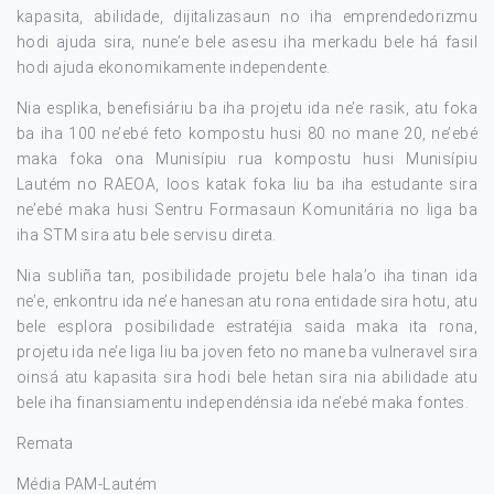
kapasita, abilidade, dijitalizasaun no iha emprendedorizmu
hodi ajuda sira, nune’e bele asesu iha merkadu bele há fasil
hodi ajuda ekonomikamente independente.
Nia esplika, benefisiáriu ba iha projetu ida ne’e rasik, atu foka
ba iha 100 ne’ebé feto kompostu husi 80 no mane 20, ne’ebé
maka foka ona Munisípiu rua kompostu husi Munisípiu
Lautém no RAEOA, loos katak foka liu ba iha estudante sira
ne’ebé maka husi Sentru Formasaun Komunitária no liga ba
iha STM sira atu bele servisu direta.
Nia subliña tan, posibilidade projetu bele hala’o iha tinan ida
ne’e, enkontru ida ne’e hanesan atu rona entidade sira hotu, atu
bele esplora posibilidade estratéjia saida maka ita rona,
projetu ida ne’e liga liu ba joven feto no mane ba vulneravel sira
oinsá atu kapasita sira hodi bele hetan sira nia abilidade atu
bele iha finansiamentu independénsia ida ne’ebé maka fontes.
Remata
Média PAM-Lautém