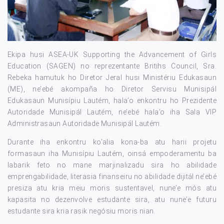
Ekipa husi ASEA-UK Supporting the Advancement of Girls
Education (SAGEN) no reprezentante Britihs Council, Sra.
Rebeka hamutuk ho Diretor Jeral husi Ministériu Edukasaun
(ME), ne’ebé akompaña ho Diretor Servisu Munisipál
Edukasaun Munisípiu Lautém, hala’o enkontru ho Prezidente
Autoridade Munisipál Lautém, ne’ebé hala’o iha Sala VIP
Administrasaun Autoridade Munisipál Lautém.
Durante iha enkontru ko’alia kona-ba atu harii projetu
formasaun iha Munisípiu Lautém, oinsá empoderamentu ba
labarik feto no mane marjinalizadu sira ho abilidade
emprengabilidade, literasia finanseiru no abilidade dijitál ne’ebé
presiza atu kria meiu moris sustentavel, nune’e mós atu
kapasita no dezenvolve estudante sira, atu nune’e futuru
estudante sira kria rasik negósiu moris nian.