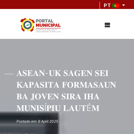
PT
𝐀𝐒𝐄𝐀𝐍-𝐔𝐊 𝐒𝐀𝐆𝐄𝐍 𝐒𝐄𝐈
𝐊𝐀𝐏𝐀𝐒𝐈𝐓𝐀 𝐅𝐎𝐑𝐌𝐀𝐒𝐀𝐔𝐍
𝐁𝐀 𝐉𝐎𝐕𝐄𝐍 𝐒𝐈𝐑𝐀 𝐈𝐇𝐀
𝐌𝐔𝐍𝐈𝐒Í𝐏𝐈𝐔 𝐋𝐀𝐔𝐓É𝐌
Postado em: 9 April 2025