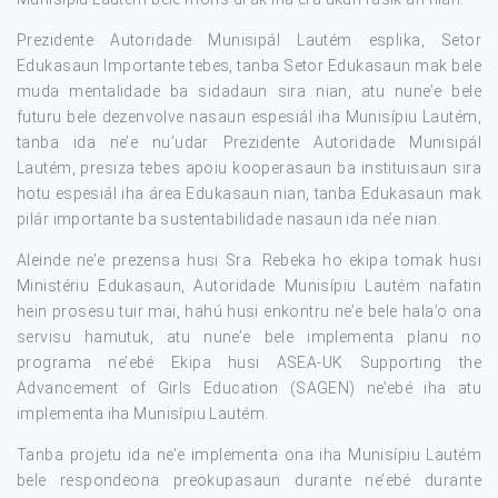
Prezidente Autoridade Munisipál Lautém esplika, Setor
Edukasaun Importante tebes, tanba Setor Edukasaun mak bele
muda mentalidade ba sidadaun sira nian, atu nune’e bele
futuru bele dezenvolve nasaun espesiál iha Munisípiu Lautém,
tanba ida ne’e nu’udar Prezidente Autoridade Munisipál
Lautém, presiza tebes apoiu kooperasaun ba instituisaun sira
hotu espesiál iha área Edukasaun nian, tanba Edukasaun mak
pilár importante ba sustentabilidade nasaun ida ne’e nian.
Aleinde ne’e prezensa husi Sra. Rebeka ho ekipa tomak husi
Ministériu Edukasaun, Autoridade Munisípiu Lautém nafatin
hein prosesu tuir mai, hahú husi enkontru ne’e bele hala’o ona
servisu hamutuk, atu nune’e bele implementa planu no
programa ne’ebé Ekipa husi ASEA-UK Supporting the
Advancement of Girls Education (SAGEN) ne’ebé iha atu
implementa iha Munisípiu Lautém.
Tanba projetu ida ne’e implementa ona iha Munisípiu Lautém
bele respondeona preokupasaun durante ne’ebé durante