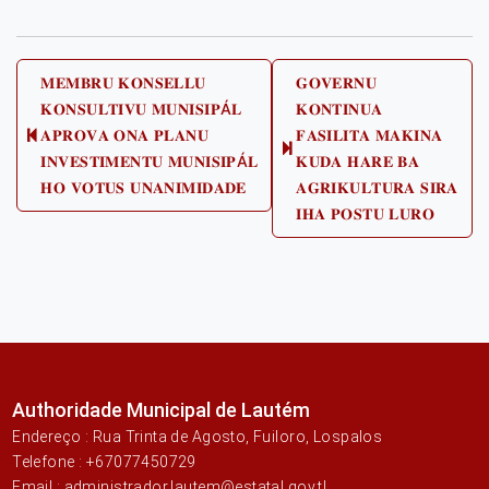
Post
𝐌𝐄𝐌𝐁𝐑𝐔 𝐊𝐎𝐍𝐒𝐄𝐋𝐋𝐔
𝐆𝐎𝐕𝐄𝐑𝐍𝐔
𝐊𝐎𝐍𝐒𝐔𝐋𝐓𝐈𝐕𝐔 𝐌𝐔𝐍𝐈𝐒𝐈𝐏Á𝐋
𝐊𝐎𝐍𝐓𝐈𝐍𝐔𝐀
navigation
𝐀𝐏𝐑𝐎𝐕𝐀 𝐎𝐍𝐀 𝐏𝐋𝐀𝐍𝐔
𝐅𝐀𝐒𝐈𝐋𝐈𝐓𝐀 𝐌𝐀𝐊𝐈𝐍𝐀
Previous
Next
𝐈𝐍𝐕𝐄𝐒𝐓𝐈𝐌𝐄𝐍𝐓𝐔 𝐌𝐔𝐍𝐈𝐒𝐈𝐏Á𝐋
𝐊𝐔𝐃𝐀 𝐇𝐀𝐑𝐄 𝐁𝐀
post:
post:
𝐇𝐎 𝐕𝐎𝐓𝐔𝐒 𝐔𝐍𝐀𝐍𝐈𝐌𝐈𝐃𝐀𝐃𝐄
𝐀𝐆𝐑𝐈𝐊𝐔𝐋𝐓𝐔𝐑𝐀 𝐒𝐈𝐑𝐀
𝐈𝐇𝐀 𝐏𝐎𝐒𝐓𝐔 𝐋𝐔𝐑𝐎
Authoridade Municipal de Lautém
Endereço : Rua Trinta de Agosto, Fuiloro, Lospalos
Telefone : +67077450729
Email : administrador.lautem@estatal.gov.tl