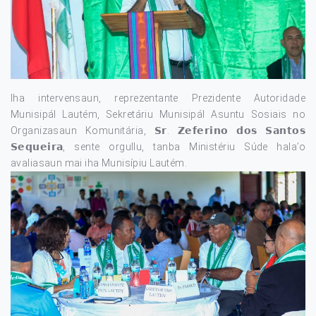
Iha intervensaun, reprezentante Prezidente Autoridade
Munisipál Lautém, Sekretáriu Munisipál Asuntu Sosiais no
Organizasaun Komunitária, 𝗦𝗿. 𝗭𝗲𝗳𝗲𝗿𝗶𝗻𝗼 𝗱𝗼𝘀 𝗦𝗮𝗻𝘁𝗼𝘀
𝗦𝗲𝗾𝘂𝗲𝗶𝗿𝗮, sente orgullu, tanba Ministériu Súde hala’o
avaliasaun mai iha Munisípiu Lautém.