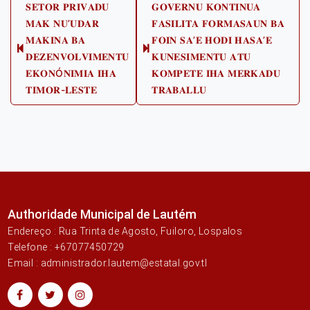
Post
𝐒𝐄𝐓𝐎𝐑 𝐏𝐑𝐈𝐕𝐀𝐃𝐔
𝐆𝐎𝐕𝐄𝐑𝐍𝐔 𝐊𝐎𝐍𝐓𝐈𝐍𝐔𝐀
𝐌𝐀𝐊 𝐍𝐔’𝐔𝐃𝐀𝐑
𝐅𝐀𝐒𝐈𝐋𝐈𝐓𝐀 𝐅𝐎𝐑𝐌𝐀𝐒𝐀𝐔𝐍 𝐁𝐀
navigation
𝐌𝐀𝐊𝐈𝐍𝐀 𝐁𝐀
𝐅𝐎𝐈𝐍 𝐒𝐀’𝐄 𝐇𝐎𝐃𝐈 𝐇𝐀𝐒𝐀’𝐄
Previous
Next
𝐃𝐄𝐙𝐄𝐍𝐕𝐎𝐋𝐕𝐈𝐌𝐄𝐍𝐓𝐔
𝐊𝐔𝐍𝐄𝐒𝐈𝐌𝐄𝐍𝐓𝐔 𝐀𝐓𝐔
post:
post:
𝐄𝐊𝐎𝐍Ó𝐍𝐈𝐌𝐈𝐀 𝐈𝐇𝐀
𝐊𝐎𝐌𝐏𝐄𝐓𝐄 𝐈𝐇𝐀 𝐌𝐄𝐑𝐊𝐀𝐃𝐔
𝐓𝐈𝐌𝐎𝐑-𝐋𝐄𝐒𝐓𝐄
𝐓𝐑𝐀𝐁𝐀𝐋𝐋𝐔
Authoridade Municipal de Lautém
Endereço : Rua Trinta de Agosto, Fuiloro, Lospalos
Telefone : +67077450729
Email : administrador.lautem@estatal.gov.tl