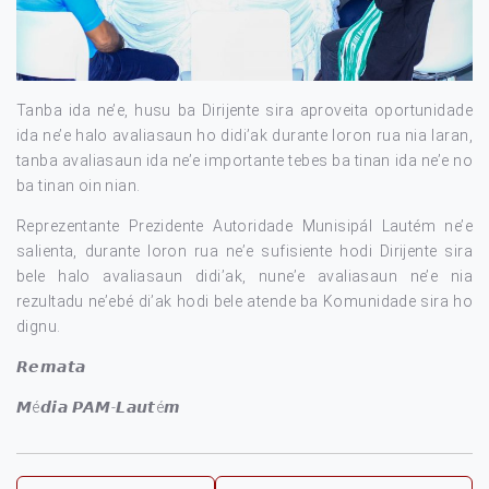
Tanba ida ne’e, husu ba Dirijente sira aproveita oportunidade
ida ne’e halo avaliasaun ho didi’ak durante loron rua nia laran,
tanba avaliasaun ida ne’e importante tebes ba tinan ida ne’e no
ba tinan oin nian.
Reprezentante Prezidente Autoridade Munisipál Lautém ne’e
salienta, durante loron rua ne’e sufisiente hodi Dirijente sira
bele halo avaliasaun didi’ak, nune’e avaliasaun ne’e nia
rezultadu ne’ebé di’ak hodi bele atende ba Komunidade sira ho
dignu.
𝙍𝙚𝙢𝙖𝙩𝙖
𝙈é𝙙𝙞𝙖 𝙋𝘼𝙈-𝙇𝙖𝙪𝙩é𝙢