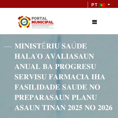
PT
𝐌𝐈𝐍𝐈𝐒𝐓É𝐑𝐈𝐔 𝐒𝐀Ú𝐃𝐄
𝐇𝐀𝐋𝐀’𝐎 𝐀𝐕𝐀𝐋𝐈𝐀𝐒𝐀𝐔𝐍
𝐀𝐍𝐔𝐀𝐋 𝐁𝐀 𝐏𝐑𝐎𝐆𝐑𝐄𝐒𝐔
𝐒𝐄𝐑𝐕𝐈𝐒𝐔 𝐅𝐀𝐑𝐌𝐀𝐂𝐈𝐀 𝐈𝐇𝐀
𝐅𝐀𝐒𝐈𝐋𝐈𝐃𝐀𝐃𝐄 𝐒𝐀𝐔𝐃𝐄 𝐍𝐎
𝐏𝐑𝐄𝐏𝐀𝐑𝐀𝐒𝐀𝐔𝐍 𝐏𝐋𝐀𝐍𝐔
𝐀𝐒𝐀𝐔𝐍 𝐓𝐈𝐍𝐀𝐍 𝟐𝟎𝟐𝟓 𝐍𝐎 𝟐𝟎𝟐𝟔