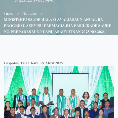
Postado em: 17 May 2025
Início
Notícias
𝐌𝐈𝐍𝐈𝐒𝐓É𝐑𝐈𝐔 𝐒𝐀Ú𝐃𝐄 𝐇𝐀𝐋𝐀’𝐎 𝐀𝐕𝐀𝐋𝐈𝐀𝐒𝐀𝐔𝐍 𝐀𝐍𝐔𝐀𝐋 𝐁𝐀
𝐏𝐑𝐎𝐆𝐑𝐄𝐒𝐔 𝐒𝐄𝐑𝐕𝐈𝐒𝐔 𝐅𝐀𝐑𝐌𝐀𝐂𝐈𝐀 𝐈𝐇𝐀 𝐅𝐀𝐒𝐈𝐋𝐈𝐃𝐀𝐃𝐄 𝐒𝐀𝐔𝐃𝐄
𝐍𝐎 𝐏𝐑𝐄𝐏𝐀𝐑𝐀𝐒𝐀𝐔𝐍 𝐏𝐋𝐀𝐍𝐔 𝐀𝐒𝐀𝐔𝐍 𝐓𝐈𝐍𝐀𝐍 𝟐𝟎𝟐𝟓 𝐍𝐎 𝟐𝟎𝟐𝟔
𝐋𝐨𝐬𝐩𝐚𝐥𝐨𝐬, 𝐓𝐞𝐫𝐬𝐚-𝐟𝐞𝐢𝐫𝐚, 𝟐𝟗 𝐀𝐛𝐫𝐢𝐥 𝟐𝟎𝟐𝟓