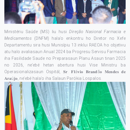
Ministériu Saúde (MS) liu husi
Direção Nasional Farmacia e
Medicamentos
(DNFM) hala’o enkontru ho Diretor no Xefe
Departamentu sira husi Munisípiu 13 inklui RAEOA ho objetivu
atu halo avaliasaun Anual 2024 ba Progresu Servisu Farmacia
iha Fasilidade Saude no Preparasaun Planu Asaun tinan 2025
no 2026, ne’ebé hetan abertura husi Vise Ministru ba
Operasionalizasaun Ospitál, 𝐒𝐫. 𝐅𝐥á𝐯𝐢𝐨 𝐁𝐫𝐚𝐧𝐝ã𝐨 𝐌𝐞𝐧𝐝𝐞𝐬 𝐝𝐞
𝐀𝐫𝐚ú𝐣𝐨, ne’ebé hala’o iha Salaun Parókia Lospalos.