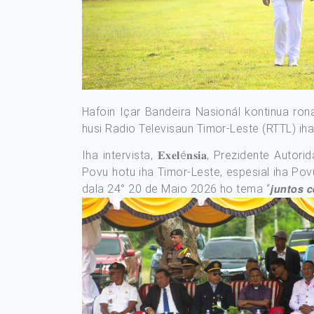
Hafoin Içar Bandeira Nasionál kontinua rona di
husi Radio Televisaun Timor-Leste (RTTL) iha T
Iha intervista, 𝐄𝐱𝐞𝐥é𝐧𝐬𝐢𝐚, Prezidente Au
Povu hotu iha Timor-Leste, espesial iha P
dala 24° 20 de Maio 2026 ho tema “𝙟𝙪𝙣𝙩𝙤𝙨 𝙘𝙤𝙣𝙨𝙩𝙧𝙪𝙞𝙧𝙚𝙢