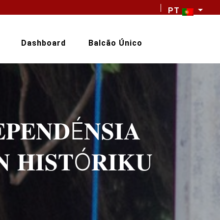
PT
Dashboard
Balcão Único
𝐏𝐄𝐍𝐃É𝐍𝐒𝐈𝐀
 𝐇𝐈𝐒𝐓Ó𝐑𝐈𝐊𝐔