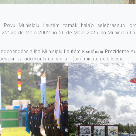
 Povu Munisípiu Lautém tomák hala’o selebrasaun lor
 24° 20 de Maio 2002 no 20 de Maio 2026 iha Munisípiu L
dénsia iha Munisípiu Lautém 𝐄𝐱𝐞𝐥é𝐧𝐬𝐢𝐚 Prezidente Autoridad
spesaun parada kontinua lidera 1 (um) minutu de silensiu.