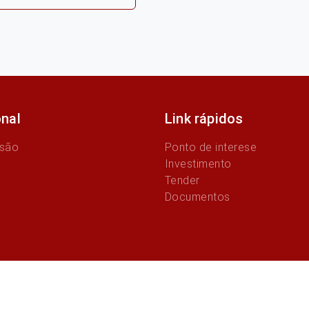
onal
Link rápidos
ssão
Ponto de interese
Investimento
Tender
Documentos