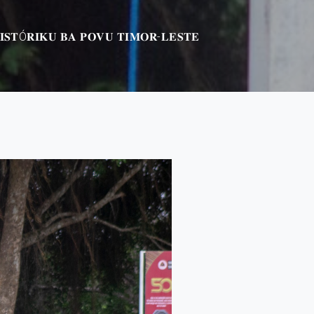
𝐒𝐓Ó𝐑𝐈𝐊𝐔 𝐁𝐀 𝐏𝐎𝐕𝐔 𝐓𝐈𝐌𝐎𝐑-𝐋𝐄𝐒𝐓𝐄