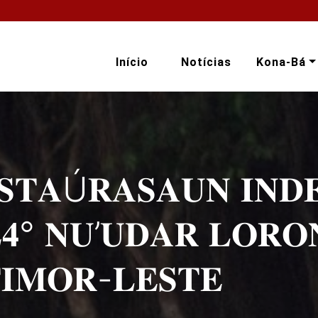
Início
Notícias
Kona-Bá
𝐒𝐓𝐀Ú𝐑𝐀𝐒𝐀𝐔𝐍 𝐈𝐍𝐃
𝟒° 𝐍𝐔’𝐔𝐃𝐀𝐑 𝐋𝐎𝐑𝐎
𝐈𝐌𝐎𝐑-𝐋𝐄𝐒𝐓𝐄