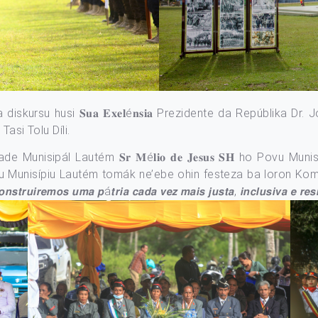
skursu husi 𝐒𝐮𝐚 𝐄𝐱𝐞𝐥é𝐧𝐬𝐢𝐚 Prezidente da Repúblika D
asi Tolu Díli.
toridade Munisipál Lautém 𝐒𝐫 𝐌é𝐥𝐢𝐨 𝐝𝐞 𝐉𝐞𝐬𝐮𝐬 𝐒𝐇 ho Po
ovu Munisípiu Lautém tomák ne’ebe ohin festeza ba loron 
𝙤𝙨 𝙪𝙢𝙖 𝙥á𝙩𝙧𝙞𝙖 𝙘𝙖𝙙𝙖 𝙫𝙚𝙯 𝙢𝙖𝙞𝙨 𝙟𝙪𝙨𝙩𝙖, 𝙞𝙣𝙘𝙡𝙪𝙨𝙞𝙫𝙖 𝙚 𝙧𝙚𝙨𝙞𝙡