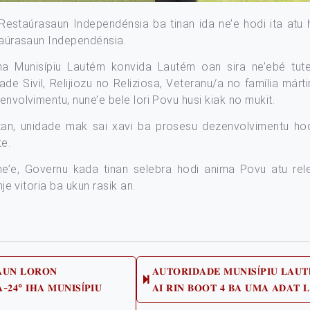
Restaúrasaun Independénsia ba tinan ida ne’e hodi ita atu 
staúrasaun Independénsia.
 Munisípiu Lautém konvida Lautém oan sira ne’ebé tutela 
Sivil, Relijiozu no Reliziosa, Veteranu/a no família márti
envolvimentu, nune’e bele lori Povu husi kiak no mukit.
 tan, unidade mak sai xavi ba prosesu dezenvolvimentu ho
te.
e’e, Governu kada tinan selebra hodi anima Povu atu re
nje vitoria ba ukun rasik an.
𝐀𝐔𝐍 𝐋𝐎𝐑𝐎𝐍
𝐀𝐔𝐓𝐎𝐑𝐈𝐃𝐀𝐃𝐄 𝐌𝐔𝐍𝐈𝐒Í𝐏𝐈𝐔 𝐋𝐀
-𝟐𝟒° 𝐈𝐇𝐀 𝐌𝐔𝐍𝐈𝐒Í𝐏𝐈𝐔
𝐀𝐈 𝐑𝐈𝐍 𝐁𝐎𝐎𝐓 𝟒 𝐁𝐀 𝐔𝐌𝐀 𝐀𝐃𝐀𝐓 