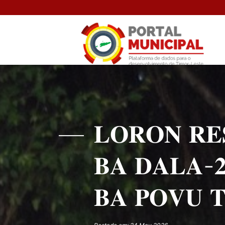
𝐋𝐎𝐑𝐎𝐍 𝐑𝐄
𝐁𝐀 𝐃𝐀𝐋𝐀-
𝐁𝐀 𝐏𝐎𝐕𝐔 