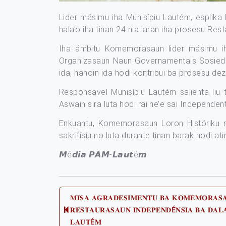
Lider másimu iha Munisípiu Lautém, esplika 
hala’o iha tinan 24 nia laran iha prosesu Re
Iha ámbitu Komemorasaun lider másimu iha
Organizasaun Naun Governamentais Sosiedade 
ida, hanoin ida hodi kontribui ba prosesu dez
Responsavel Munisípiu Lautém salienta liu
Aswain sira luta hodi rai ne’e sai Independen
Enkuantu, Komemorasaun Loron Históriku n
sakrifísiu no luta durante tinan barak hodi ati
𝙈é𝙙𝙞𝙖 𝙋𝘼𝙈-𝙇𝙖𝙪𝙩é𝙢
Post
𝐌𝐈𝐒𝐀 𝐀𝐆𝐑𝐀𝐃𝐄𝐒𝐈𝐌𝐄𝐍𝐓𝐔 𝐁𝐀 𝐊𝐎𝐌𝐄𝐌𝐎𝐑𝐀𝐒
𝐑𝐄𝐒𝐓𝐀𝐔𝐑𝐀𝐒𝐀𝐔𝐍 𝐈𝐍𝐃𝐄𝐏𝐄𝐍𝐃É𝐍𝐒𝐈𝐀 𝐁𝐀 𝐃𝐀𝐋𝐀
Previous
𝐋𝐀𝐔𝐓É𝐌