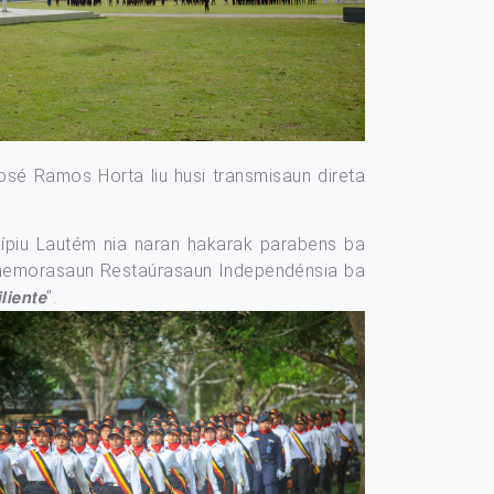
r. José Ramos Horta liu husi transmisaun direta
vu Munisípiu Lautém nia naran hakarak parabens ba
Komemorasaun Restaúrasaun Independénsia ba
𝙚𝙣𝙩𝙚”.