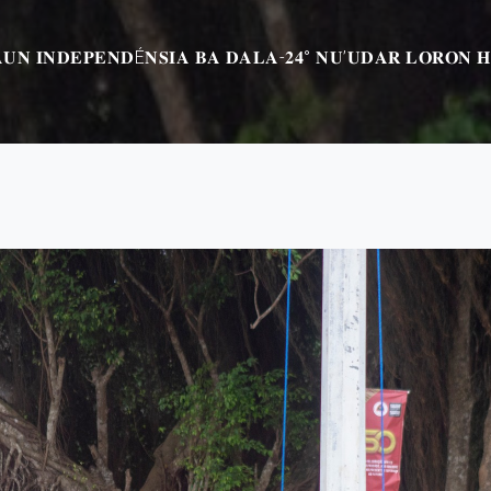
𝐔𝐍 𝐈𝐍𝐃𝐄𝐏𝐄𝐍𝐃É𝐍𝐒𝐈𝐀 𝐁𝐀 𝐃𝐀𝐋𝐀-𝟐𝟒° 𝐍𝐔’𝐔𝐃𝐀𝐑 𝐋𝐎𝐑𝐎𝐍 𝐇