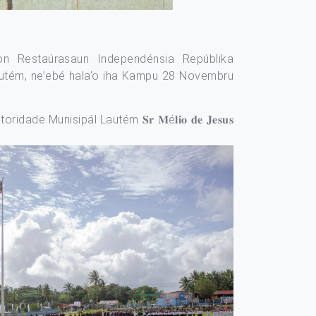
on Restaúrasaun Independénsia Repúblika
autém, ne’ebé hala’o iha Kampu 28 Novembru
e Munisipál Lautém 𝐒𝐫 𝐌é𝐥𝐢𝐨 𝐝𝐞 𝐉𝐞𝐬𝐮𝐬