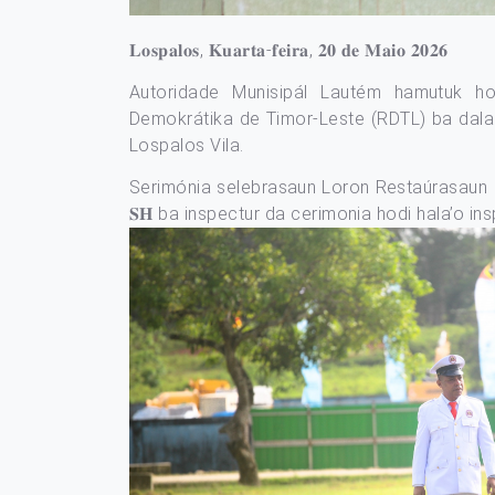
𝐋𝐨𝐬𝐩𝐚𝐥𝐨𝐬, 𝐊𝐮𝐚𝐫𝐭𝐚-𝐟𝐞𝐢𝐫𝐚, 𝟐𝟎 𝐝𝐞 𝐌𝐚𝐢𝐨 𝟐𝟎𝟐𝟔
Autoridade Munisipál Lautém hamutuk ho
Demokrátika de Timor-Leste (RDTL) ba dala
Lospalos Vila.
Serimónia selebrasaun Loron Restaúrasaun Indepen
𝐒𝐇 ba inspectur da cerimonia hodi hala’o in