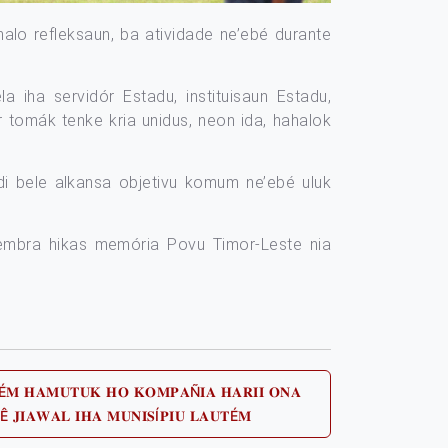
halo refleksaun, ba atividade ne’ebé durante
iha servidór Estadu, instituisaun Estadu,
r tomák tenke kria unidus, neon ida, hahalok
di bele alkansa objetivu komum ne’ebé uluk
lembra hikas memória Povu Timor-Leste nia
𝐓É𝐌 𝐇𝐀𝐌𝐔𝐓𝐔𝐊 𝐇𝐎 𝐊𝐎𝐌𝐏𝐀Ñ𝐈𝐀 𝐇𝐀𝐑𝐈𝐈 𝐎𝐍𝐀
Next
Ê 𝐉𝐈𝐀𝐖𝐀𝐋 𝐈𝐇𝐀 𝐌𝐔𝐍𝐈𝐒Í𝐏𝐈𝐔 𝐋𝐀𝐔𝐓É𝐌
post: