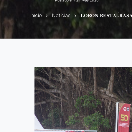
Postado em: 24 May 2026
Início
Notícias
𝐋𝐎𝐑𝐎𝐍 𝐑𝐄𝐒𝐓𝐀Ú𝐑𝐀𝐒𝐀