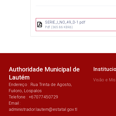
SERIE_I_NO_49_D-1.pdf
Pdf
(365.86 KBkb)
Authoridade Municipal de
Instituci
Lautém
Visão e Mi
Endereço : Rua Trinta de Agosto,
Fuiloro, Lospalos
Telefone : +67077450729
Email :
administrador.lautem@estatal.gov.tl