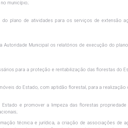
 no município;
o do plano de atividades para os serviços de extensão ag
da Autoridade Municipal os relatórios de execução do plan
ssários para a proteção e rentabilização das florestas do E
móveis do Estado, com aptidão florestal, para a realização 
do Estado e promover a limpeza das florestas propriedad
cionais;
rmação técnica e jurídica, a criação de associações de ag