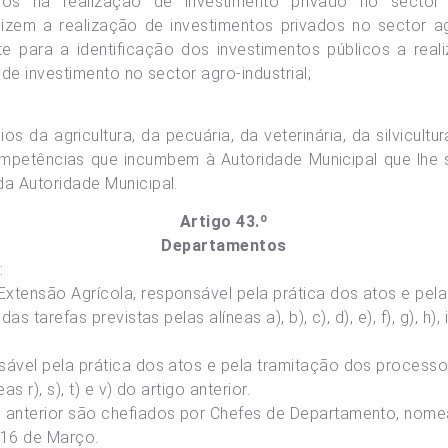
ados na realização de investimento privado no sector 
lizem a realização de investimentos privados no sector ag
e para a identificação dos investimentos públicos a reali
de investimento no sector agro-industrial;
s da agricultura, da pecuária, da veterinária, da silvicultu
petências que incumbem à Autoridade Municipal que lhe 
a Autoridade Municipal.
Artigo 43.º
Departamentos
:
tensão Agrícola, responsável pela prática dos atos e pel
refas previstas pelas alíneas a), b), c), d), e), f), g), h), i), j)
ável pela prática dos atos e pela tramitação dos processo
s r), s), t) e v) do artigo anterior.
 anterior são chefiados por Chefes de Departamento, nom
 16 de Março.