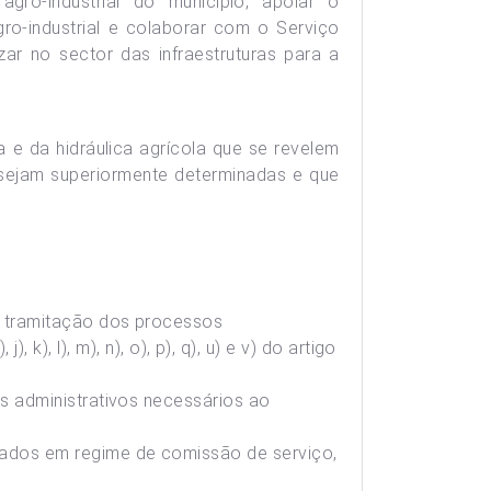
agro-industrial do município, apoiar o
ro-industrial e colaborar com o Serviço
zar no sector das infraestruturas para a
ra e da hidráulica agrícola que se revelem
sejam superiormente determinadas e que
a tramitação dos processos
, k), l), m), n), o), p), q), u) e v) do artigo
s administrativos necessários ao
eados em regime de comissão de serviço,