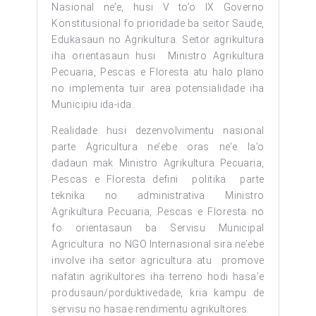
Nasional ne’e, husi V to’o IX Governo
Konstitusional fo prioridade ba seitor Saude,
Edukasaun no Agrikultura. Seitor agrikultura
iha orientasaun husi Ministro Agrikultura
Pecuaria, Pescas e Floresta atu halo plano
no implementa tuir area potensialidade iha
Municipiu ida-ida.
Realidade husi dezenvolvimentu nasional
parte Agricultura ne’ebe oras ne’e la’o
dadaun mak Ministro Agrikultura Pecuaria,
Pescas e Floresta defini politika parte
teknika no administrativa Ministro
Agrikultura Pecuaria, Pescas e Floresta no
fo orientasaun ba Servisu Municipal
Agricultura no NGO Internasional sira ne’ebe
involve iha seitor agricultura atu promove
nafatin agrikultores iha terreno hodi hasa’e
produsaun/porduktivedade, kria kampu de
servisu no hasae rendimentu agrikultores.