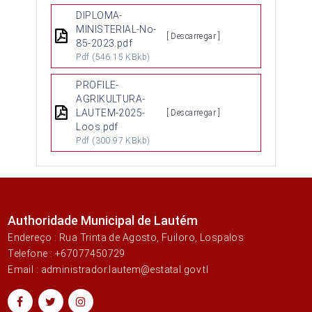
DIPLOMA-
MINISTERIAL-No-
[ Descarregar ]
85-2023.pdf
Pdf
(546.15 KBkb)
PROFILE-
AGRIKULTURA-
LAUTEM-2025-
[ Descarregar ]
Loos.pdf
Pdf
(300.97 KBkb)
Authoridade Municipal de Lautém
Endereço : Rua Trinta de Agosto, Fuiloro, Lospalos
Telefone : +67077450729
Email : administrador.lautem@estatal.gov.tl