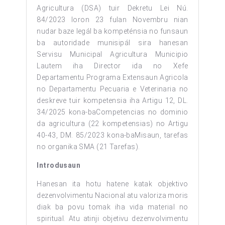
Agricultura (DSA) tuir Dekretu Lei Nú.
84/2023 loron 23 fulan Novembru nian
nudar baze legál ba kompeténsia no funsaun
ba autoridade munisipál sira hanesan
Servisu Municipal Agricultura Municipio
Lautem iha Director ida no Xefe
Departamentu Programa Extensaun Agricola
no Departamentu Pecuaria e Veterinaria no
deskreve tuir kompetensia iha Artigu 12, DL.
34/2025 kona-baCompetencias no dominio
da agricultura (22 kompetensias) no Artigu
40-43, DM. 85/2023 kona-baMisaun, tarefas
no organika SMA (21 Tarefas).
Introdusaun
Hanesan ita hotu hatene katak objektivo
dezenvolvimentu Nacional atu valoriza moris
diak ba povu tomak iha vida material no
spiritual. Atu atinji objetivu dezenvolvimentu