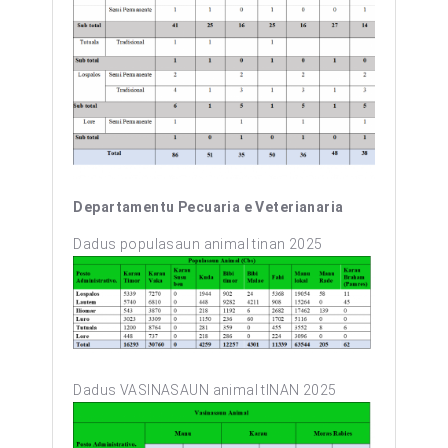
Departamentu Pecuaria e Veterianaria
Dadus populasaun animal tinan 2025
Dadus VASINASAUN animal tINAN 2025