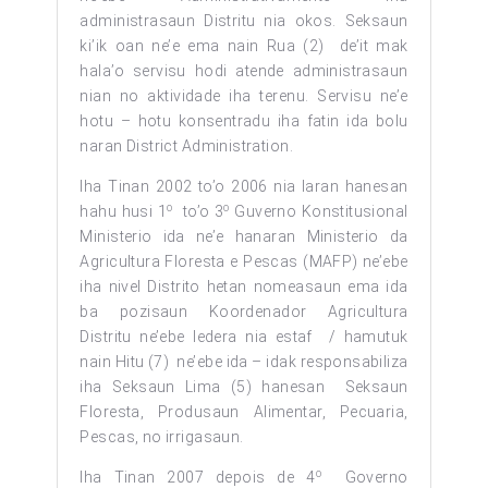
administrasaun Distritu nia okos. Seksaun
ki’ik oan ne’e ema nain Rua (2) de’it mak
hala’o servisu hodi atende administrasaun
nian no aktividade iha terenu. Servisu ne’e
hotu – hotu konsentradu iha fatin ida bolu
naran District Administration.
Iha Tinan 2002 to’o 2006 nia laran hanesan
o
o
hahu husi 1
to’o 3
Guverno Konstitusional
Ministerio ida ne’e hanaran Ministerio da
Agricultura Floresta e Pescas (MAFP) ne’ebe
iha nivel Distrito hetan nomeasaun ema ida
ba pozisaun Koordenador Agricultura
Distritu ne’ebe ledera nia estaf / hamutuk
nain Hitu (7) ne’ebe ida – idak responsabiliza
iha Seksaun Lima (5) hanesan Seksaun
Floresta, Produsaun Alimentar, Pecuaria,
Pescas, no irrigasaun.
o
Iha Tinan 2007 depois de 4
Governo