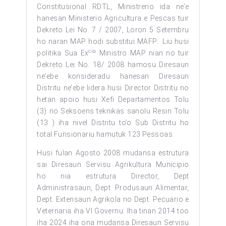
Constitusional RDTL, Ministrerio ida ne’e
hanesan Ministerio Agricultura e Pescas tuir
Dekreto Lei No. 7 / 2007, Loron 5 Setembru
ho naran MAP hodi substitui MAFP. Liu husi
cia
politika Sua Ex
Ministro MAP nian no tuir
Dekreto Lei No. 18/ 2008 hamosu Diresaun
ne’ebe konsideradu hanesan Diresaun
Distritu ne’ebe lidera husi Director Distritu no
hetan apoio husi Xefi Departamentos Tolu
(3) no Seksoens teknikas sanolu Resin Tolu
(13 ) iha nivel Distritu to’o Sub Distritu ho
total Funsionariu hamutuk 123 Pessoas.
Husi fulan Agosto 2008 mudansa estrutura
sai Diresaun Servisu Agrikultura Municipio
ho nia estrutura Director, Dept
Administrasaun, Dept. Produsaun Alimentar,
Dept. Extensaun Agrikola no Dept. Pecuario e
Veternaria iha VI Governu. Iha tinan 2014 too
iha 2024 iha ona mudansa Diresaun Servisu