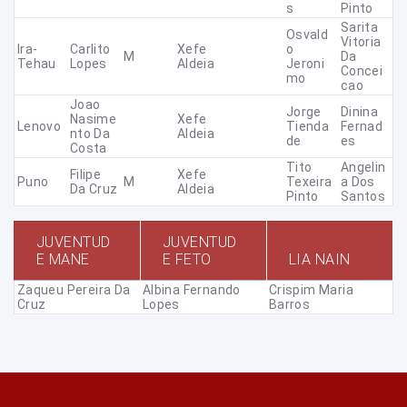
S
Pinto
Sarita
Osvald
Vitoria
Ira-
Carlito
Xefe
O
M
Da
Tehau
Lopes
Aldeia
Jeroni
Concei
Mo
Cao
Joao
Jorge
Dinina
Nasime
Xefe
Lenovo
Tienda
Fernad
Nto Da
Aldeia
De
Es
Costa
Tito
Angelin
Filipe
Xefe
Puno
M
Texeira
A Dos
Da Cruz
Aldeia
Pinto
Santos
JUVENTUD
JUVENTUD
E MANE
E FETO
LIA NAIN
Zaqueu Pereira Da
Albina Fernando
Crispim Maria
Cruz
Lopes
Barros