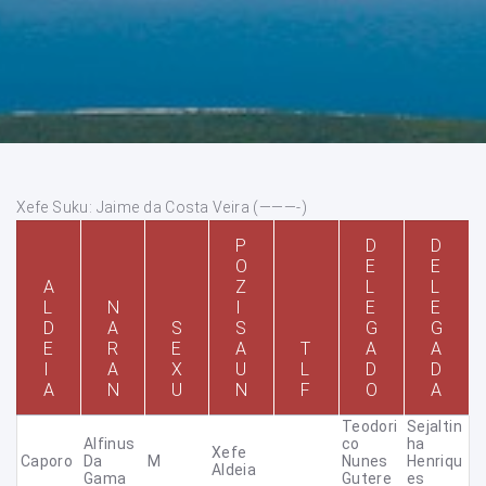
Xefe Suku: Jaime da Costa Veira (———-)
P
D
D
O
E
E
A
Z
L
L
L
N
I
E
E
D
A
S
S
G
G
E
R
E
A
T
A
A
I
A
X
U
L
D
D
A
N
U
N
F
O
A
Teodori
Sejaltin
Alfinus
Co
Ha
Xefe
Caporo
Da
M
Nunes
Henriqu
Aldeia
Gama
Gutere
Es