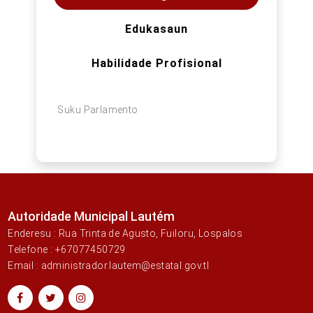
Edukasaun
Habilidade Profisional
Suku Parlamento
Autoridade Municipal Lautém
Enderesu : Rua Trinta de Agusto, Fuiloru, Lospalos
Telefone : +67077450729
Email : administrador.lautem@estatal.gov.tl