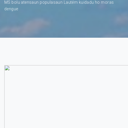
MS bolu atensaun populasaun Lautém kuidadu ho moras
dengue