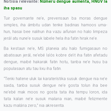
Notísia relevante:
Númeru dengue aumenta, HNGV la
iha spasu
Tuir governante ne’e, prevensaun ba moras dengue
simples, iha ámbitu udan tenke badinas hamoos uma-
hun, hasai bee nalihun iha vazu aifunan no halo limpeza
jerál atu nune’e susuk labele hela iha fatin hirak ne’e.
Ba kestaun ne’e, MS planeia atu halo fumigasaun no
abatisaun jerál, ne’ebé la’ós kobre de’it iha fatin afetadu
dengue, maibé hakarak fatin hotu, tanba ne’e husu ba
populasaun atu tau lixu iha fatin.
“Tenki hatene uluk lai karaterístika susuk dengue nia ne’e
saida, tanba susuk dengue ne’e gosta tolun iha bee
ne’ebé mak moos no gosta tata iha tempu loron, ida
tata kalan ne’e susuk malaria nian, maibé felizmente
kazu malária zero,” nia akresenta.