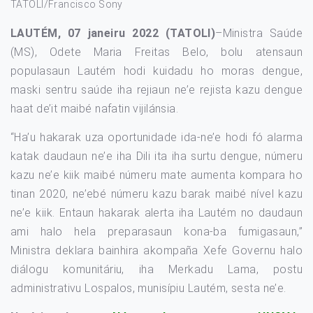
TATOLI/Francisco Sony
LAUTÉM, 07 janeiru 2022 (TATOLI)
–Ministra Saúde
(MS), Odete Maria Freitas Belo, bolu atensaun
populasaun Lautém hodi kuidadu ho moras dengue,
maski sentru saúde iha rejiaun ne’e rejista kazu dengue
haat de’it maibé nafatin vijilánsia.
“Ha’u hakarak uza oportunidade ida-ne’e hodi fó alarma
katak daudaun ne’e iha Dili ita iha surtu dengue, númeru
kazu ne’e kiik maibé númeru mate aumenta kompara ho
tinan 2020, ne’ebé númeru kazu barak maibé nível kazu
ne’e kiik. Entaun hakarak alerta iha Lautém no daudaun
ami halo hela preparasaun kona-ba fumigasaun,”
Ministra deklara bainhira akompaña Xefe Governu halo
diálogu komunitáriu, iha Merkadu Lama, postu
administrativu Lospalos, munisípiu Lautém, sesta ne’e.