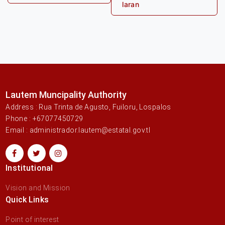
post:
laran
Lautem Muncipality Authority
Address : Rua Trinta de Agusto, Fuiloru, Lospalos
Phone : +67077450729
Email : administrador.lautem@estatal.gov.tl
Institutional
Vision and Mission
Quick Links
Point of interest