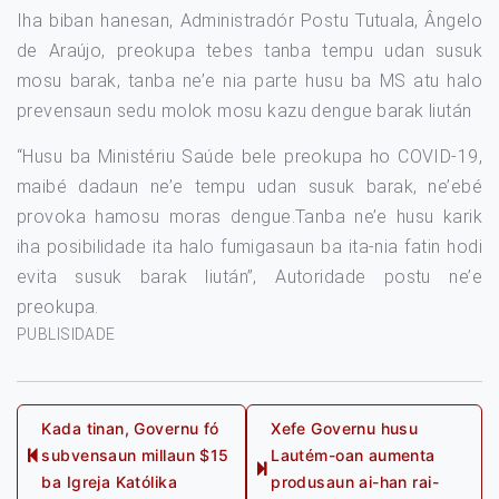
Iha biban hanesan, Administradór Postu Tutuala, Ângelo
de Araújo, preokupa tebes tanba tempu udan susuk
mosu barak, tanba ne’e nia parte husu ba MS atu halo
prevensaun sedu molok mosu kazu dengue barak liután
“Husu ba Ministériu Saúde bele preokupa ho COVID-19,
maibé dadaun ne’e tempu udan susuk barak, ne’ebé
provoka hamosu moras dengue.Tanba ne’e husu karik
iha posibilidade ita halo fumigasaun ba ita-nia fatin hodi
evita susuk barak liután”, Autoridade postu ne’e
preokupa.
PUBLISIDADE
Post
Kada tinan, Governu fó
Xefe Governu husu
subvensaun millaun $15
Lautém-oan aumenta
navigation
Previous
Next
ba Igreja Katólika
produsaun ai-han rai-
post: