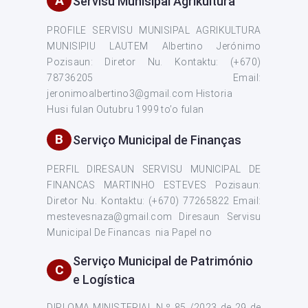
A
Servisu Munisipal Agrikultura
PROFILE SERVISU MUNISIPAL AGRIKULTURA
MUNISIPIU LAUTEM Albertino Jerónimo
Pozisaun: Diretor Nu. Kontaktu: (+670)
78736205 Email:
jeronimoalbertino3@gmail.com Historia
Husi fulan Outubru 1999 to’o fulan
B
Serviço Municipal de Finanças
PERFIL DIRESAUN SERVISU MUNICIPAL DE
FINANCAS MARTINHO ESTEVES Pozisaun:
Diretor Nu. Kontaktu: (+670) 77265822 Email:
mestevesnaza@gmail.com Diresaun Servisu
Municipal De Financas nia Papel no
Serviço Municipal de Património
C
e Logística
DIPLOMA MINISTERIAL N.º 85 /2023 de 29 de