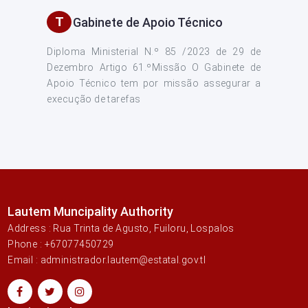
T
Gabinete de Apoio Técnico
Diploma Ministerial N.º 85 /2023 de 29 de
Dezembro Artigo 61.ºMissão O Gabinete de
Apoio Técnico tem por missão assegurar a
execução de tarefas
Lautem Muncipality Authority
Address : Rua Trinta de Agusto, Fuiloru, Lospalos
Phone : +67077450729
Email : administrador.lautem@estatal.gov.tl