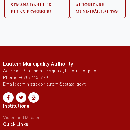
post:
post:
𝐒𝐄𝐌𝐀𝐍𝐀 𝐃𝐀𝐇𝐔𝐋𝐔𝐊
𝐀𝐔𝐓𝐎𝐑𝐈𝐃𝐀𝐃𝐄
𝐅𝐔𝐋𝐀𝐍 𝐅𝐄𝐕𝐄𝐑𝐄𝐈𝐑𝐔
𝐌𝐔𝐍𝐈𝐒𝐈𝐏Á𝐋 𝐋𝐀𝐔𝐓É𝐌
Lautem Muncipality Authority
Address : Rua Trinta de Agusto, Fuiloru, Lospalos
Phone : +67077450729
Email : administrador.lautem@estatal.gov.tl
Institutional
Vision and Mission
Quick Links