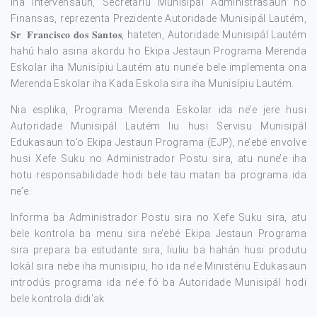
Iha intervensaun, Secretáriu Munisipál Administrasaun no
Finansas, reprezenta Prezidente Autoridade Munisipál Lautém,
𝐒𝐫. 𝐅𝐫𝐚𝐧𝐜𝐢𝐬𝐜𝐨 𝐝𝐨𝐬 𝐒𝐚𝐧𝐭𝐨𝐬, hateten, Autoridade Munisipál Lautém
hahú halo asina akordu ho Ekipa Jestaun Programa Merenda
Eskolar iha Munisípiu Lautém atu nune’e bele implementa ona
Merenda Eskolar iha Kada Eskola sira iha Munisípiu Lautém.
Nia esplika, Programa Merenda Eskolar ida ne’e jere husi
Autoridade Munisipál Lautém liu husi Servisu Munisipál
Edukasaun to’o Ekipa Jestaun Programa (EJP), ne’ebé envolve
husi Xefe Suku no Administrador Postu sira, atu nune’e iha
hotu responsabilidade hodi bele tau matan ba programa ida
ne’e.
Informa ba Administrador Postu sira no Xefe Suku sira, atu
bele kontrola ba menu sira ne’ebé Ekipa Jestaun Programa
sira prepara ba estudante sira, liuliu ba hahán husi produtu
lokál sira nebe iha munisipiu, ho ida ne’e Ministériu Edukasaun
introdús programa ida ne’e fó ba Autoridade Munisipál hodi
bele kontrola didi’ak.