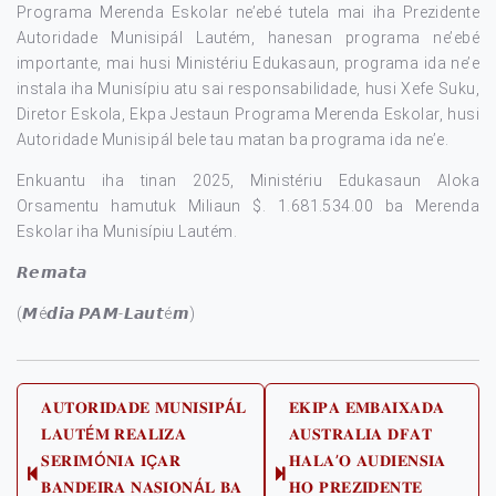
Programa Merenda Eskolar ne’ebé tutela mai iha Prezidente
Autoridade Munisipál Lautém, hanesan programa ne’ebé
importante, mai husi Ministériu Edukasaun, programa ida ne’e
instala iha Munisípiu atu sai responsabilidade, husi Xefe Suku,
Diretor Eskola, Ekpa Jestaun Programa Merenda Eskolar, husi
Autoridade Munisipál bele tau matan ba programa ida ne’e.
Enkuantu iha tinan 2025, Ministériu Edukasaun Aloka
Orsamentu hamutuk Miliaun $. 1.681.534.00 ba Merenda
Eskolar iha Munisípiu Lautém.
𝙍𝙚𝙢𝙖𝙩𝙖
(𝙈é𝙙𝙞𝙖 𝙋𝘼𝙈-𝙇𝙖𝙪𝙩é𝙢)
Post
𝐀𝐔𝐓𝐎𝐑𝐈𝐃𝐀𝐃𝐄 𝐌𝐔𝐍𝐈𝐒𝐈𝐏Á𝐋
𝐄𝐊𝐈𝐏𝐀 𝐄𝐌𝐁𝐀𝐈𝐗𝐀𝐃𝐀
𝐋𝐀𝐔𝐓É𝐌 𝐑𝐄𝐀𝐋𝐈𝐙𝐀
𝐀𝐔𝐒𝐓𝐑𝐀𝐋𝐈𝐀 𝐃𝐅𝐀𝐓
navigation
𝐒𝐄𝐑𝐈𝐌Ó𝐍𝐈𝐀 𝐈Ç𝐀𝐑
𝐇𝐀𝐋𝐀’𝐎 𝐀𝐔𝐃𝐈𝐄𝐍𝐒𝐈𝐀
Previous
Next
𝐁𝐀𝐍𝐃𝐄𝐈𝐑𝐀 𝐍𝐀𝐒𝐈𝐎𝐍Á𝐋 𝐁𝐀
𝐇𝐎 𝐏𝐑𝐄𝐙𝐈𝐃𝐄𝐍𝐓𝐄