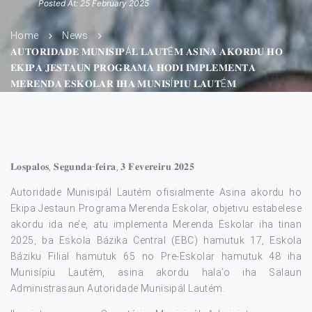
Posted At: 25 February 2025
Home
News
𝐀𝐔𝐓𝐎𝐑𝐈𝐃𝐀𝐃𝐄 𝐌𝐔𝐍𝐈𝐒𝐈𝐏Á𝐋 𝐋𝐀𝐔𝐓É𝐌 𝐀𝐒𝐈𝐍𝐀 𝐀𝐊𝐎𝐑𝐃𝐔 𝐇𝐎
𝐄𝐊𝐈𝐏𝐀 𝐉𝐄𝐒𝐓𝐀𝐔𝐍 𝐏𝐑𝐎𝐆𝐑𝐀𝐌𝐀 𝐇𝐎𝐃𝐈 𝐈𝐌𝐏𝐋𝐄𝐌𝐄𝐍𝐓𝐀
𝐌𝐄𝐑𝐄𝐍𝐃𝐀 𝐄𝐒𝐊𝐎𝐋𝐀𝐑 𝐈𝐇𝐀 𝐌𝐔𝐍𝐈𝐒Í𝐏𝐈𝐔 𝐋𝐀𝐔𝐓É𝐌
𝐋𝐨𝐬𝐩𝐚𝐥𝐨𝐬, 𝐒𝐞𝐠𝐮𝐧𝐝𝐚-𝐟𝐞𝐢𝐫𝐚, 𝟑 𝐅𝐞𝐯𝐞𝐫𝐞𝐢𝐫𝐮 𝟐𝟎𝟐𝟓
Autoridade Munisipál Lautém ofisialmente Asina akordu ho
Ekipa Jestaun Programa Merenda Eskolar, objetivu estabelese
akordu ida ne’e, atu implementa Merenda Eskolar iha tinan
2025, ba Eskola Bázika Central (EBC) hamutuk 17, Eskola
Báziku Filial hamutuk 65 no Pre-Eskolar hamutuk 48 iha
Munisípiu Lautém, asina akordu hala’o iha Salaun
Administrasaun Autoridade Munisipál Lautém.