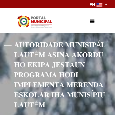
EN
𝐀𝐔𝐓𝐎𝐑𝐈𝐃𝐀𝐃𝐄 𝐌𝐔𝐍𝐈𝐒𝐈𝐏Á𝐋
𝐋𝐀𝐔𝐓É𝐌 𝐀𝐒𝐈𝐍𝐀 𝐀𝐊𝐎𝐑𝐃𝐔
𝐇𝐎 𝐄𝐊𝐈𝐏𝐀 𝐉𝐄𝐒𝐓𝐀𝐔𝐍
𝐏𝐑𝐎𝐆𝐑𝐀𝐌𝐀 𝐇𝐎𝐃𝐈
𝐈𝐌𝐏𝐋𝐄𝐌𝐄𝐍𝐓𝐀 𝐌𝐄𝐑𝐄𝐍𝐃𝐀
𝐄𝐒𝐊𝐎𝐋𝐀𝐑 𝐈𝐇𝐀 𝐌𝐔𝐍𝐈𝐒Í𝐏𝐈𝐔
𝐋𝐀𝐔𝐓É𝐌