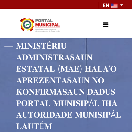
EN
𝐌𝐈𝐍𝐈𝐒𝐓É𝐑𝐈𝐔
𝐀𝐃𝐌𝐈𝐍𝐈𝐒𝐓𝐑𝐀𝐒𝐀𝐔𝐍
𝐄𝐒𝐓𝐀𝐓𝐀𝐋 (𝐌𝐀𝐄) 𝐇𝐀𝐋𝐀’𝐎
𝐀𝐏𝐑𝐄𝐙𝐄𝐍𝐓𝐀𝐒𝐀𝐔𝐍 𝐍𝐎
𝐊𝐎𝐍𝐅𝐈𝐑𝐌𝐀𝐒𝐀𝐔𝐍 𝐃𝐀𝐃𝐔𝐒
𝐏𝐎𝐑𝐓𝐀𝐋 𝐌𝐔𝐍𝐈𝐒𝐈𝐏Á𝐋 𝐈𝐇𝐀
𝐀𝐔𝐓𝐎𝐑𝐈𝐃𝐀𝐃𝐄 𝐌𝐔𝐍𝐈𝐒𝐈𝐏Á𝐋
𝐋𝐀𝐔𝐓É𝐌