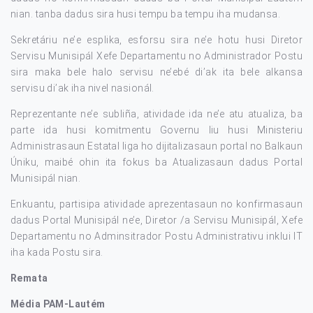
nian. tanba dadus sira husi tempu ba tempu iha mudansa.
Sekretáriu ne’e esplika, esforsu sira ne’e hotu husi Diretor
Servisu Munisipál Xefe Departamentu no Administrador Postu
sira maka bele halo servisu ne’ebé di’ak ita bele alkansa
servisu di’ak iha nivel nasionál.
Reprezentante ne’e subliña, atividade ida ne’e atu atualiza, ba
parte ida husi komitmentu Governu liu husi Ministeriu
Administrasaun Estatal liga ho dijitalizasaun portal no Balkaun
Úniku, maibé ohin ita fokus ba Atualizasaun dadus Portal
Munisipál nian.
Enkuantu, partisipa atividade aprezentasaun no konfirmasaun
dadus Portal Munisipál ne’e, Diretor /a Servisu Munisipál, Xefe
Departamentu no Adminsitrador Postu Administrativu inklui IT
iha kada Postu sira.
Remata
Média PAM-Lautém