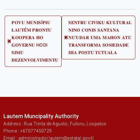
Post
𝐏𝐎𝐕𝐔 𝐌𝐔𝐍𝐈𝐒Í𝐏𝐈𝐔
𝐒𝐄𝐍𝐓𝐑𝐔 𝐂𝐈𝐕𝐈𝐊𝐔 𝐊𝐔𝐋𝐓𝐔𝐑𝐀𝐋
𝐋𝐀𝐔𝐓É𝐌 𝐏𝐑𝐎𝐍𝐓𝐔
𝐍𝐈𝐍𝐎 𝐂𝐎𝐍𝐈𝐒 𝐒𝐀𝐍𝐓𝐀𝐍𝐀
navigation
𝐊𝐎𝐎𝐏𝐄𝐑𝐀 𝐇𝐎
𝐍𝐔’𝐔𝐃𝐀𝐑 𝐔𝐌𝐀 𝐌𝐀𝐇𝐎𝐍 𝐀𝐓𝐔
Next
Previous
𝐆𝐎𝐕𝐄𝐑𝐍𝐔 HODI
𝐓𝐑𝐀𝐍𝐒𝐅𝐎𝐑𝐌𝐀 𝐒𝐎𝐒𝐈𝐄𝐃𝐀𝐃𝐄
post:
post:
𝐒𝐈𝐌𝐔
𝐈𝐇𝐀 𝐏𝐎𝐒𝐓𝐔 𝐓𝐔𝐓𝐔𝐀𝐋𝐀
𝐃𝐄𝐙𝐄𝐍𝐕𝐎𝐋𝐕𝐈𝐌𝐄𝐍𝐓𝐔
Lautem Muncipality Authority
Address : Rua Trinta de Agusto, Fuiloru, Lospalos
Phone : +67077450729
Email : administrador.lautem@estatal.gov.tl