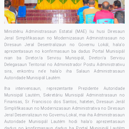
Ministériu Administrasaun Estatal (MAE) liu husi Diresaun
Jeral Simplifikasaun no Modernizasaun Administrasaun no
Diresaun Jeral Desentralizaun no Governu Lokál, hala’o
aprezentasaun no konfirmasaun ba dadus Portal Munisipál
nian ba Diretor/a Servisu Munisipál, Diretor/a Servisu
Delegasaun Teritorial no Administrador Postu Administrativu
sira, enkontru ne’e hala’o iha Salaun Administrasaun
Autoridade Munisipál Lautém.
Iha intervensaun, reprezentante Prezidente Autoridade
Munisipál Lautém, Sekretáriu Munisipál Administrasaun no
Finansas, Sr. Francisco dos Santos, hateten, Diresaun Jerál
Simplifikasaun no Modernizasaun Administrativa no Diresaun
Jeral Desenralizaun no Governu Lokal, mai iha Administrasaun
Autoridade Munisipál Lautém hodi hala’o aprezentasaun
dadus no konfirmasaun dadus ba Portal Munisipál Lautém