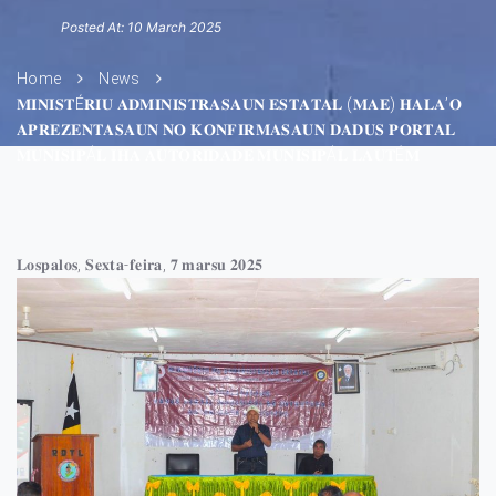
Posted At: 10 March 2025
Home
News
𝐌𝐈𝐍𝐈𝐒𝐓É𝐑𝐈𝐔 𝐀𝐃𝐌𝐈𝐍𝐈𝐒𝐓𝐑𝐀𝐒𝐀𝐔𝐍 𝐄𝐒𝐓𝐀𝐓𝐀𝐋 (𝐌𝐀𝐄) 𝐇𝐀𝐋𝐀’𝐎
𝐀𝐏𝐑𝐄𝐙𝐄𝐍𝐓𝐀𝐒𝐀𝐔𝐍 𝐍𝐎 𝐊𝐎𝐍𝐅𝐈𝐑𝐌𝐀𝐒𝐀𝐔𝐍 𝐃𝐀𝐃𝐔𝐒 𝐏𝐎𝐑𝐓𝐀𝐋
𝐌𝐔𝐍𝐈𝐒𝐈𝐏Á𝐋 𝐈𝐇𝐀 𝐀𝐔𝐓𝐎𝐑𝐈𝐃𝐀𝐃𝐄 𝐌𝐔𝐍𝐈𝐒𝐈𝐏Á𝐋 𝐋𝐀𝐔𝐓É𝐌
𝐋𝐨𝐬𝐩𝐚𝐥𝐨𝐬, 𝐒𝐞𝐱𝐭𝐚-𝐟𝐞𝐢𝐫𝐚, 𝟕 𝐦𝐚𝐫𝐬𝐮 𝟐𝟎𝟐𝟓