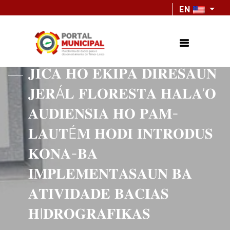
EN
𝐉𝐈𝐂𝐀 𝐇𝐎 𝐄𝐊𝐈𝐏𝐀 𝐃𝐈𝐑𝐄𝐒𝐀𝐔𝐍
𝐉𝐄𝐑Á𝐋 𝐅𝐋𝐎𝐑𝐄𝐒𝐓𝐀 𝐇𝐀𝐋𝐀’𝐎
𝐀𝐔𝐃𝐈𝐄𝐍𝐒𝐈𝐀 𝐇𝐎 𝐏𝐀𝐌-
𝐋𝐀𝐔𝐓É𝐌 𝐇𝐎𝐃𝐈 𝐈𝐍𝐓𝐑𝐎𝐃𝐔𝐒
𝐊𝐎𝐍𝐀-𝐁𝐀
𝐈𝐌𝐏𝐋𝐄𝐌𝐄𝐍𝐓𝐀𝐒𝐀𝐔𝐍 𝐁𝐀
𝐀𝐓𝐈𝐕𝐈𝐃𝐀𝐃𝐄 𝐁𝐀𝐂𝐈𝐀𝐒
𝐇I𝐃𝐑𝐎𝐆𝐑𝐀𝐅𝐈𝐊𝐀𝐒