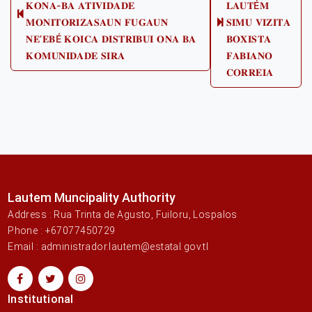
𝐊𝐎𝐍𝐀-𝐁𝐀 𝐀𝐓𝐈𝐕𝐈𝐃𝐀𝐃𝐄
𝐋𝐀𝐔𝐓É𝐌
Previous
𝐌𝐎𝐍𝐈𝐓𝐎𝐑𝐈𝐙𝐀𝐒𝐀𝐔𝐍 𝐅𝐔𝐆𝐀𝐔𝐍
𝐒𝐈𝐌𝐔 𝐕𝐈𝐙𝐈𝐓𝐀
Next
post:
𝐍𝐄’𝐄𝐁É 𝐊𝐎𝐈𝐂𝐀 𝐃𝐈𝐒𝐓𝐑𝐈𝐁𝐔𝐈 𝐎𝐍𝐀 𝐁𝐀
𝐁𝐎𝐗𝐈𝐒𝐓𝐀
post:
𝐊𝐎𝐌𝐔𝐍𝐈𝐃𝐀𝐃𝐄 𝐒𝐈𝐑𝐀
𝐅𝐀𝐁𝐈𝐀𝐍𝐎
𝐂𝐎𝐑𝐑𝐄𝐈𝐀
Lautem Muncipality Authority
Address : Rua Trinta de Agusto, Fuiloru, Lospalos
Phone : +67077450729
Email : administrador.lautem@estatal.gov.tl
Institutional