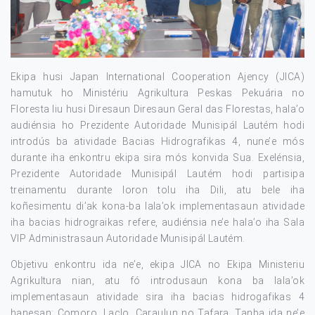
Ekipa husi Japan International Cooperation Ajency (JICA)
hamutuk ho Ministériu Agrikultura Peskas Pekuária no
Floresta liu husi Diresaun Diresaun Geral das Florestas, hala’o
audiénsia ho Prezidente Autoridade Munisipál Lautém hodi
introdús ba atividade Bacias Hidrografikas 4, nune’e mós
durante iha enkontru ekipa sira mós konvida Sua. Exelénsia,
Prezidente Autoridade Munisipál Lautém hodi partisipa
treinamentu durante loron tolu iha Dili, atu bele iha
koñesimentu di’ak kona-ba lala’ok implementasaun atividade
iha bacias hidrograikas refere, audiénsia ne’e hala’o iha Sala
VIP Administrasaun Autoridade Munisipál Lautém.
Objetivu enkontru ida ne’e, ekipa JICA no Ekipa Ministeriu
Agrikultura nian, atu fó introdusaun kona ba lala’ok
implementasaun atividade sira iha bacias hidrogafikas 4
hanesan; Comoro, Laclo, Caraulun no Tafara. Tanba ida ne’e