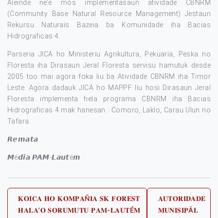
Aleinde ne’e mós implementasaun atividade CBNRM
(Community Base Natural Resource Management) Jestaun
Rekursu Naturais Bazeia ba Komunidade iha Bacias
Hidrograficas 4.
Parseria JICA ho Ministeriu Agrikultura, Pekuaria, Peska no
Floresta iha Dirasaun Jeral Floresta servisu hamutuk desde
2005 too mai agora foka liu ba Atividade CBNRM iha Timor
Leste. Agora dadauk JICA ho MAPPF liu hosi Dirasaun Jeral
Floresta implementa hela programa CBNRM iha Bacias
Hidrograficas 4 mak hanesan : Comoro, Laklo, Carau Ulun no
Tafara.
𝙍𝙚𝙢𝙖𝙩𝙖
𝙈é𝙙𝙞𝙖 𝙋𝘼𝙈-𝙇𝙖𝙪𝙩é𝙢
Post
𝐊𝐎𝐈𝐂𝐀 𝐇𝐎 𝐊𝐎𝐌𝐏𝐀Ñ𝐈𝐀 𝐒𝐊 𝐅𝐎𝐑𝐄𝐒𝐓
𝐀𝐔𝐓𝐎𝐑𝐈𝐃𝐀𝐃𝐄
𝐇𝐀𝐋𝐀’𝐎 𝐒𝐎𝐑𝐔𝐌𝐔𝐓𝐔 𝐏𝐀𝐌-𝐋𝐀𝐔𝐓É𝐌
𝐌𝐔𝐍𝐈𝐒𝐈𝐏Á𝐋
navigation