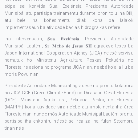
ekipa sei konvida Sua. Exelénsia Prezidente Autoridade
Munisipál atu partisipa treinamentu durante loron tolu iha Dili,
atu bele iha koñesimentu di’ak kona ba lala’ok
implementasaun ba atividade bacias hidrograikas refere.
Iha intervensaun, 𝐒𝐮𝐚. 𝐄𝐱𝐞𝐥é𝐧𝐬𝐢𝐚, Prezidente Autoridade
Munisipál Lautém, 𝐒𝐫. 𝐌é𝐥𝐢𝐨 𝐝𝐞 𝐉𝐞𝐬𝐮𝐬, 𝐒𝐇 agradese tebes ba
Japan International Cooperation Ajency (JICA) ne’ebé servisu
hamutuk ho Ministeriu Agrikultura Peskas Pekuária no
Floresta, relasiona ho programa JICA nian, ne’ebé ko’alia liu ba
moris Povu nian.
Prezidente Autoridade Munisipál agradese no prontu kolabora
ho JICA-GCF (Green Climate Fund) no Dirasaun Geral Floresta
(DGF), Ministeriu Agrikultura, Pekuaria, Peska, no Floresta
(MAPPF) kona atividade sira ne’ebé atu implementa iha área
Floresta nian, nune’e mós Autoridade Munisipál Lautém prontu
partisipa iha enkontru ne’ebé sei realiza iha fulan Setembru
tinan ne’e.