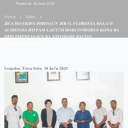
Posted At: 18 June 2025
Home
News
𝐉𝐈𝐂𝐀 𝐇𝐎 𝐄𝐊𝐈𝐏𝐀 𝐃𝐈𝐑𝐄𝐒𝐀𝐔𝐍 𝐉𝐄𝐑Á𝐋 𝐅𝐋𝐎𝐑𝐄𝐒𝐓𝐀 𝐇𝐀𝐋𝐀’𝐎
𝐀𝐔𝐃𝐈𝐄𝐍𝐒𝐈𝐀 𝐇𝐎 𝐏𝐀𝐌-𝐋𝐀𝐔𝐓É𝐌 𝐇𝐎𝐃𝐈 𝐈𝐍𝐓𝐑𝐎𝐃𝐔𝐒 𝐊𝐎𝐍𝐀-𝐁𝐀
𝐈𝐌𝐏𝐋𝐄𝐌𝐄𝐍𝐓𝐀𝐒𝐀𝐔𝐍 𝐁𝐀 𝐀𝐓𝐈𝐕𝐈𝐃𝐀𝐃𝐄 𝐁𝐀𝐂𝐈𝐀𝐒
𝐇I𝐃𝐑𝐎𝐆𝐑𝐀𝐅𝐈𝐊𝐀𝐒
𝐋𝐨𝐬𝐩𝐚𝐥𝐨𝐬, 𝐓𝐞𝐫𝐬𝐚-𝐟𝐞𝐢𝐫𝐚, 𝟏𝟎 𝐉𝐮ñ𝐮 𝟐𝟎𝟐𝟓