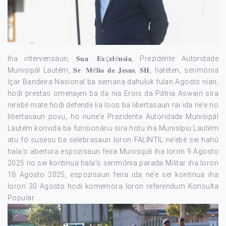
Iha intervensaun, 𝐒𝐮𝐚. 𝐄𝐱ç𝐞𝐥é𝐧𝐬𝐢𝐚, Prezidente Autoridade
Munisipál Lautém, 𝐒𝐫. 𝐌é𝐥𝐢𝐨 𝐝𝐞 𝐉𝐞𝐬𝐮𝐬, 𝐒𝐇, hateten, serimónia
Içar Bandeira Nasional ba semana dahuluk fulan Agosto nian,
hodi prestas omenajen ba ita nia Erois da Pátria Aswain sira
ne’ebé mate hodi defende lia loos ba libertasaun rai ida ne’e no
libertasaun povu, ho nune’e Prezidente Autoridade Munisipál
Lautém konvida ba funsionáriu sira hotu iha Munisípiu Lautém
atu fó susesu ba selebrasaun loron FALINTIL ne’ebé sei hahú
hala’o abertura espozisaun feira Munisipál iha loron 9 Agosto
2025 no sei kontinua hala’o serimónia parada Militar iha loron
18 Agosto 2025, espozisaun feira ida ne’e sei kontinua iha
loron 30 Agosto hodi komemora loron referendum Konsulta
Popular.