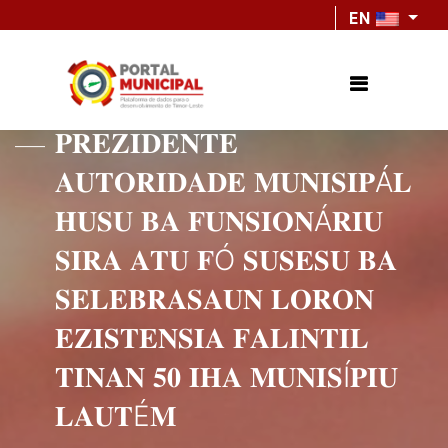
EN
𝐏𝐑𝐄𝐙𝐈𝐃𝐄𝐍𝐓𝐄
𝐀𝐔𝐓𝐎𝐑𝐈𝐃𝐀𝐃𝐄 𝐌𝐔𝐍𝐈𝐒𝐈𝐏Á𝐋
𝐇𝐔𝐒𝐔 𝐁𝐀 𝐅𝐔𝐍𝐒𝐈𝐎𝐍Á𝐑𝐈𝐔
𝐒𝐈𝐑𝐀 𝐀𝐓𝐔 𝐅Ó 𝐒𝐔𝐒𝐄𝐒𝐔 𝐁𝐀
𝐒𝐄𝐋𝐄𝐁𝐑𝐀𝐒𝐀𝐔𝐍 𝐋𝐎𝐑𝐎𝐍
𝐄𝐙𝐈𝐒𝐓𝐄𝐍𝐒𝐈𝐀 𝐅𝐀𝐋𝐈𝐍𝐓𝐈𝐋
𝐓𝐈𝐍𝐀𝐍 𝟓𝟎 𝐈𝐇𝐀 𝐌𝐔𝐍𝐈𝐒Í𝐏𝐈𝐔
𝐋𝐀𝐔𝐓É𝐌