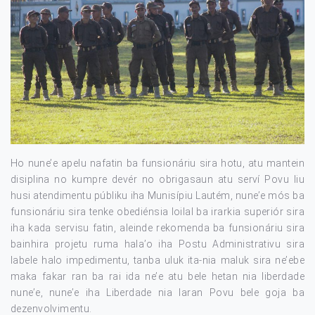
Ho nune’e apelu nafatin ba funsionáriu sira hotu, atu mantein
disiplina no kumpre devér no obrigasaun atu serví Povu liu
husi atendimentu públiku iha Munisípiu Lautém, nune’e mós ba
funsionáriu sira tenke obediénsia loilal ba irarkia superiór sira
iha kada servisu fatin, aleinde rekomenda ba funsionáriu sira
bainhira projetu ruma hala’o iha Postu Administrativu sira
labele halo impedimentu, tanba uluk ita-nia maluk sira ne’ebe
maka fakar ran ba rai ida ne’e atu bele hetan nia liberdade
nune’e, nune’e iha Liberdade nia laran Povu bele goja ba
dezenvolvimentu.