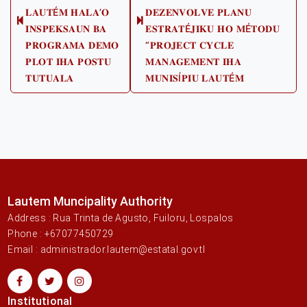
𝐋𝐀𝐔𝐓É𝐌 𝐇𝐀𝐋𝐀’𝐎
𝐃𝐄𝐙𝐄𝐍𝐕𝐎𝐋𝐕𝐄 𝐏𝐋𝐀𝐍𝐔
Previous
Next
𝐈𝐍𝐒𝐏𝐄𝐊𝐒𝐀𝐔𝐍 𝐁𝐀
𝐄𝐒𝐓𝐑𝐀𝐓É𝐉𝐈𝐊𝐔 𝐇𝐎 𝐌É𝐓𝐎𝐃𝐔
post:
post:
𝐏𝐑𝐎𝐆𝐑𝐀𝐌𝐀 𝐃𝐄𝐌𝐎
“𝐏𝐑𝐎𝐉𝐄𝐂𝐓 𝐂𝐘𝐂𝐋𝐄
𝐏𝐋𝐎𝐓 𝐈𝐇𝐀 𝐏𝐎𝐒𝐓𝐔
𝐌𝐀𝐍𝐀𝐆𝐄𝐌𝐄𝐍𝐓 𝐈𝐇𝐀
𝐓𝐔𝐓𝐔𝐀𝐋𝐀
𝐌𝐔𝐍𝐈𝐒Í𝐏𝐈𝐔 𝐋𝐀𝐔𝐓É𝐌
Lautem Muncipality Authority
Address : Rua Trinta de Agusto, Fuiloru, Lospalos
Phone : +67077450729
Email : administrador.lautem@estatal.gov.tl
Institutional