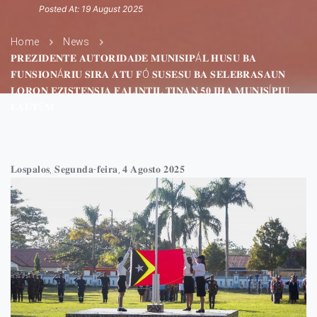
Posted At: 19 August 2025
Home
News
𝐏𝐑𝐄𝐙𝐈𝐃𝐄𝐍𝐓𝐄 𝐀𝐔𝐓𝐎𝐑𝐈𝐃𝐀𝐃𝐄 𝐌𝐔𝐍𝐈𝐒𝐈𝐏Á𝐋 𝐇𝐔𝐒𝐔 𝐁𝐀
𝐅𝐔𝐍𝐒𝐈𝐎𝐍Á𝐑𝐈𝐔 𝐒𝐈𝐑𝐀 𝐀𝐓𝐔 𝐅Ó 𝐒𝐔𝐒𝐄𝐒𝐔 𝐁𝐀 𝐒𝐄𝐋𝐄𝐁𝐑𝐀𝐒𝐀𝐔𝐍
𝐋𝐎𝐑𝐎𝐍 𝐄𝐙𝐈𝐒𝐓𝐄𝐍𝐒𝐈𝐀 𝐅𝐀𝐋𝐈𝐍𝐓𝐈𝐋 𝐓𝐈𝐍𝐀𝐍 𝟓𝟎 𝐈𝐇𝐀 𝐌𝐔𝐍𝐈𝐒Í𝐏𝐈𝐔
𝐋𝐀𝐔𝐓É𝐌
𝐋𝐨𝐬𝐩𝐚𝐥𝐨𝐬, 𝐒𝐞𝐠𝐮𝐧𝐝𝐚-𝐟𝐞𝐢𝐫𝐚, 𝟒 𝐀𝐠𝐨𝐬𝐭𝐨 𝟐𝟎𝟐𝟓