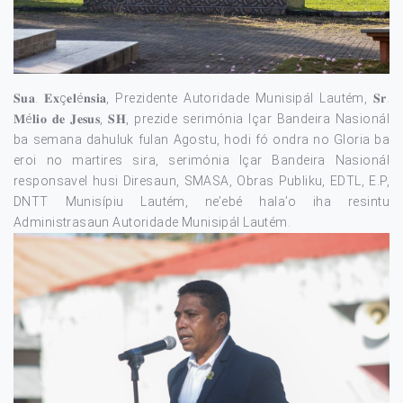
𝐒𝐮𝐚. 𝐄𝐱ç𝐞𝐥é𝐧𝐬𝐢𝐚, Prezidente Autoridade Munisipál Lautém, 𝐒𝐫.
𝐌é𝐥𝐢𝐨 𝐝𝐞 𝐉𝐞𝐬𝐮𝐬, 𝐒𝐇, prezide serimónia Içar Bandeira Nasionál
ba semana dahuluk fulan Agostu, hodi fó ondra no Gloria ba
eroi no martires sira, serimónia Içar Bandeira Nasionál
responsavel husi Diresaun, SMASA, Obras Publiku, EDTL, E.P,
DNTT Munisípiu Lautém, ne’ebé hala’o iha resintu
Administrasaun Autoridade Munisipál Lautém.