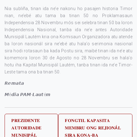
Nia subliña, tinan ida ne’e nakonu ho pasajen historia Timor
nian, ne’ebé atu tama ba tinan 50 no Proklamasaun
Independensia 28 Novembru mós sei selebra tinan 50 ba loron
Independensia Nasional, tanba ida ne’e antes Autoridade
Munisipál Lautém kria ona Komisaun Organizadora atu atende
ba loron nasionál sira ne’ebé atu hala’o serimonia nasional
sira hodi rotasaun ba kada Postu sira, maibé tinan ida ne’e atu
komemora loron 30 de Agosto no 28 Novembru sei hala’o
hotu iha Kapital Munisipál Lautém, tanba tinan ida ne’e Timor-
Leste tama ona ba tinan 50.
𝙍𝙚𝙢𝙖𝙩𝙖
𝙈é𝙙𝙞𝙖 𝙋𝘼𝙈-𝙇𝙖𝙪𝙩é𝙢
Post
𝐏𝐑𝐄𝐙𝐈𝐃𝐄𝐍𝐓𝐄
𝐅𝐎𝐍𝐆𝐓𝐈𝐋 𝐊𝐀𝐏𝐀𝐒𝐈𝐓𝐀
𝐀𝐔𝐓𝐎𝐑𝐈𝐃𝐀𝐃𝐄
𝐌𝐄𝐌𝐁𝐑𝐔 𝐎𝐍𝐆 𝐑𝐄𝐉𝐈𝐎𝐍Á𝐋
navigation
𝐌𝐔𝐍𝐈𝐒𝐈𝐏Á𝐋
𝐒𝐈𝐑𝐀 𝐊𝐎𝐍𝐀-𝐁𝐀