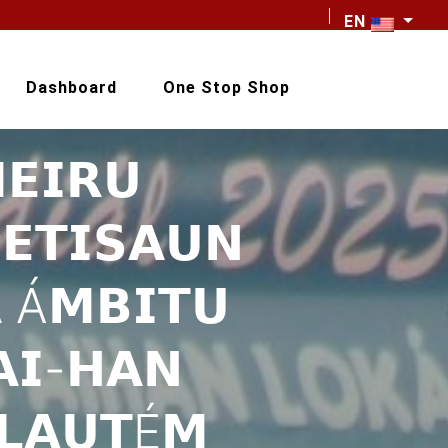
EN
Dashboard
One Stop Shop
𝗘𝗜𝗥𝗨
𝗘𝗧𝗜𝗦𝗔𝗨𝗡
 Á𝗠𝗕𝗜𝗧𝗨
𝗜-𝗛𝗔𝗡
 𝗟𝗔𝗨𝗧É𝗠