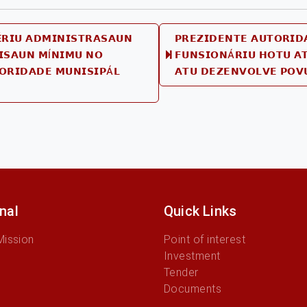
É𝗥𝗜𝗨 𝗔𝗗𝗠𝗜𝗡𝗜𝗦𝗧𝗥𝗔𝗦𝗔𝗨𝗡
𝗣𝗥𝗘𝗭𝗜𝗗𝗘𝗡𝗧𝗘 𝗔𝗨𝗧𝗢𝗥𝗜𝗗
𝗜𝗦𝗔𝗨𝗡 𝗠Í𝗡𝗜𝗠𝗨 𝗡𝗢
𝗙𝗨𝗡𝗦𝗜𝗢𝗡Á𝗥𝗜𝗨 𝗛𝗢𝗧𝗨 𝗔𝗧
us
𝗢𝗥𝗜𝗗𝗔𝗗𝗘 𝗠𝗨𝗡𝗜𝗦𝗜𝗣Á𝗟
𝗔𝗧𝗨 𝗗𝗘𝗭𝗘𝗡𝗩𝗢𝗟𝗩𝗘 𝗣𝗢𝗩
onal
Quick Links
Mission
Point of interest
Investment
Tender
Documents