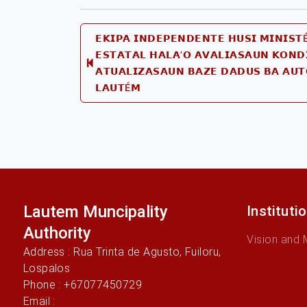
Post
𝗘𝗞𝗜𝗣𝗔 𝗜𝗡𝗗𝗘𝗣𝗘𝗡𝗗𝗘𝗡𝗧𝗘 𝗛𝗨𝗦𝗜 𝗠𝗜𝗡𝗜𝗦𝗧
𝗘𝗦𝗧𝗔𝗧𝗔𝗟 𝗛𝗔𝗟𝗔’𝗢 𝗔𝗩𝗔𝗟𝗜𝗔𝗦𝗔𝗨𝗡 𝗞𝗢𝗡
Previo
𝗔𝗧𝗨𝗔𝗟𝗜𝗭𝗔𝗦𝗔𝗨𝗡 𝗕𝗔𝗭𝗘 𝗗𝗔𝗗𝗨𝗦 𝗕𝗔 𝗔𝗨𝗧
navigation
post:
𝗟𝗔𝗨𝗧É𝗠
Lautem Muncipality
Instituti
Authority
Vision and 
Address : Rua Trinta de Agusto, Fuiloru,
Lospalos
Phone : +67077450729
Email :