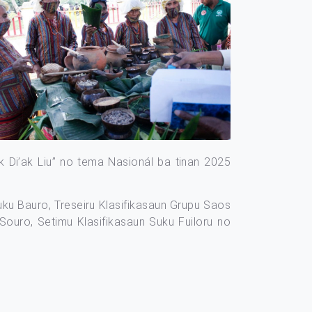
Di’ak Liu” no tema Nasionál ba tinan 2025
uku Bauro, Treseiru Klasifikasaun Grupu Saos
Souro, Setimu Klasifikasaun Suku Fuiloru no