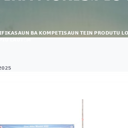
𝗦𝗜𝗙𝗜𝗞𝗔𝗦𝗔𝗨𝗡 𝗕𝗔 𝗞𝗢𝗠𝗣𝗘𝗧𝗜𝗦𝗔𝗨𝗡 𝗧𝗘𝗜𝗡 𝗣𝗥𝗢𝗗𝗨𝗧𝗨 
𝗣𝗜𝗨 𝗟𝗔𝗨𝗧É𝗠
𝟮𝟬𝟮𝟱