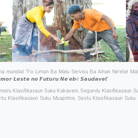
 mundial “Fo Liman Ba Malu Servisu Ba Aihan Ne’ebé Mak 
𝙢𝙤𝙧-𝙇𝙚𝙨𝙩𝙚 𝙣𝙤 𝙁𝙪𝙩𝙪𝙧𝙪 𝙉𝙚’𝙚𝙗é 𝙎𝙖𝙪𝙙𝙖𝙫𝙚𝙡”.
imeiru Klasifikasaun Suku Kakavein, Segundu Klasifikasaun S
ntu Klasifikasaun Suku Muapitine, Sestu Klasifikasaun Suku 