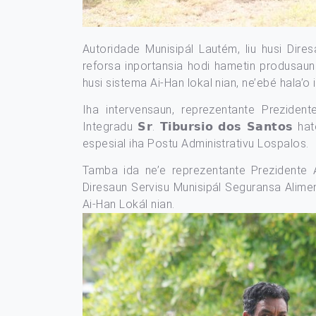
Autoridade Munisipál Lautém, liu husi Dir
reforsa inportansia hodi hametin produsaun
husi sistema Ai-Han lokal nian, ne’ebé hala’o
Iha intervensaun, reprezentante Preziden
Integradu 𝗦𝗿. 𝗧𝗶𝗯𝘂𝗿𝘀𝗶𝗼 𝗱𝗼𝘀 𝗦𝗮𝗻
espesial iha Postu Administrativu Lospalos.
Tamba ida ne’e reprezentante Prezidente A
Diresaun Servisu Munisipál Seguransa Alime
Ai-Han Lokál nian.