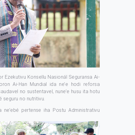
tor Ezekutivu Konsellu Nasionál Seguransa Ai-
 Loron Ai-Han Mundial ida ne’e hodi reforsa
udavel no sustentavel, nune’e husu ita hotu
seguru no nutritivu.
 ne’ebé pertense iha Postu Administrativu