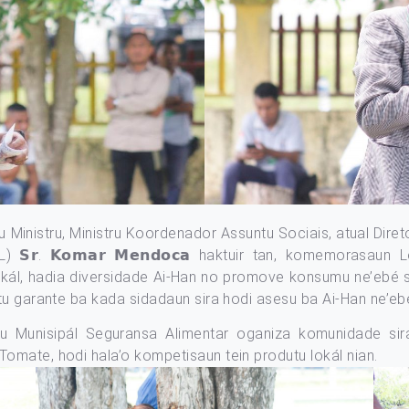
u Ministru, Ministru Koordenador Assuntu Sociais, atual Dire
𝗿. 𝗞𝗼𝗺𝗮𝗿 𝗠𝗲𝗻𝗱𝗼𝗰𝗮 haktuir tan, komemorasaun
kál, hadia diversidade Ai-Han no promove konsumu ne’ebé sa
u garante ba kada sidadaun sira hodi asesu ba Ai-Han ne’ebé 
 Munisipál Seguransa Alimentar oganiza komunidade sira
mate, hodi hala’o kompetisaun tein produtu lokál nian.