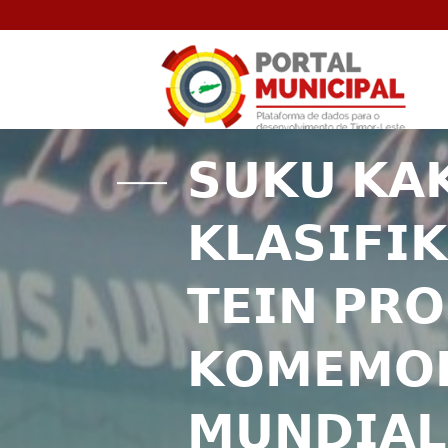
𝗦𝗨𝗞𝗨 𝗞𝗔𝗞
𝗞𝗟𝗔𝗦𝗜𝗙𝗜
𝗧𝗘𝗜𝗡 𝗣𝗥
𝗞𝗢𝗠𝗘𝗠𝗢
𝗠𝗨𝗡𝗗𝗜𝗔𝗟