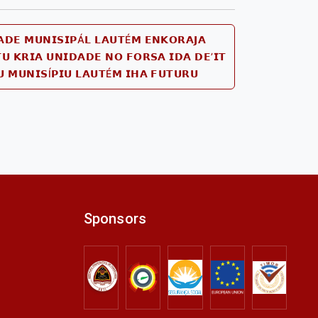
𝗔𝗗𝗘 𝗠𝗨𝗡𝗜𝗦𝗜𝗣Á𝗟 𝗟𝗔𝗨𝗧É𝗠 𝗘𝗡𝗞𝗢𝗥𝗔𝗝𝗔
𝗨 𝗞𝗥𝗜𝗔 𝗨𝗡𝗜𝗗𝗔𝗗𝗘 𝗡𝗢 𝗙𝗢𝗥𝗦𝗔 𝗜𝗗𝗔 𝗗𝗘’𝗜𝗧
Next
 𝗠𝗨𝗡𝗜𝗦Í𝗣𝗜𝗨 𝗟𝗔𝗨𝗧É𝗠 𝗜𝗛𝗔 𝗙𝗨𝗧𝗨𝗥𝗨
post:
Sponsors