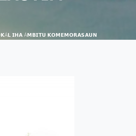
𝗟𝗢𝗞Á𝗟 𝗜𝗛𝗔 Á𝗠𝗕𝗜𝗧𝗨 𝗞𝗢𝗠𝗘𝗠𝗢𝗥𝗔𝗦𝗔𝗨𝗡