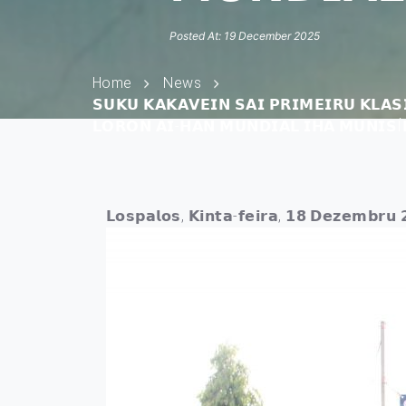
Posted At: 19 December 2025
Home
News
𝗦𝗨𝗞𝗨 𝗞𝗔𝗞𝗔𝗩𝗘𝗜𝗡 𝗦𝗔𝗜 𝗣𝗥𝗜𝗠𝗘𝗜𝗥𝗨 𝗞𝗟𝗔
𝗟𝗢𝗥𝗢𝗡 𝗔𝗜-𝗛𝗔𝗡 𝗠𝗨𝗡𝗗𝗜𝗔𝗟 𝗜𝗛𝗔 𝗠𝗨𝗡𝗜𝗦Í
𝗟𝗼𝘀𝗽𝗮𝗹𝗼𝘀, 𝗞𝗶𝗻𝘁𝗮-𝗳𝗲
𝗶𝗿𝗮, 𝟭𝟴 𝗗𝗲𝘇𝗲𝗺𝗯𝗿𝘂 