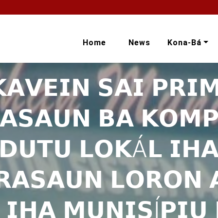
Home
News
Kona-Bá
𝗔𝗩𝗘𝗜𝗡 𝗦𝗔𝗜 𝗣𝗥𝗜
𝗞𝗔𝗦𝗔𝗨𝗡 𝗕𝗔 𝗞𝗢𝗠𝗣
𝗗𝗨𝗧𝗨 𝗟𝗢𝗞Á𝗟 𝗜𝗛
𝗔𝗦𝗔𝗨𝗡 𝗟𝗢𝗥𝗢𝗡 
 𝗜𝗛𝗔 𝗠𝗨𝗡𝗜𝗦Í𝗣𝗜𝗨