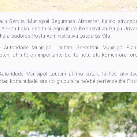
esaun Servisu Munisipál Seguransa Alimentar, hala’o ativi
 Ai-Han Lokál sira husi Agrikultura Kooperativa Grupu Jove
 iha areadores Postu Administrativu Lospalos Vila.
te Autoridade Munisipál Lautém, Sekretáriu Munisipál Pl
𝘁𝗼𝘀 hateten, ohin loron importante ba ita hotu atu komemora
utoridade Munisipál Lautém afirma katak, liu husi ativi
ntar, komunidade sira no grupu sira ne’ebé pertense iha Pos