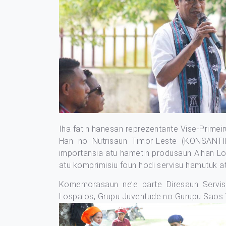
Iha fatin hanesan reprezentante Vise-Primeir
Han no Nutrisaun Timor-Leste (KONSANTIL) 
importansia atu hametin produsaun Aihan Lo
atu komprimisiu foun hodi servisu hamutuk at
Komemorasaun ne’e parte Diresaun Servisu
Lospalos, Grupu Juventude no Gurupu Saos To