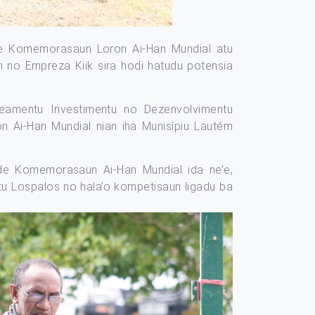
dade Komemorasaun Loron Ai-Han Mundial atu
n no Empreza Kiik sira hodi hatudu potensia
aneamentu Investimentu no Dezenvolvimentu
 loron Ai-Han Mundial nian iha Munisípiu Lautém
dade Komemorasaun Ai-Han Mundial ida ne’e,
tu Lospalos no hala’o kompetisaun ligadu ba