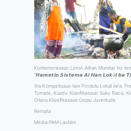
Komemorasaun Loron Aihan Mundial ho tema
“𝙃𝙖𝙢𝙚𝙩𝙞𝙣 𝙎𝙞𝙨𝙩𝙚𝙢𝙖 𝘼𝙞 𝙃𝙖𝙣 𝙇𝙤𝙠á𝙡 𝙗𝙖 𝙏
Iha Kompetisaun tein Produtu Lokál ne’e, Pr
Tomate, Kuatru Klasifikasaun Suku Raca, Ki
Oitavu Klasifikasaun Grupu Juventude.
Remata
Média PAM-Lautém