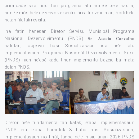
prioridade sira hodi tau programa atu nune’e bele hadi’a,
nune’e mós bele dezenvolve sentru área turizmu nian, hodi bele
hetan filafali reseita.
Iha fatin hanesan Diretor Servisu Munisipál Programa
Nasional Dezenvolvimentu (PNDS) 𝐒𝐫. 𝐀𝐜𝐚𝐜𝐢𝐨 𝐂𝐚𝐫𝐯𝐚𝐥𝐡𝐨
hatutan, objetivu husi Sosializasaun ida ne’e atu
implementasaun Programa Nasionál Dezenvolvimentu Suku
(PNDS) nian ne’ebé kada tinan implementa bazeia ba mata
dalan PNDS.
Diretór ne’e fundamenta tan katak, etapa implementasaun
PNDS iha etapa hamutuk 8 hahú husi Sosializasaun,
implementasaun no finál, tanba ne’e inísiu tinan 2026 PNDS