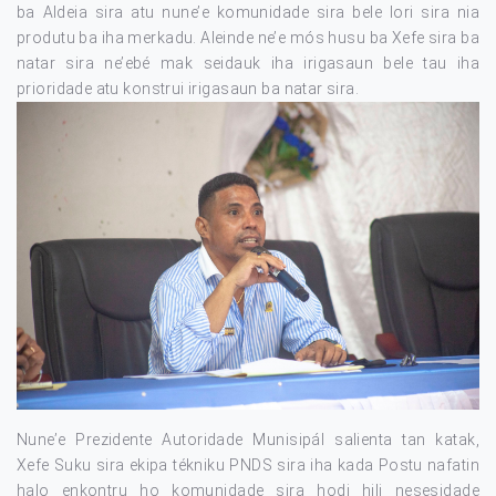
ba Aldeia sira atu nune’e komunidade sira bele lori sira nia
produtu ba iha merkadu. Aleinde ne’e mós husu ba Xefe sira ba
natar sira ne’ebé mak seidauk iha irigasaun bele tau iha
prioridade atu konstrui irigasaun ba natar sira.
Nune’e Prezidente Autoridade Munisipál salienta tan katak,
Xefe Suku sira ekipa tékniku PNDS sira iha kada Postu nafatin
halo enkontru ho komunidade sira hodi hili nesesidade