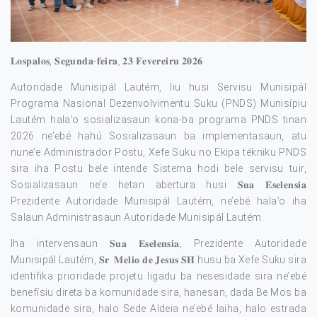
𝐋𝐨𝐬𝐩𝐚𝐥𝐨𝐬, 𝐒𝐞𝐠𝐮𝐧𝐝𝐚-𝐟𝐞𝐢𝐫𝐚, 𝟐𝟑 𝐅𝐞𝐯𝐞𝐫𝐞𝐢𝐫𝐮 𝟐𝟎𝟐𝟔
Autoridade Munisipál Lautém, liu husi Servisu Munisipál
Programa Nasional Dezenvolvimentu Suku (PNDS) Munisípiu
Lautém hala’o sosializasaun kona-ba programa PNDS tinan
2026 ne’ebé hahú Sosializasaun ba implementasaun, atu
nune’e Administrador Postu, Xefe Suku no Ekipa tékniku PNDS
sira iha Postu bele intende Sistema hodi bele servisu tuir,
Sosializasaun ne’e hetan abertura husi 𝐒𝐮𝐚 𝐄𝐬𝐞𝐥𝐞𝐧𝐬𝐢𝐚
Prezidente Autoridade Munisipál Lautém, ne’ebé hala’o iha
Salaun Administrasaun Autoridade Munisipál Lautém.
Iha intervensaun 𝐒𝐮𝐚 𝐄𝐬𝐞𝐥𝐞𝐧𝐬𝐢𝐚, Prezidente Autoridade
Munisipál Lautém, 𝐒𝐫. 𝐌𝐞𝐥𝐢𝐨 𝐝𝐞 𝐉𝐞𝐬𝐮𝐬 𝐒𝐇 husu ba Xefe Suku sira
identifika prioridade projetu ligadu ba nesesidade sira ne’ebé
benefísiu direta ba komunidade sira, hanesan, dada Be Mos ba
komunidade sira, halo Sede Aldeia ne’ebé laiha, halo estrada