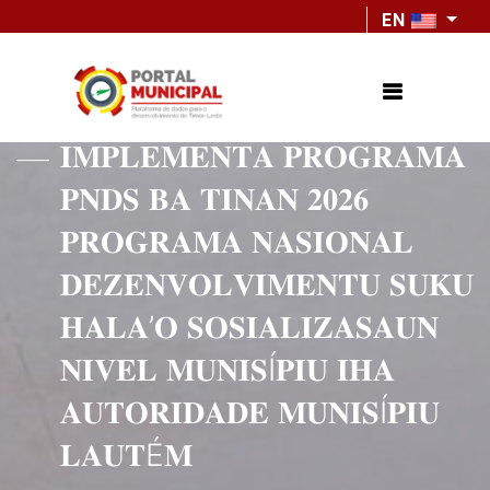
EN
𝐈𝐌𝐏𝐋𝐄𝐌𝐄𝐍𝐓𝐀 𝐏𝐑𝐎𝐆𝐑𝐀𝐌𝐀
𝐏𝐍𝐃𝐒 𝐁𝐀 𝐓𝐈𝐍𝐀𝐍 𝟐𝟎𝟐𝟔
𝐏𝐑𝐎𝐆𝐑𝐀𝐌𝐀 𝐍𝐀𝐒𝐈𝐎𝐍𝐀𝐋
𝐃𝐄𝐙𝐄𝐍𝐕𝐎𝐋𝐕𝐈𝐌𝐄𝐍𝐓𝐔 𝐒𝐔𝐊𝐔
𝐇𝐀𝐋𝐀’𝐎 𝐒𝐎𝐒𝐈𝐀𝐋𝐈𝐙𝐀𝐒𝐀𝐔𝐍
𝐍𝐈𝐕𝐄𝐋 𝐌𝐔𝐍𝐈𝐒Í𝐏𝐈𝐔 𝐈𝐇𝐀
𝐀𝐔𝐓𝐎𝐑𝐈𝐃𝐀𝐃𝐄 𝐌𝐔𝐍𝐈𝐒Í𝐏𝐈𝐔
𝐋𝐀𝐔𝐓É𝐌