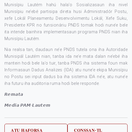
Munisípiu Lautém hahú hala’o Sosializasaun iha nivel
Munisípiu ne’ebé partisipa direta husi Administradór Postu,
xefe Lokál Planeamentu Desenvolvimentu Lokál, Xefe Suku,
Presidente KPR no funsionáriu PNDS tomak hodi nune’e bele
ita intende bainhira implementasaun programa PNDS nian iha
Munisípiu Lautém.
Nia realsa tan, daudaun ne’e PNDS tutela ona iha Autoridade
Munisipál Lautém nian, tanba ida ne’e mata dalan ne’ebé iha
mantein hodi bele la’o tuir, tanba PNDS iha sistema foun mak
Informasaun Dadus Analizes (IDA) atu nune’e ekipa Munisípiu
no Postu sei input dadus ba iha sistema IDA ne’e, atu nune’e
iha futuru iha auditoria ruma hodi bele responde.
𝙍𝙚𝙢𝙖𝙩𝙖
𝙈𝙚𝙙𝙞𝙖 𝙋𝘼𝙈-𝙇𝙖𝙪𝙩𝙚𝙢
Post
𝐀𝐓𝐔 𝐇𝐀𝐅𝐎𝐑𝐒𝐀
𝐂𝐎𝐍𝐒𝐒𝐀𝐍-𝐓𝐋