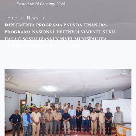
Posted At: 25 February 2026
Home
News
𝐈𝐌𝐏𝐋𝐄𝐌𝐄𝐍𝐓𝐀 𝐏𝐑𝐎𝐆𝐑𝐀𝐌𝐀 𝐏𝐍𝐃𝐒 𝐁𝐀 𝐓𝐈𝐍𝐀𝐍 𝟐𝟎𝟐𝟔
𝐏𝐑𝐎𝐆𝐑𝐀𝐌𝐀 𝐍𝐀𝐒𝐈𝐎𝐍𝐀𝐋 𝐃𝐄𝐙𝐄𝐍𝐕𝐎𝐋𝐕𝐈𝐌𝐄𝐍𝐓𝐔 𝐒𝐔𝐊𝐔
𝐇𝐀𝐋𝐀’𝐎 𝐒𝐎𝐒𝐈𝐀𝐋𝐈𝐙𝐀𝐒𝐀𝐔𝐍 𝐍𝐈𝐕𝐄𝐋 𝐌𝐔𝐍𝐈𝐒Í𝐏𝐈𝐔 𝐈𝐇𝐀
𝐀𝐔𝐓𝐎𝐑𝐈𝐃𝐀𝐃𝐄 𝐌𝐔𝐍𝐈𝐒Í𝐏𝐈𝐔 𝐋𝐀𝐔𝐓É𝐌