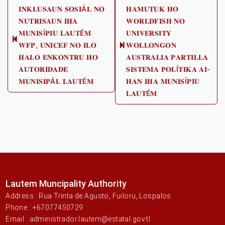
𝐈𝐍𝐊𝐋𝐔𝐒𝐀𝐔𝐍 𝐒𝐎𝐒𝐈Á𝐋 𝐍𝐎
𝐇𝐀𝐌𝐔𝐓𝐔𝐊 𝐇𝐎
navigation
𝐍𝐔𝐓𝐑𝐈𝐒𝐀𝐔𝐍 𝐈𝐇𝐀
𝐖𝐎𝐑𝐋𝐃𝐅𝐈𝐒𝐇 𝐍𝐎
𝐌𝐔𝐍𝐈𝐒Í𝐏𝐈𝐔 𝐋𝐀𝐔𝐓É𝐌
𝐔𝐍𝐈𝐕𝐄𝐑𝐒𝐈𝐓𝐘
Previous
𝐖𝐅𝐏, 𝐔𝐍𝐈𝐂𝐄𝐅 𝐍𝐎 𝐈𝐋𝐎
𝐖𝐎𝐋𝐋𝐎𝐍𝐆𝐎𝐍
Next
post:
𝐇𝐀𝐋𝐎 𝐄𝐍𝐊𝐎𝐍𝐓𝐑𝐔 𝐇𝐎
𝐀𝐔𝐒𝐓𝐑𝐀𝐋𝐈𝐀 𝐏𝐀𝐑𝐓𝐈𝐋𝐋𝐀
post:
𝐀𝐔𝐓𝐎𝐑𝐈𝐃𝐀𝐃𝐄
𝐒𝐈𝐒𝐓𝐄𝐌𝐀 𝐏𝐎𝐋Í𝐓𝐈𝐊𝐀 𝐀𝐈-
𝐌𝐔𝐍𝐈𝐒𝐈𝐏Á𝐋 𝐋𝐀𝐔𝐓É𝐌
𝐇𝐀𝐍 𝐈𝐇𝐀 𝐌𝐔𝐍𝐈𝐒Í𝐏𝐈𝐔
𝐋𝐀𝐔𝐓É𝐌
Lautem Muncipality Authority
Address : Rua Trinta de Agusto, Fuiloru, Lospalos
Phone : +67077450729
Email : administrador.lautem@estatal.gov.tl