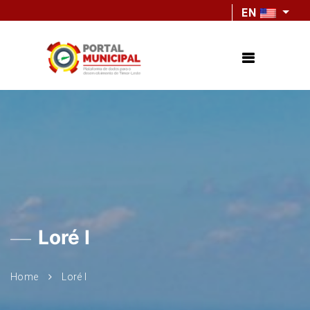
EN
Loré I
Home
Loré I