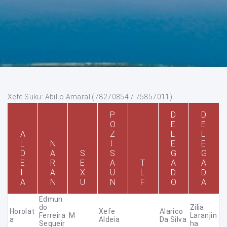
Xefe Suku: Abilio Amaral (78270854 / 75857011)
P
D
D
O
E
E
A
Z
L
L
L
N
I
E
E
D
A
S
S
G
G
E
R
E
A
T
A
A
I
A
X
U
L
D
D
A
N
U
N
F
O
A
Edmun
Do
Zilia
Horolat
Xefe
Alarico
Ferreira
M
Laranjin
A
Aldeia
Da Silva
Sequeir
Ha