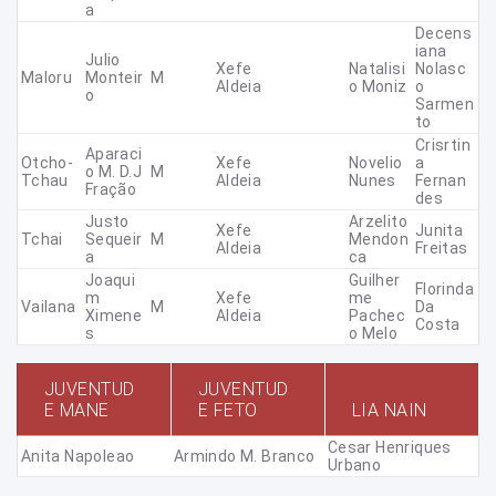
A
Decens
Iana
Julio
Xefe
Natalisi
Nolasc
Maloru
Monteir
M
Aldeia
O Moniz
O
O
Sarmen
To
Crisrtin
Aparaci
Otcho-
Xefe
Novelio
A
O M. D.J
M
Tchau
Aldeia
Nunes
Fernan
Fração
Des
Justo
Arzelito
Xefe
Junita
Tchai
Sequeir
M
Mendon
Aldeia
Freitas
A
Ca
Joaqui
Guilher
Florinda
M
Xefe
Me
Vailana
M
Da
Ximene
Aldeia
Pachec
Costa
S
O Melo
JUVENTUD
JUVENTUD
E MANE
E FETO
LIA NAIN
Cesar Henriques
Anita Napoleao
Armindo M. Branco
Urbano