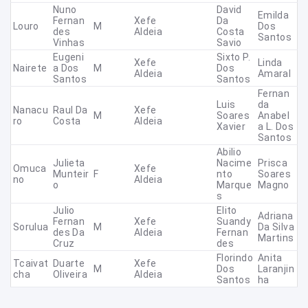
Nuno
David
Emilda
Fernan
Xefe
Da
Louro
M
Dos
Des
Aldeia
Costa
Santos
Vinhas
Savio
Eugeni
Sixto P.
Xefe
Linda
Nairete
A Dos
M
Dos
Aldeia
Amaral
Santos
Santos
Fernan
Luis
Da
Nanacu
Raul Da
Xefe
M
Soares
Anabel
Ro
Costa
Aldeia
Xavier
A L. Dos
Santos
Abilio
Julieta
Nacime
Prisca
Omuca
Xefe
Munteir
F
Nto
Soares
No
Aldeia
O
Marque
Magno
S
Julio
Elito
Adriana
Fernan
Xefe
Suandy
Sorulua
M
Da Silva
Des Da
Aldeia
Fernan
Martins
Cruz
Des
Florindo
Anita
Tcaivat
Duarte
Xefe
M
Dos
Laranjin
Cha
Oliveira
Aldeia
Santos
Ha