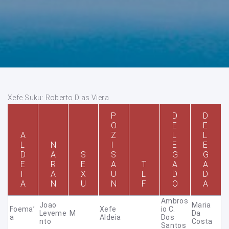
Xefe Suku: Roberto Dias Viera
P
D
D
O
E
E
A
Z
L
L
L
N
I
E
E
D
A
S
S
G
G
E
R
E
A
T
A
A
I
A
X
U
L
D
D
A
N
U
N
F
O
A
Ambros
Joao
Maria
Foema’
Xefe
Io C.
Leveme
M
Da
A
Aldeia
Dos
Nto
Costa
Santos