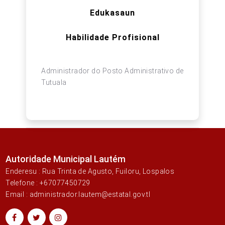
Edukasaun
Habilidade Profisional
Administrador do Posto Administrativo de
Tutuala
Autoridade Municipal Lautém
Enderesu : Rua Trinta de Agusto, Fuiloru, Lospalos
Telefone : +67077450729
Email : administrador.lautem@estatal.gov.tl