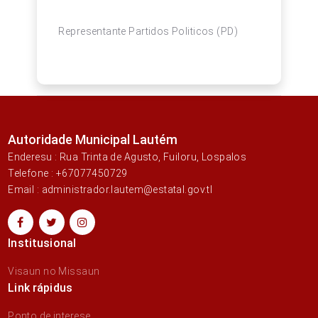
Representante Partidos Politicos (PD)
Autoridade Municipal Lautém
Enderesu : Rua Trinta de Agusto, Fuiloru, Lospalos
Telefone : +67077450729
Email : administrador.lautem@estatal.gov.tl
Institusional
Visaun no Missaun
Link rápidus
Ponto de interese