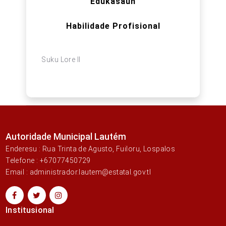
Edukasaun
Habilidade Profisional
Suku Lore II
Autoridade Municipal Lautém
Enderesu : Rua Trinta de Agusto, Fuiloru, Lospalos
Telefone : +67077450729
Email : administrador.lautem@estatal.gov.tl
Institusional