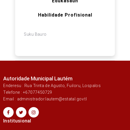
Edukasaun
Habilidade Profisional
Suku Bauro
Autoridade Municipal Lautém
Enderesu : Rua Trinta de Agusto, Fuiloru, Lospalos
Telefone : +67077450729
Email : administrador.lautem@estatal.gov.tl
Institusional