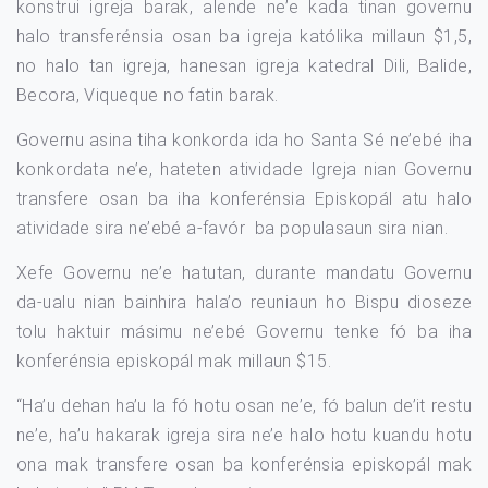
konstrui igreja barak, alende ne’e kada tinan governu
halo transferénsia osan ba igreja katólika millaun $1,5,
no halo tan igreja, hanesan igreja katedral Dili, Balide,
Becora, Viqueque no fatin barak.
Governu asina tiha konkorda ida ho Santa Sé ne’ebé iha
konkordata ne’e, hateten atividade Igreja nian Governu
transfere osan ba iha konferénsia Episkopál atu halo
atividade sira ne’ebé a-favór ba populasaun sira nian.
Xefe Governu ne’e hatutan, durante mandatu Governu
da-ualu nian bainhira hala’o reuniaun ho Bispu dioseze
tolu haktuir másimu ne’ebé Governu tenke fó ba iha
konferénsia episkopál mak millaun $15.
“Ha’u dehan ha’u la fó hotu osan ne’e, fó balun de’it restu
ne’e, ha’u hakarak igreja sira ne’e halo hotu kuandu hotu
ona mak transfere osan ba konferénsia episkopál mak