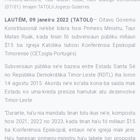
(07/01). Imajen TATOLI/Jogerjo Guterres
LAUTÉM, 09 janeiru 2022 (TATOLI)
— Oitavu Governu
Konstitusionál ne’ebé lidera hosi Primeiru Ministru, Taur
Matan Ruak, kada tinan fó subvensaun públiku millaun
$15 ba Igreja Katólika liuhosi Konferénsia Episkopál
Timorense (CET,sigla Portugés).
Subvensaun públika ne’e bazeia entre Estadu Santa Sé
no Repúblika Demokrátika Timor-Leste (RDTL) iha loron
14 agostu 2015. Akordu ne’e ko’alia kona-ba saida mak
Estadu no uma-kreda presiza hamutuk atu dezenvolve
Timor-Leste.
“Durante, ha’u-nia mandatu tinan tolu ikus ne’e, kompostu
hosi 2021, 2022 no 2023, kada tinan ha’u fó millaun $15
ba Konferénsia Episkopál, entaun ne’e igreja mak jere.
Ha’u hanesan primeiru-ministru ha’u labele lori proposta