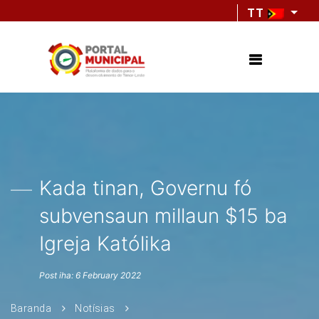
TT
Kada tinan, Governu fó
subvensaun millaun $15 ba
Igreja Katólika
Post iha: 6 February 2022
Baranda
Notísias