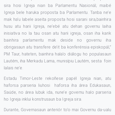
sira hosi Igreja nian ba Parlamentu Nasionál, maibé
Igreja bele haruka proposta ba Parlamentu. Tanba ne’e
mak ha’u labele aseita proposta hosi sarani sira,bainhira
husu atu harii Igreja, ne’ebé atu dehan governu laiha
inisiativa no la tau osan atu harii igreja, osan iha karik
bainhira parlamentu mak deside no governu iha
obrigasaun atu transfere de’it ba konferénsia episkopál,”
PM Taur, hateten, bainhira hala’o diálogu ho populasaun
Lautém, iha Merkadu Lama, munisípiu Lautém, sesta foin
lalais ne’e.
Estadu Timor-Leste rekoñese papél Igreja nian, atu
haforsa parseria liuhosi haforsa iha área Edukasaun,
Saúde, no área lubuk ida, nune’e governu halo parseria
ho Igreja inklui konstrusaun ba Igreja sira.
Durante, Governasaun anteriór to’o mai Governu da-ualu