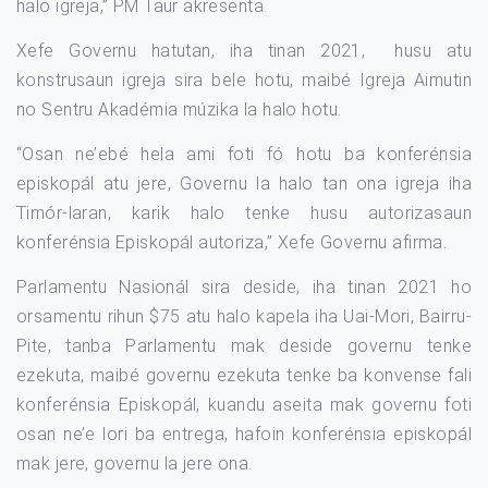
halo igreja,” PM Taur akresenta.
Xefe Governu hatutan, iha tinan 2021, husu atu
konstrusaun igreja sira bele hotu, maibé Igreja Aimutin
no Sentru Akadémia múzika la halo hotu.
“Osan ne’ebé hela ami foti fó hotu ba konferénsia
episkopál atu jere, Governu la halo tan ona igreja iha
Timór-laran, karik halo tenke husu autorizasaun
konferénsia Episkopál autoriza,” Xefe Governu afirma.
Parlamentu Nasionál sira deside, iha tinan 2021 ho
orsamentu rihun $75 atu halo kapela iha Uai-Mori, Bairru-
Pite, tanba Parlamentu mak deside governu tenke
ezekuta, maibé governu ezekuta tenke ba konvense fali
konferénsia Episkopál, kuandu aseita mak governu foti
osan ne’e lori ba entrega, hafoin konferénsia episkopál
mak jere, governu la jere ona.