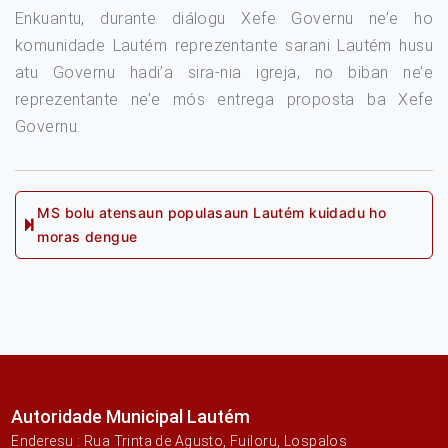
Enkuantu, durante diálogu Xefe Governu ne’e ho
komunidade Lautém reprezentante sarani Lautém husu
atu Governu hadi’a sira-nia igreja, no biban ne’e
reprezentante ne’e mós entrega proposta ba Xefe
Governu.
Post
MS bolu atensaun populasaun Lautém kuidadu ho
Next
moras dengue
navigation
post:
Autoridade Municipal Lautém
Enderesu : Rua Trinta de Agusto, Fuiloru, Lospalos