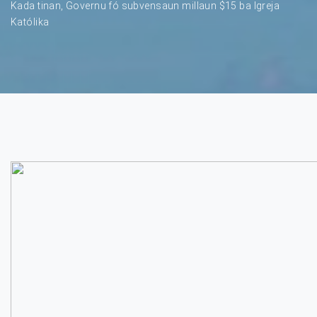
Kada tinan, Governu fó subvensaun millaun $15 ba Igreja
Katólika