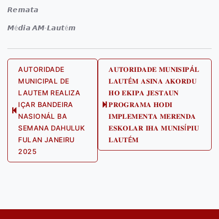
𝙍𝙚𝙢𝙖𝙩𝙖
𝙈é𝙙𝙞𝙖 𝘼𝙈-𝙇𝙖𝙪𝙩é𝙢
Post
AUTORIDADE
𝐀𝐔𝐓𝐎𝐑𝐈𝐃𝐀𝐃𝐄 𝐌𝐔𝐍𝐈𝐒𝐈𝐏Á𝐋
MUNICIPAL DE
𝐋𝐀𝐔𝐓É𝐌 𝐀𝐒𝐈𝐍𝐀 𝐀𝐊𝐎𝐑𝐃𝐔
navigation
LAUTEM REALIZA
𝐇𝐎 𝐄𝐊𝐈𝐏𝐀 𝐉𝐄𝐒𝐓𝐀𝐔𝐍
IÇAR BANDEIRA
𝐏𝐑𝐎𝐆𝐑𝐀𝐌𝐀 𝐇𝐎𝐃𝐈
Next
Previous
NASIONÁL BA
𝐈𝐌𝐏𝐋𝐄𝐌𝐄𝐍𝐓𝐀 𝐌𝐄𝐑𝐄𝐍𝐃𝐀
post:
post:
SEMANA DAHULUK
𝐄𝐒𝐊𝐎𝐋𝐀𝐑 𝐈𝐇𝐀 𝐌𝐔𝐍𝐈𝐒Í𝐏𝐈𝐔
FULAN JANEIRU
𝐋𝐀𝐔𝐓É𝐌
2025