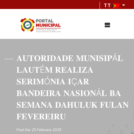
TT
𝐀𝐔𝐓𝐎𝐑𝐈𝐃𝐀𝐃𝐄 𝐌𝐔𝐍𝐈𝐒𝐈𝐏Á𝐋
𝐋𝐀𝐔𝐓É𝐌 𝐑𝐄𝐀𝐋𝐈𝐙𝐀
𝐒𝐄𝐑𝐈𝐌Ó𝐍𝐈𝐀 𝐈Ç𝐀𝐑
𝐁𝐀𝐍𝐃𝐄𝐈𝐑𝐀 𝐍𝐀𝐒𝐈𝐎𝐍Á𝐋 𝐁𝐀
𝐒𝐄𝐌𝐀𝐍𝐀 𝐃𝐀𝐇𝐔𝐋𝐔𝐊 𝐅𝐔𝐋𝐀𝐍
𝐅𝐄𝐕𝐄𝐑𝐄𝐈𝐑𝐔
Post iha: 25 February 2025