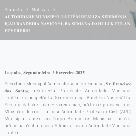
Baranda
Notísias
𝐀𝐔𝐓𝐎𝐑𝐈𝐃𝐀𝐃𝐄 𝐌𝐔𝐍𝐈𝐒𝐈𝐏Á𝐋 𝐋𝐀𝐔𝐓É𝐌 𝐑𝐄𝐀𝐋𝐈𝐙𝐀 𝐒𝐄𝐑𝐈𝐌Ó𝐍𝐈𝐀
𝐈Ç𝐀𝐑 𝐁𝐀𝐍𝐃𝐄𝐈𝐑𝐀 𝐍𝐀𝐒𝐈𝐎𝐍Á𝐋 𝐁𝐀 𝐒𝐄𝐌𝐀𝐍𝐀 𝐃𝐀𝐇𝐔𝐋𝐔𝐊 𝐅𝐔𝐋𝐀𝐍
𝐅𝐄𝐕𝐄𝐑𝐄𝐈𝐑𝐔
𝐋𝐨𝐬𝐩𝐚𝐥𝐨𝐬, 𝐒𝐞𝐠𝐮𝐧𝐝𝐚-𝐟𝐞𝐢𝐫𝐚, 𝟑 𝐅𝐞𝐯𝐞𝐫𝐞𝐢𝐫𝐮 𝟐𝟎𝟐𝟓
Secretáriu Munisipál Administrasaun no Finansa, 𝐒𝐫. 𝐅𝐫𝐚𝐧𝐜𝐢𝐬𝐜𝐨
𝐝𝐨𝐬 𝐒𝐚𝐧𝐭𝐨𝐬, reprezenta Prezidente Autoridade Munisipál
Lautém, sai inspetór ba Serimónia Içar Bandeira Nasionál ba
Semana dahuluk fulan Fevereiru nian, ne’ebe responsavel husi
MInistério Interior liu husi Autoridade Protesaun Civil (APC)
Munisípiu Lautém no Corpo Bombeiros Munisípiu Lautém,
ne’ebé hala’o iha resintu Administrasaun Autoridade Munisipál
Lautém.