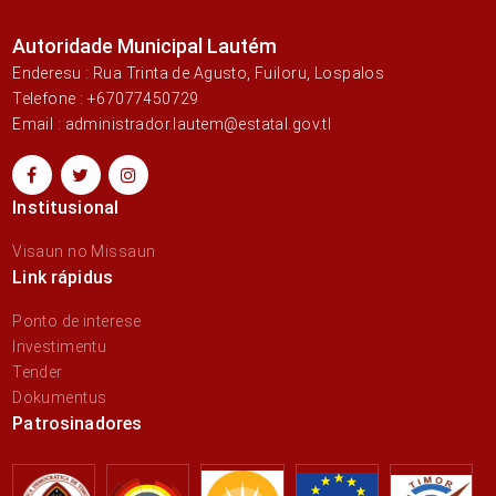
Autoridade Municipal Lautém
Enderesu : Rua Trinta de Agusto, Fuiloru, Lospalos
Telefone : +67077450729
Email : administrador.lautem@estatal.gov.tl
Institusional
Visaun no Missaun
Link rápidus
Ponto de interese
Investimentu
Tender
Dokumentus
Patrosinadores