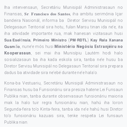
Iha intervensaun, Secretáriu Munisipál Administrasaun no
Finansas, 𝐒𝐫. 𝐅𝐫𝐚𝐧𝐜𝐢𝐬𝐜𝐨 𝐝𝐨𝐬 𝐒𝐚𝐧𝐭𝐨𝐬, iha ambitu serimónia Içar
bandeira Nasionál, informa ba Diretor Servisu Munisipál no
Delegasaun Teritorial sira hotu, fulan Marsu tinan ida ne’e, ita
iha atividade importante rua, mak hanesan vizitasaun husi
𝗦𝘂𝗮.𝗘𝘀𝗲𝗹é𝗻𝘀𝗶𝗮, 𝗣𝗿𝗶𝗺𝗲𝗶𝗿𝗼 𝗠𝗶𝗻𝗶𝘀𝘁𝗿𝗼 (𝗣𝗠-𝗥𝗗𝗧𝗟) 𝗞𝗮𝘆 𝗥𝗮𝗹𝗮 𝗫𝗮𝗻𝗮𝗻𝗮
𝗚𝘂𝘀𝗺ã𝗼, nune’e mós husi
Ministério Negósiu Estranjéiru no
Kooperasaun
, sei mai iha Munisípiu Lautém hodi halo
sosializasaun ba iha kada eskola sira, tanba ne’e husu ba
Diretor Servisu Munisipál no Delegasaun Teritorial sira prepara
dadus ba atividade sira ne’ebé durante ne’e hala’o.
Kona-ba Vestuariu, Secretáriu Munisipál Administrasaun no
Finansas husu ba Funsionáriu sira presiza hatene Lei Funsaun
Publika nian, tanba durante observasaun funsionáriu maioria
mak la halo tuir regra funsionáriu nian, hahú iha loron
Segunda-feira to’o Kinta-feira, tanba ida ne’e hahú husi Diretor
to’o funsionáriu kazuais sira, tenke respeita Lei funsaun
Publika nian.