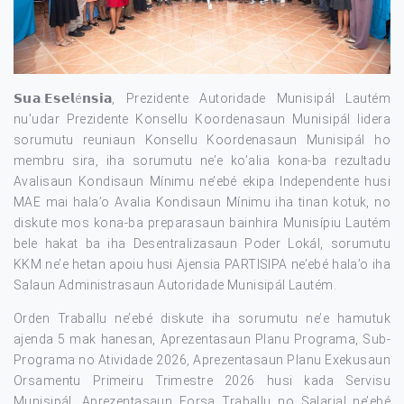
𝗦𝘂𝗮.𝗘𝘀𝗲𝗹é𝗻𝘀𝗶𝗮, Prezidente Autoridade Munisipál Lautém
nu’udar Prezidente Konsellu Koordenasaun Munisipál lidera
sorumutu reuniaun Konsellu Koordenasaun Munisipál ho
membru sira, iha sorumutu ne’e ko’alia kona-ba rezultadu
Avalisaun Kondisaun Mínimu ne’ebé ekipa Independente husi
MAE mai hala’o Avalia Kondisaun Mínimu iha tinan kotuk, no
diskute mos kona-ba preparasaun bainhira Munisípiu Lautém
bele hakat ba iha Desentralizasaun Poder Lokál, sorumutu
KKM ne’e hetan apoiu husi Ajensia PARTISIPA ne’ebé hala’o iha
Salaun Administrasaun Autoridade Munisipál Lautém.
Orden Traballu ne’ebé diskute iha sorumutu ne’e hamutuk
ajenda 5 mak hanesan, Aprezentasaun Planu Programa, Sub-
Programa no Atividade 2026, Aprezentasaun Planu Exekusaun
Orsamentu Primeiru Trimestre 2026 husi kada Servisu
Munisipál, Aprezentasaun Forsa Traballu no Salarial ne’ebé