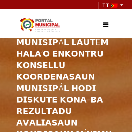
TT
𝗔𝗨𝗧𝗢𝗥𝗜𝗗𝗔𝗗𝗘
𝗠𝗨𝗡𝗜𝗦𝗜𝗣Á𝗟 𝗟𝗔𝗨𝗧É𝗠
𝗛𝗔𝗟𝗔’𝗢 𝗘𝗡𝗞𝗢𝗡𝗧𝗥𝗨
𝗞𝗢𝗡𝗦𝗘𝗟𝗟𝗨
𝗞𝗢𝗢𝗥𝗗𝗘𝗡𝗔𝗦𝗔𝗨𝗡
𝗠𝗨𝗡𝗜𝗦𝗜𝗣Á𝗟 𝗛𝗢𝗗𝗜
𝗗𝗜𝗦𝗞𝗨𝗧𝗘 𝗞𝗢𝗡𝗔-𝗕𝗔
𝗥𝗘𝗭𝗨𝗟𝗧𝗔𝗗𝗨
𝗔𝗩𝗔𝗟𝗜𝗔𝗦𝗔𝗨𝗡