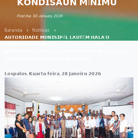
𝗞𝗢𝗡𝗗𝗜𝗦𝗔𝗨𝗡 𝗠Í𝗡𝗜𝗠𝗨
Post iha: 30 January 2026
Baranda
Notísias
𝗔𝗨𝗧𝗢𝗥𝗜𝗗𝗔𝗗𝗘 𝗠𝗨𝗡𝗜𝗦𝗜𝗣Á𝗟 𝗟𝗔𝗨𝗧É𝗠 𝗛𝗔𝗟𝗔’𝗢
𝗘𝗡𝗞𝗢𝗡𝗧𝗥𝗨 𝗞𝗢𝗡𝗦𝗘𝗟𝗟𝗨 𝗞𝗢𝗢𝗥𝗗𝗘𝗡𝗔𝗦𝗔𝗨𝗡
𝗠𝗨𝗡𝗜𝗦𝗜𝗣Á𝗟 𝗛𝗢𝗗𝗜 𝗗𝗜𝗦𝗞𝗨𝗧𝗘 𝗞𝗢𝗡𝗔-𝗕𝗔 𝗥𝗘𝗭𝗨𝗟𝗧𝗔𝗗𝗨
𝗔𝗩𝗔𝗟𝗜𝗔𝗦𝗔𝗨𝗡 𝗞𝗢𝗡𝗗𝗜𝗦𝗔𝗨𝗡 𝗠Í𝗡𝗜𝗠𝗨
𝗟𝗼𝘀𝗽𝗮𝗹𝗼𝘀, 𝗞𝘂𝗮𝗿𝘁𝗮-𝗳𝗲𝗶𝗿𝗮, 𝟮𝟴 𝗝𝗮𝗻𝗲𝗶𝗿𝘂 𝟮𝟬𝟮𝟲