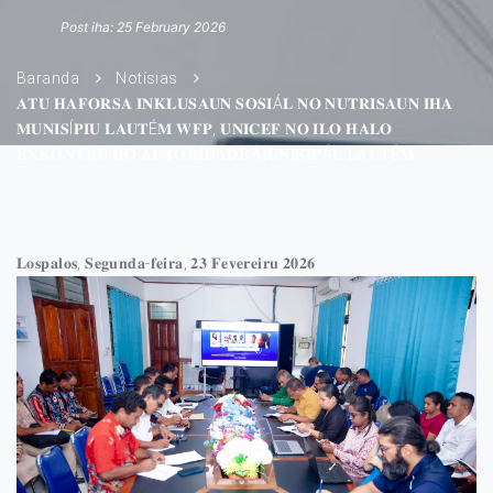
Post iha: 25 February 2026
Baranda
Notísias
𝐀𝐓𝐔 𝐇𝐀𝐅𝐎𝐑𝐒𝐀 𝐈𝐍𝐊𝐋𝐔𝐒𝐀𝐔𝐍 𝐒𝐎𝐒𝐈Á𝐋 𝐍𝐎 𝐍𝐔𝐓𝐑𝐈𝐒𝐀𝐔𝐍 𝐈𝐇𝐀
𝐌𝐔𝐍𝐈𝐒Í𝐏𝐈𝐔 𝐋𝐀𝐔𝐓É𝐌 𝐖𝐅𝐏, 𝐔𝐍𝐈𝐂𝐄𝐅 𝐍𝐎 𝐈𝐋𝐎 𝐇𝐀𝐋𝐎
𝐄𝐍𝐊𝐎𝐍𝐓𝐑𝐔 𝐇𝐎 𝐀𝐔𝐓𝐎𝐑𝐈𝐃𝐀𝐃𝐄 𝐌𝐔𝐍𝐈𝐒𝐈𝐏Á𝐋 𝐋𝐀𝐔𝐓É𝐌
𝐋𝐨𝐬𝐩𝐚𝐥𝐨𝐬, 𝐒𝐞𝐠𝐮𝐧𝐝𝐚-𝐟𝐞𝐢𝐫𝐚, 𝟐𝟑 𝐅𝐞𝐯𝐞𝐫𝐞𝐢𝐫𝐮 𝟐𝟎𝟐𝟔