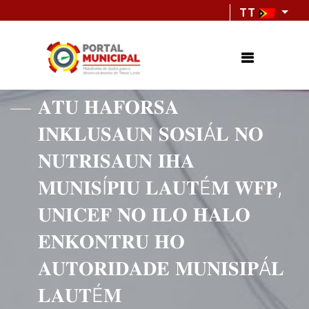
TT
𝐀𝐓𝐔 𝐇𝐀𝐅𝐎𝐑𝐒𝐀
𝐈𝐍𝐊𝐋𝐔𝐒𝐀𝐔𝐍 𝐒𝐎𝐒𝐈Á𝐋 𝐍𝐎
𝐍𝐔𝐓𝐑𝐈𝐒𝐀𝐔𝐍 𝐈𝐇𝐀
𝐌𝐔𝐍𝐈𝐒Í𝐏𝐈𝐔 𝐋𝐀𝐔𝐓É𝐌 𝐖𝐅𝐏,
𝐔𝐍𝐈𝐂𝐄𝐅 𝐍𝐎 𝐈𝐋𝐎 𝐇𝐀𝐋𝐎
𝐄𝐍𝐊𝐎𝐍𝐓𝐑𝐔 𝐇𝐎
𝐀𝐔𝐓𝐎𝐑𝐈𝐃𝐀𝐃𝐄 𝐌𝐔𝐍𝐈𝐒𝐈𝐏Á𝐋
𝐋𝐀𝐔𝐓É𝐌