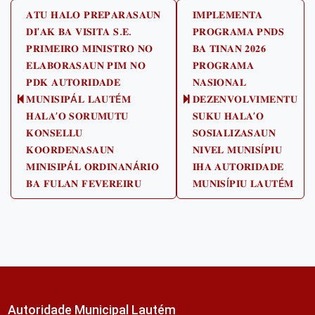
Post
𝐀𝐓𝐔 𝐇𝐀𝐋𝐎 𝐏𝐑𝐄𝐏𝐀𝐑𝐀𝐒𝐀𝐔𝐍
𝐈𝐌𝐏𝐋𝐄𝐌𝐄𝐍𝐓𝐀
𝐃𝐈’𝐀𝐊 𝐁𝐀 𝐕𝐈𝐒𝐈𝐓𝐀 𝐒.𝐄.
𝐏𝐑𝐎𝐆𝐑𝐀𝐌𝐀 𝐏𝐍𝐃𝐒
navigation
𝐏𝐑𝐈𝐌𝐄𝐈𝐑𝐎 𝐌𝐈𝐍𝐈𝐒𝐓𝐑𝐎 𝐍𝐎
𝐁𝐀 𝐓𝐈𝐍𝐀𝐍 𝟐𝟎𝟐𝟔
𝐄𝐋𝐀𝐁𝐎𝐑𝐀𝐒𝐀𝐔𝐍 𝐏𝐈𝐌 𝐍𝐎
𝐏𝐑𝐎𝐆𝐑𝐀𝐌𝐀
𝐏𝐃𝐊 𝐀𝐔𝐓𝐎𝐑𝐈𝐃𝐀𝐃𝐄
𝐍𝐀𝐒𝐈𝐎𝐍𝐀𝐋
𝐌𝐔𝐍𝐈𝐒𝐈𝐏Á𝐋 𝐋𝐀𝐔𝐓É𝐌
𝐃𝐄𝐙𝐄𝐍𝐕𝐎𝐋𝐕𝐈𝐌𝐄𝐍𝐓𝐔
Previous
Next
𝐇𝐀𝐋𝐀’𝐎 𝐒𝐎𝐑𝐔𝐌𝐔𝐓𝐔
𝐒𝐔𝐊𝐔 𝐇𝐀𝐋𝐀’𝐎
post:
post:
𝐊𝐎𝐍𝐒𝐄𝐋𝐋𝐔
𝐒𝐎𝐒𝐈𝐀𝐋𝐈𝐙𝐀𝐒𝐀𝐔𝐍
𝐊𝐎𝐎𝐑𝐃𝐄𝐍𝐀𝐒𝐀𝐔𝐍
𝐍𝐈𝐕𝐄𝐋 𝐌𝐔𝐍𝐈𝐒Í𝐏𝐈𝐔
𝐌𝐈𝐍𝐈𝐒𝐈𝐏Á𝐋 𝐎𝐑𝐃𝐈𝐍𝐀𝐍Á𝐑𝐈𝐎
𝐈𝐇𝐀 𝐀𝐔𝐓𝐎𝐑𝐈𝐃𝐀𝐃𝐄
𝐁𝐀 𝐅𝐔𝐋𝐀𝐍 𝐅𝐄𝐕𝐄𝐑𝐄𝐈𝐑𝐔
𝐌𝐔𝐍𝐈𝐒Í𝐏𝐈𝐔 𝐋𝐀𝐔𝐓É𝐌
Autoridade Municipal Lautém