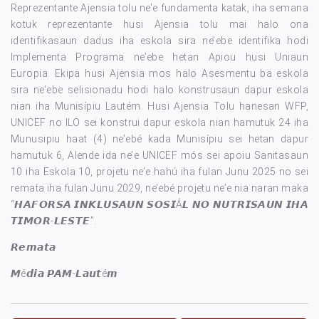
Reprezentante Ajensia tolu ne’e fundamenta katak, iha semana
kotuk reprezentante husi Ajensia tolu mai halo ona
identifikasaun dadus iha eskola sira ne’ebe identifika hodi
Implementa Programa ne’ebe hetan Apiou husi Uniaun
Europia. Ekipa husi Ajensia mos halo Asesmentu ba eskola
sira ne’ebe selisionadu hodi halo konstrusaun dapur eskola
nian iha Munisípiu Lautém. Husi Ajensia Tolu hanesan WFP,
UNICEF no ILO sei konstrui dapur eskola nian hamutuk 24 iha
Munusipiu haat (4) ne’ebé kada Munisípiu sei hetan dapur
hamutuk 6, Alende ida ne’e UNICEF mós sei apoiu Sanitasaun
10 iha Eskola 10, projetu ne’e hahú iha fulan Junu 2025 no sei
remata iha fulan Junu 2029, ne’ebé projetu ne’e nia naran maka
“𝙃𝘼𝙁𝙊𝙍𝙎𝘼 𝙄𝙉𝙆𝙇𝙐𝙎𝘼𝙐𝙉 𝙎𝙊𝙎𝙄Á𝙇 𝙉𝙊 𝙉𝙐𝙏𝙍𝙄𝙎𝘼𝙐𝙉 𝙄𝙃𝘼
𝙏𝙄𝙈𝙊𝙍-𝙇𝙀𝙎𝙏𝙀”.
𝙍𝙚𝙢𝙖𝙩𝙖
𝙈é𝙙𝙞𝙖 𝙋𝘼𝙈-𝙇𝙖𝙪𝙩é𝙢