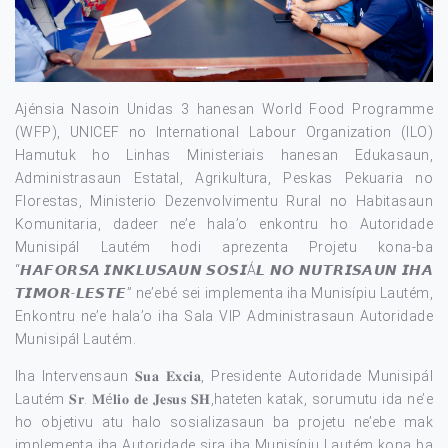
Ajénsia Nasoin Unidas 3 hanesan World Food Programme
(WFP), UNICEF no International Labour Organization (ILO)
Hamutuk ho Linhas Ministeriais hanesan Edukasaun,
Administrasaun Estatal, Agrikultura, Peskas Pekuaria no
Florestas, Ministerio Dezenvolvimentu Rural no Habitasaun
Komunitaria, dadeer ne’e hala’o enkontru ho Autoridade
Munisipál Lautém hodi aprezenta Projetu kona-ba
“𝙃𝘼𝙁𝙊𝙍𝙎𝘼 𝙄𝙉𝙆𝙇𝙐𝙎𝘼𝙐𝙉 𝙎𝙊𝙎𝙄Á𝙇 𝙉𝙊 𝙉𝙐𝙏𝙍𝙄𝙎𝘼𝙐𝙉 𝙄𝙃𝘼
𝙏𝙄𝙈𝙊𝙍-𝙇𝙀𝙎𝙏𝙀” ne’ebé sei implementa iha Munisípiu Lautém,
Enkontru ne’e hala’o iha Sala VIP Administrasaun Autoridade
Munisipál Lautém.
Iha Intervensaun 𝐒𝐮𝐚 𝐄𝐱𝐜𝐢𝐚, Presidente Autoridade Munisipál
Lautém 𝐒𝐫. 𝐌é𝐥𝐢𝐨 𝐝𝐞 𝐉𝐞𝐬𝐮𝐬 𝐒𝐇,hateten katak, sorumutu ida ne’e
ho objetivu atu halo sosializasaun ba projetu ne’ebe mak
implementa iha Autoridade sira iha Munisípiu Lautém kona ba