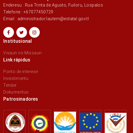
Enderesu : Rua Trinta de Agusto, Fuiloru, Lospalos
Telefone : +67077450729
Email : administrador.lautem@estatal.gov.tl
Institusional
Visaun no Missaun
Link rápidus
Ponto de interese
Investimentu
Tender
Dokumentus
Patrosinadores