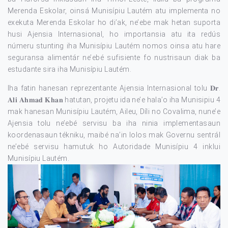
Merenda Eskolar, oinsá Munisípiu Lautém atu implementa no
exekuta Merenda Eskolar ho di’ak, ne’ebe mak hetan suporta
husi Ajensia Internasional, ho importansia atu ita redús
númeru stunting iha Munisípiu Lautém nomos oinsa atu hare
seguransa alimentár ne’ebé sufisiente fo nustrisaun diak ba
estudante sira iha Munisípiu Lautém.
Iha fatin hanesan reprezentante Ajensia Internasional tolu 𝐃𝐫.
𝐀𝐥𝐢 𝐀𝐡𝐦𝐚𝐝 𝐊𝐡𝐚𝐧 hatutan, projetu ida ne’e hala’o iha Munisipiu 4
mak hanesan Munisípiu Lautém, Aileu, Díli no Covalima, nune’e
Ajensia tolu ne’ebé servisu ba iha ninia implementasaun
koordenasaun tékniku, maibé na’in lolos mak Governu sentrál
ne’ebé servisu hamutuk ho Autoridade Munisípiu 4 inklui
Munisípiu Lautém.