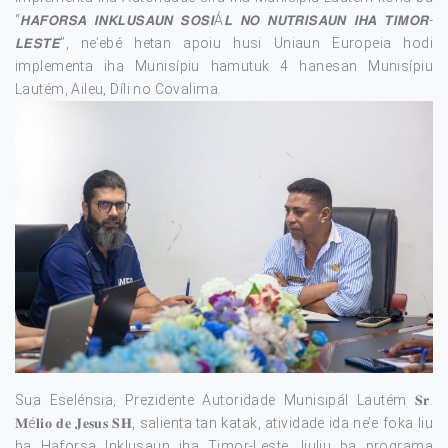
“𝙃𝘼𝙁𝙊𝙍𝙎𝘼 𝙄𝙉𝙆𝙇𝙐𝙎𝘼𝙐𝙉 𝙎𝙊𝙎𝙄Á𝙇 𝙉𝙊 𝙉𝙐𝙏𝙍𝙄𝙎𝘼𝙐𝙉 𝙄𝙃𝘼 𝙏𝙄𝙈𝙊𝙍-
𝙇𝙀𝙎𝙏𝙀”, ne’ebé hetan apoiu husi Uniaun Europeia hodi
implementa iha Munisípiu hamutuk 4 hanesan Munisípiu
Lautém, Aileu, Díli no Covalima.
Sua Eselénsia, Prezidente Autoridade Munisipál Lautém 𝐒𝐫.
𝐌é𝐥𝐢𝐨 𝐝𝐞 𝐉𝐞𝐬𝐮𝐬 𝐒𝐇, salienta tan katak, atividade ida ne’e foka liu
ba Haforsa Inklusaun iha Timor-Leste, liuliu ba programa