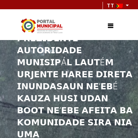
TT
𝗣𝗥𝗘𝗭𝗜𝗗𝗘𝗡𝗧𝗘
𝗔𝗨𝗧𝗢𝗥𝗜𝗗𝗔𝗗𝗘
𝗠𝗨𝗡𝗜𝗦𝗜𝗣Á𝗟 𝗟𝗔𝗨𝗧É𝗠
𝗨𝗥𝗝𝗘𝗡𝗧𝗘 𝗛𝗔𝗥𝗘𝗘 𝗗𝗜𝗥𝗘𝗧𝗔
𝗜𝗡𝗨𝗡𝗗𝗔𝗦𝗔𝗨𝗡 𝗡𝗘’𝗘𝗕É
𝗞𝗔𝗨𝗭𝗔 𝗛𝗨𝗦𝗜 𝗨𝗗𝗔𝗡
𝗕𝗢𝗢𝗧 𝗡𝗘’𝗘𝗕𝗘 𝗔𝗙𝗘𝗜𝗧𝗔 𝗕𝗔
𝗞𝗢𝗠𝗨𝗡𝗜𝗗𝗔𝗗𝗘 𝗦𝗜𝗥𝗔 𝗡𝗜𝗔
𝗨𝗠𝗔