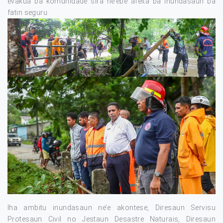
evakua ba komunidade sira ne’ebé afeita ba inundasaun ba
fatin seguru.
Iha ambitu inundasaun ne’e akontese, Diresaun Servisu
Protesaun Civil no Jestaun Desastre Naturais, Diresaun