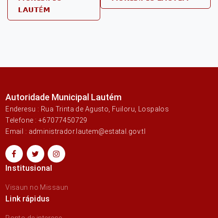
𝗟𝗔𝗨𝗧É𝗠
Autoridade Municipal Lautém
Enderesu : Rua Trinta de Agusto, Fuiloru, Lospalos
Telefone : +67077450729
Email : administrador.lautem@estatal.gov.tl
Institusional
Visaun no Missaun
Link rápidus
Ponto de interese