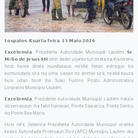
𝗟𝗼𝘀𝗽𝗮𝗹𝗼𝘀, 𝗞𝘂𝗮𝗿𝘁𝗮-𝗳𝗲𝗶𝗿𝗮, 𝟭𝟯 𝗠𝗮𝗶𝘂 𝟮𝟬𝟮𝟲
𝗘𝘅𝗰𝗲𝗹𝗲𝗻𝘀𝗶𝗮, Prezidente Autoridade Munisipál Lautém 𝗦𝗿.
𝗠é𝗹𝗶𝗼 𝗱𝗲 𝗝𝗲𝘀𝘂𝘀 𝗦𝗛 ohin dader urjente tun direta ba iha terenu
hodi haree direta inundasaun ne’ebé hetan estragus ba
komunidade sira nia uma, sasan no animal sira, ne’ebé kauza
husi udan boot iha Suku Fuiloro Postu Administrativu
Lospalos Munisípiu Lautém.
𝗘𝘅𝗰𝗲𝗹𝗲𝗻𝘀𝗶𝗮, Prezidente Autoridade Munisipál Lautém hala’o
observasaun iha fatin hanesan, Ponte Sawarica, Ponte Sentru
no Ponte Bee Moris.
Husi ne’e, Selensia Prezidente Autoridade Munisipal orienta
kedas Autoridade Protesaun Sivil (APC) Munisípiu Lautém atu