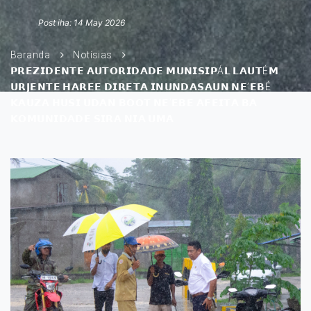
Post iha: 14 May 2026
Baranda
Notísias
𝗣𝗥𝗘𝗭𝗜𝗗𝗘𝗡𝗧𝗘 𝗔𝗨𝗧𝗢𝗥𝗜𝗗𝗔𝗗𝗘 𝗠𝗨𝗡𝗜𝗦𝗜𝗣Á𝗟 𝗟𝗔𝗨𝗧É𝗠
𝗨𝗥𝗝𝗘𝗡𝗧𝗘 𝗛𝗔𝗥𝗘𝗘 𝗗𝗜𝗥𝗘𝗧𝗔 𝗜𝗡𝗨𝗡𝗗𝗔𝗦𝗔𝗨𝗡 𝗡𝗘’𝗘𝗕É
𝗞𝗔𝗨𝗭𝗔 𝗛𝗨𝗦𝗜 𝗨𝗗𝗔𝗡 𝗕𝗢𝗢𝗧 𝗡𝗘’𝗘𝗕𝗘 𝗔𝗙𝗘𝗜𝗧𝗔 𝗕𝗔
𝗞𝗢𝗠𝗨𝗡𝗜𝗗𝗔𝗗𝗘 𝗦𝗜𝗥𝗔 𝗡𝗜𝗔 𝗨𝗠𝗔