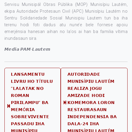
Servisu Munisipál Obras Públika (MOP) Munisípiu Lautém,
ekipa Autoridade Protesaun Civil (APC) Munisípiu Lautém no
Sentru Solidariedade Sosial Munisipiu Lautem tun ba iha
terenu hodi foti dadus atu nune’e bele fornese apoiu
emerjénsia hanesan aihan no la’os ai han ba familia vítima
inundasaun sira.
𝙈𝙚𝙙𝙞𝙖 𝙋𝘼𝙈-𝙇𝙖𝙪𝙩𝙚𝙢
Post
𝗟𝗔𝗡𝗦𝗔𝗠𝗘𝗡𝗧𝗨
𝗔𝗨𝗧𝗢𝗥𝗜𝗗𝗔𝗗𝗘
𝗟𝗜𝗩𝗥𝗨 𝗛𝗢 𝗧Í𝗧𝗨𝗟𝗨
𝗠𝗨𝗡𝗜𝗦Í𝗣𝗜𝗨 𝗟𝗔𝗨𝗧É𝗠
navigation
“𝗟𝗔𝗟𝗔𝗧𝗔𝗞 𝗡𝗢
𝗥𝗘𝗔𝗟𝗜𝗭𝗔 𝗝𝗢𝗚𝗨
𝗥𝗢𝗠𝗔𝗡
𝗔𝗠𝗜𝗭𝗔𝗗𝗘 𝗛𝗢𝗗𝗜
𝗣𝗜𝗥𝗜𝗟𝗔𝗠𝗣𝗨” 𝗕𝗔
𝗞𝗢𝗠𝗘𝗠𝗢𝗥𝗔 𝗟𝗢𝗥𝗢𝗡
Next
Previous
𝗠𝗘𝗠Ó𝗥𝗜𝗔
𝗥𝗘𝗦𝗧𝗔𝗨𝗥𝗔𝗦𝗔𝗨𝗡
post:
post:
𝗦𝗢𝗕𝗥𝗘𝗩𝗜𝗩𝗘𝗡𝗧𝗘
𝗜𝗡𝗗𝗘𝗣𝗘𝗡𝗗𝗘𝗡𝗦𝗜𝗔 𝗕𝗔
𝗣𝗔𝗦𝗦𝗔𝗗𝗨 𝗜𝗛𝗔
𝗗𝗔𝗟𝗔-𝟮𝟰 𝗜𝗛𝗔
𝗠𝗨𝗡𝗜𝗦Í𝗣𝗜𝗨
𝗠𝗨𝗡𝗜𝗦Í𝗣𝗜𝗨 𝗟𝗔𝗨𝗧É𝗠