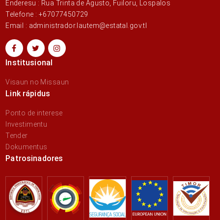
Enderesu : Rua Trinta de Agusto, Fuiloru, Lospalos
Telefone : +67077450729
Email : administrador.lautem@estatal.gov.tl
Institusional
Visaun no Missaun
Link rápidus
Ponto de interese
Investimentu
Tender
Dokumentus
Patrosinadores