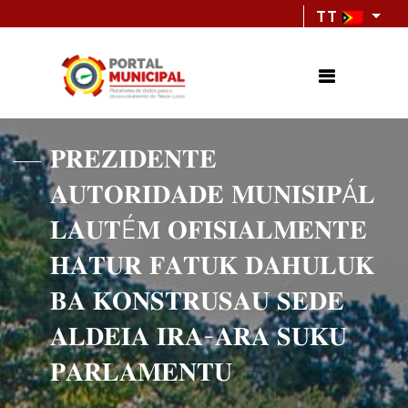
TT
𝐏𝐑𝐄𝐙𝐈𝐃𝐄𝐍𝐓𝐄
𝐀𝐔𝐓𝐎𝐑𝐈𝐃𝐀𝐃𝐄 𝐌𝐔𝐍𝐈𝐒𝐈𝐏Á𝐋
𝐋𝐀𝐔𝐓É𝐌 𝐎𝐅𝐈𝐒𝐈𝐀𝐋𝐌𝐄𝐍𝐓𝐄
𝐇𝐀𝐓𝐔𝐑 𝐅𝐀𝐓𝐔𝐊 𝐃𝐀𝐇𝐔𝐋𝐔𝐊
𝐁𝐀 𝐊𝐎𝐍𝐒𝐓𝐑𝐔𝐒𝐀𝐔 𝐒𝐄𝐃𝐄
𝐀𝐋𝐃𝐄𝐈𝐀 𝐈𝐑𝐀-𝐀𝐑𝐀 𝐒𝐔𝐊𝐔
𝐏𝐀𝐑𝐋𝐀𝐌𝐄𝐍𝐓𝐔