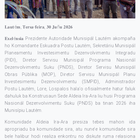
𝐋𝐚𝐮𝐭é𝐦, 𝐓𝐞𝐫𝐬𝐚-𝐟𝐞𝐢𝐫𝐚, 𝟑𝟎 𝐉𝐮ñ𝐮 𝟐𝟎𝟐𝟔
𝐄𝐱𝐞𝐥é𝐧𝐬𝐢𝐚 Prezidente Autoridade Munisipál Lautém akompaña
ho Komandante Eskuadra Postu Lautém, Sekretáriu Munisipál
Planeamentu Investesimentu Dezenvolvimentu Integradu
(PIDI), Diretor Servisu Munisipál Programa Nasionál
Dezenvolvimentu Suku (PNDS), Diretor Servisu Munisipál
Obras Públika (MOP), Diretor Servisu Munisipál Planu
Investesimentu Dezenvolvimentu (SMPID), Administrador
Postu Lautém, Lore, Lospalos hala’o ofisialmente hatur faluk
dahuluk ba Konstrusaun Sede Aldeia Ira-Ara liu husi Programa
Nasionál Dezenvolvimentu Suku (PNDS) ba tinan 2026 iha
Munisípiu Lautém.
Komunidade Aldeia Ira-Ara presiza tebes mahon ida
apropriadu ba komunidade sira, atu nune’e komunidade sira
bele halibur hodi realiza enkontru no diskute ruma relasiona