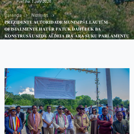
Post iha: 1 July 2026
Baranda
Notísias
𝐏𝐑𝐄𝐙𝐈𝐃𝐄𝐍𝐓𝐄 𝐀𝐔𝐓𝐎𝐑𝐈𝐃𝐀𝐃𝐄 𝐌𝐔𝐍𝐈𝐒𝐈𝐏Á𝐋 𝐋𝐀𝐔𝐓É𝐌
𝐎𝐅𝐈𝐒𝐈𝐀𝐋𝐌𝐄𝐍𝐓𝐄 𝐇𝐀𝐓𝐔𝐑 𝐅𝐀𝐓𝐔𝐊 𝐃𝐀𝐇𝐔𝐋𝐔𝐊 𝐁𝐀
𝐊𝐎𝐍𝐒𝐓𝐑𝐔𝐒𝐀𝐔 𝐒𝐄𝐃𝐄 𝐀𝐋𝐃𝐄𝐈𝐀 𝐈𝐑𝐀-𝐀𝐑𝐀 𝐒𝐔𝐊𝐔 𝐏𝐀𝐑𝐋𝐀𝐌𝐄𝐍𝐓𝐔