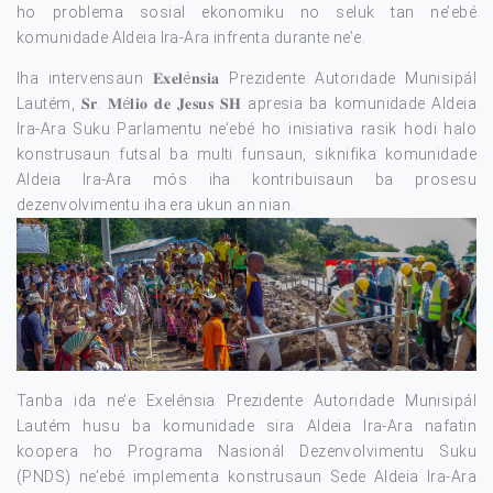
ho problema sosial ekonomiku no seluk tan ne’ebé
komunidade Aldeia Ira-Ara infrenta durante ne’e.
Iha intervensaun 𝐄𝐱𝐞𝐥é𝐧𝐬𝐢𝐚 Prezidente Autoridade Munisipál
Lautém, 𝐒𝐫. 𝐌é𝐥𝐢𝐨 𝐝𝐞 𝐉𝐞𝐬𝐮𝐬 𝐒𝐇 apresia ba komunidade Aldeia
Ira-Ara Suku Parlamentu ne’ebé ho inisiativa rasik hodi halo
konstrusaun futsal ba multi funsaun, siknifika komunidade
Aldeia Ira-Ara mós iha kontribuisaun ba prosesu
dezenvolvimentu iha era ukun an nian.
Tanba ida ne’e Exelénsia Prezidente Autoridade Munisipál
Lautém husu ba komunidade sira Aldeia Ira-Ara nafatin
koopera ho Programa Nasionál Dezenvolvimentu Suku
(PNDS) ne’ebé implementa konstrusaun Sede Aldeia Ira-Ara