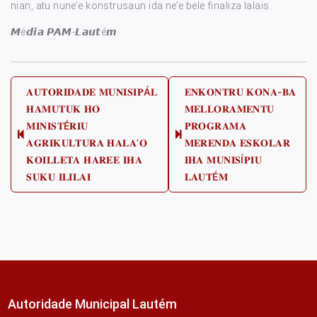
nian, atu nune’e konstrusaun ida ne’e bele finaliza lalais.
𝙈é𝙙𝙞𝙖 𝙋𝘼𝙈-𝙇𝙖𝙪𝙩é𝙢
Post
𝐀𝐔𝐓𝐎𝐑𝐈𝐃𝐀𝐃𝐄 𝐌𝐔𝐍𝐈𝐒𝐈𝐏Á𝐋
𝐄𝐍𝐊𝐎𝐍𝐓𝐑𝐔 𝐊𝐎𝐍𝐀-𝐁𝐀
𝐇𝐀𝐌𝐔𝐓𝐔𝐊 𝐇𝐎
𝐌𝐄𝐋𝐋𝐎𝐑𝐀𝐌𝐄𝐍𝐓𝐔
navigation
𝐌𝐈𝐍𝐈𝐒𝐓É𝐑𝐈𝐔
𝐏𝐑𝐎𝐆𝐑𝐀𝐌𝐀
Previous
Next
𝐀𝐆𝐑𝐈𝐊𝐔𝐋𝐓𝐔𝐑𝐀 𝐇𝐀𝐋𝐀’𝐎
𝐌𝐄𝐑𝐄𝐍𝐃𝐀 𝐄𝐒𝐊𝐎𝐋𝐀𝐑
post:
post:
𝐊𝐎𝐈𝐋𝐋𝐄𝐓𝐀 𝐇𝐀𝐑𝐄𝐄 𝐈𝐇𝐀
𝐈𝐇𝐀 𝐌𝐔𝐍𝐈𝐒Í𝐏𝐈𝐔
𝐒𝐔𝐊𝐔 𝐈𝐋𝐈𝐋𝐀𝐈
𝐋𝐀𝐔𝐓É𝐌
Autoridade Municipal Lautém