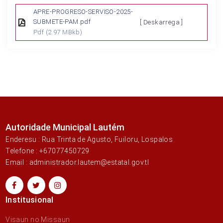
APRE-PROGRESO-SERVISO-2025-
SUBMETE-PAM.pdf
[ Deskarrega ]
Pdf
(2.97 MBkb)
Autoridade Municipal Lautém
Enderesu : Rua Trinta de Agusto, Fuiloru, Lospalos
Telefone : +67077450729
Email : administrador.lautem@estatal.gov.tl
Institusional
Visaun no Missaun