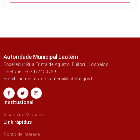
Autoridade Municipal Lautém
Enderesu : Rua Trinta de Agusto, Fuiloru, Lospalos
Telefone : +67077450729
Email : administrador.lautem@estatal.gov.tl
Institusional
Visaun no Missaun
Link rápidus
Ponto de interese