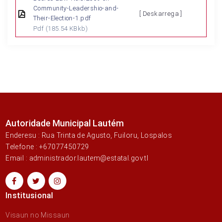
Community-Leadershio-and-
[ Deskarrega ]
Their-Election-1.pdf
Pdf
(185.54 KBkb)
Autoridade Municipal Lautém
Enderesu : Rua Trinta de Agusto, Fuiloru, Lospalos
Telefone : +67077450729
Email : administrador.lautem@estatal.gov.tl
Institusional
Visaun no Missaun