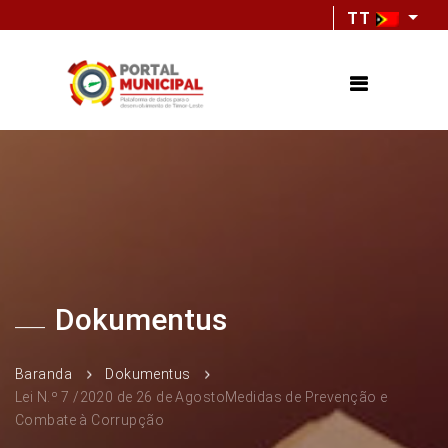
TT
Dokumentus
Baranda
Dokumentus
Lei N.º 7 /2020 de 26 de AgostoMedidas de Prevenção e
Combate à Corrupção