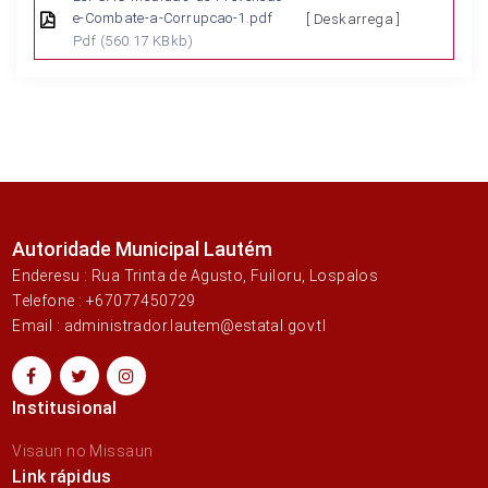
e-Combate-a-Corrupcao-1.pdf
[ Deskarrega ]
Pdf
(560.17 KBkb)
Autoridade Municipal Lautém
Enderesu : Rua Trinta de Agusto, Fuiloru, Lospalos
Telefone : +67077450729
Email : administrador.lautem@estatal.gov.tl
Institusional
Visaun no Missaun
Link rápidus