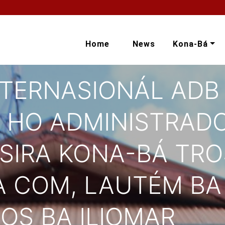
Home
News
Kona-Bá
NTERNASIONÁL ADB
 HO ADMINISTRAD
 SIRA KONA-BÁ TR
A COM, LAUTÉM BA
OS BA ILIOMAR