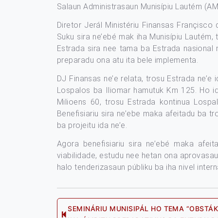
Salaun Administrasaun Munisípiu Lautém (AM
Diretor Jerál Ministériu Finansas Françisco 
Suku sira ne’ebé mak iha Munisípiu Lautém, 
Estrada sira nee tama ba Estrada nasional n
preparadu ona atu ita bele implementa.
DJ Finansas ne’e relata, trosu Estrada ne’e
Lospalos ba Iliomar hamutuk Km 125. Ho i
Milioens 60, trosu Estrada kontinua Lospal
Benefisiariu sira ne’ebe maka afeitadu ba t
ba projeitu ida ne’e.
Agora benefisiariu sira ne’ebé maka afeit
viabilidade, estudu nee hetan ona aprovasaun
halo tenderizasaun públiku ba iha nivel inte
Post
SEMINÁRIU MUNISIPÁL HO TEMA “OBSTÁ