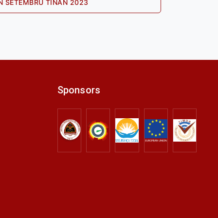
Next
N SETEMBRU TINAN 2023
post:
Sponsors