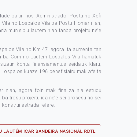
uldade balun hosi Administrador Postu no Xefi
Vila no Lospalos Vila ba Postu Iliomar nian,
ia munisipiu lautem nian tanba projeitu ne’e
ospalos Vila ho Km 47, agora ita aumenta tan
ém ba Com no Lautém Lospalos Vila hamutuk
sizaun konta finansiamentus seida’uk klaru,
a Lospalos kuaze 196 benefisiairu mak afeita
r nian, agora foin mak finaliza nia estudu
ba trosu projeitu ida ne’e sei prosesu no sei
 konstrui estrada refere.
U LAUTÉM ICAR BANDEIRA NASIONÁL RDTL