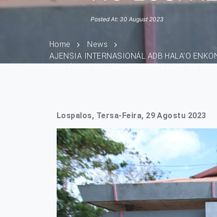
Posted At: 30 August 2023
Home
News
AJENSIA INTERNASIONÁL ADB HALA’O ENKO
LAUTÉM BA LOSPALOS NO LOSPALOS BA ILI
Lospalos, Tersa-Feira, 29 Agostu 2023