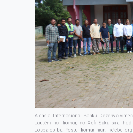
Ajensia Internasionál Banku Dezenvolviment
Lautém no Iliomar, no Xefi Suku sira, hod
Lospalos ba Postu Iliomar nian, ne’ebe org