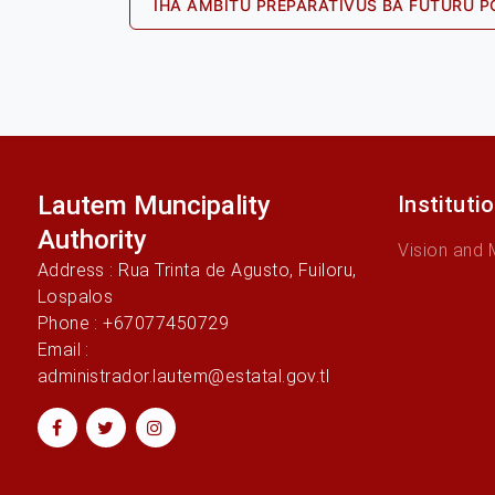
Previou
IHA ÁMBITU PREPARATIVUS BA FUTURU P
post:
navigation
Lautem Muncipality
Instituti
Authority
Vision and 
Address : Rua Trinta de Agusto, Fuiloru,
Lospalos
Phone : +67077450729
Email :
administrador.lautem@estatal.gov.tl