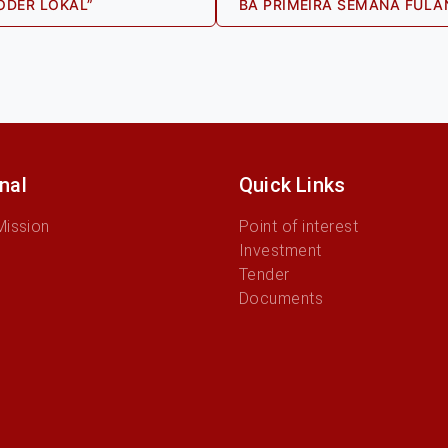
s
ODÉR LOKAL”
BA PRIMEIRA SEMANA FULA
onal
Quick Links
Mission
Point of interest
Investment
Tender
Documents