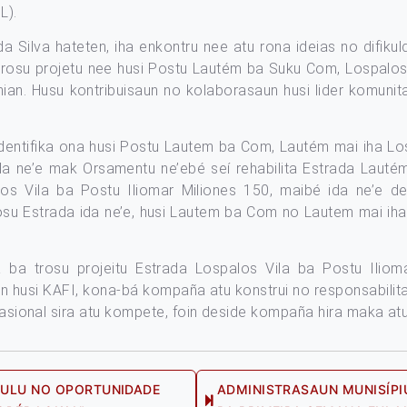
L).
da Silva hateten, iha enkontru nee atu rona ideias no difik
trosu projetu nee husi Postu Lautém ba Suku Com, Lospalos 
ian. Husu kontribuisaun no kolaborasaun husi lider komunitar
 identifika ona husi Postu Lautem ba Com, Lautém mai iha L
da ne’e mak Orsamentu ne’ebé seí rehabilita Estrada Laut
os Vila ba Postu Iliomar Miliones 150, maibé ida ne’e de
rosu Estrada ida ne’e, husi Lautem ba Com no Lautem mai ih
a ba trosu projeitu Estrada Lospalos Vila ba Postu Ilioma
 husi KAFI, kona-bá kompaña atu konstrui no responsabilita 
rnasional sira atu kompete, foin deside kompaña hira maka atu
KULU NO OPORTUNIDADE
ADMINISTRASAUN MUNISÍPI