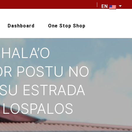
EN
Dashboard
One Stop Shop
 HALA’O
OR POSTU NO
OSU ESTRADA
 LOSPALOS