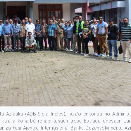
u Aziátiku (ADB-Sigla Inglés), hala’o enkontru ho Adminis
i ku’alia kona-bá rehabilitasaun trosu Estrada diresaun
aniza husi Ajensia Internasional Banku Dezenvolvimentu Aziá