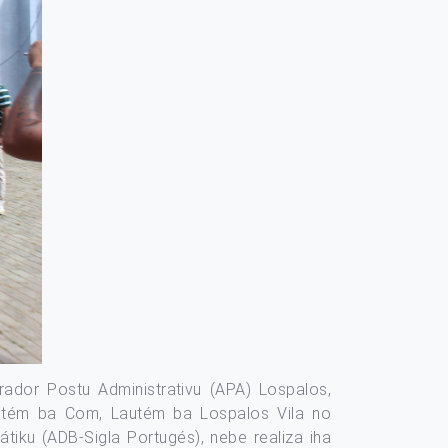
trador Postu Administrativu (APA) Lospalos,
 Lautém ba Com, Lautém ba Lospalos Vila no
tiku (ADB-Sigla Portugés), nebe realiza iha