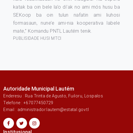
katak ba oin bele la’o di’ak no ami mós husu ba
SEKoop ba oin tulun nafatin ami liuhosi
formasaun, nune’e ami-nia kooperativa labele
mate,” Komandu PNTL Lautém tenik.
PUBLISIDADE HUSI MTCI
Autoridade Municipal Lautém
Enderesu : Rua Trinta de Agusto, Fuiloru, Lospalos
Telefone : +67077450729
Email : administrador.lautem@estatal.gov.tl
Institusional