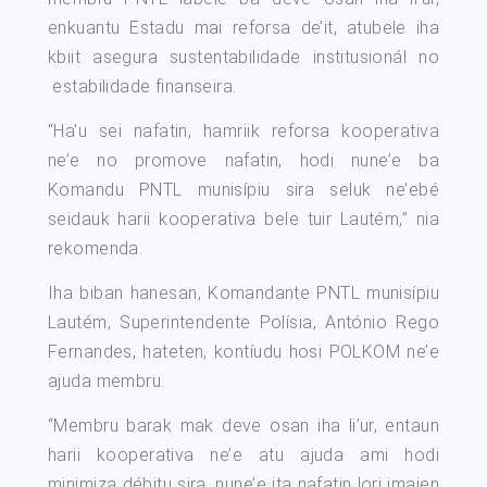
enkuantu Estadu mai reforsa de’it, atubele iha
kbiit asegura sustentabilidade institusionál no
estabilidade finanseira.
“Ha’u sei nafatin, hamriik reforsa kooperativa
ne’e no promove nafatin, hodi nune’e ba
Komandu PNTL munisípiu sira seluk ne’ebé
seidauk harii kooperativa bele tuir Lautém,” nia
rekomenda.
Iha biban hanesan, Komandante PNTL munisípiu
Lautém, Superintendente Polísia, António Rego
Fernandes, hateten, kontíudu hosi POLKOM ne’e
ajuda membru.
“Membru barak mak deve osan iha li’ur, entaun
harii kooperativa ne’e atu ajuda ami hodi
minimiza débitu sira, nune’e ita nafatin lori imajen