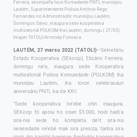
Ferreira, akompaña hosi Komadante PNTL munisípiu
Lautém, Superintendente Polísia António Rego
Fernandes no Administradór munisípiu Lautém,
Domingos Sávio, inaugura sede kooperativa
multisetoriál POLKOM iha Lautém, domingu ( 27/03).
Imajen TATOLI/Arminda Fonseca
LAUTÉM, 27 marsu 2022 (TATOLI)
—Sekretáriu
Estadu Kooperativa (SEkoop), Elizário Ferreira,
domingu ne’e, inaugura sede Kooperativa
multisetoriál Polísia Komunidade (POLKOM) iha
munisípiu Lautém, iha loron selebrasaun
aniversáriu PNTL ba da-XXII.
“Sede kooperativa ne’ebé ohin inaugura,
SEKoop fó apoiu ho osan $5.000, hodi hadi’a
sira-nia sede ho kompleta de’it sira-nia
nesesidade ne’ebé mak sira presiza, tanba sira
rasik iha kapitál hanesan fundadór kooperativa