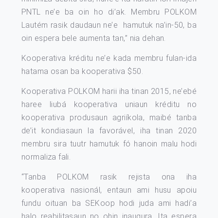
PNTL ne’e ba oin ho di’ak. Membru POLKOM
Lautém rasik daudaun ne’e hamutuk na’in-50, ba
oin espera bele aumenta tan,” nia dehan.
Kooperativa kréditu ne’e kada membru fulan-ida
hatama osan ba kooperativa $50.
Kooperativa POLKOM harii iha tinan 2015, ne’ebé
haree liubá kooperativa uniaun kréditu no
kooperativa produsaun agriíkola, maibé tanba
de’it kondiasaun la favorável, iha tinan 2020
membru sira tuutr hamutuk fó hanoin malu hodi
normaliza fali.
“Tanba POLKOM rasik rejista ona iha
kooperativa nasionál, entaun ami husu apoiu
fundu oituan ba SEKoop hodi juda ami hadi’a
halo reabilitasaun no ohin inaugura. Ita espera