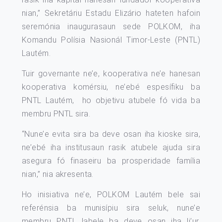
nian,” Sekretáriu Estadu Elizário hateten hafoin
seremónia inaugurasaun sede POLKOM, iha
Komandu Polísia Nasionál Timor-Leste (PNTL)
Lautém.
Tuir governante ne’e, kooperativa ne’e hanesan
kooperativa komérsiu, ne’ebé espesífiku ba
PNTL Lautém, ho objetivu atubele fó vida ba
membru PNTL sira.
“Nune’e evita sira ba deve osan iha kioske sira,
ne’ebé iha institusaun rasik atubele ajuda sira
asegura fó finaseiru ba prosperidade família
nian,” nia akresenta.
Ho inisiativa ne’e, POLKOM Lautém bele sai
referénsia ba munisípiu sira seluk, nune’e
membru PNTL labele ba deve osan iha li’ur,