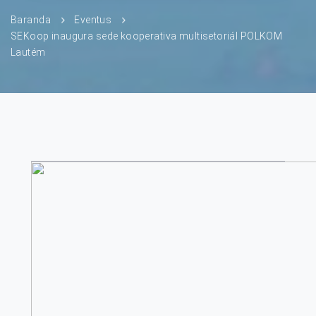
Baranda
Eventus
SEKoop inaugura sede kooperativa multisetoriál POLKOM
Lautém