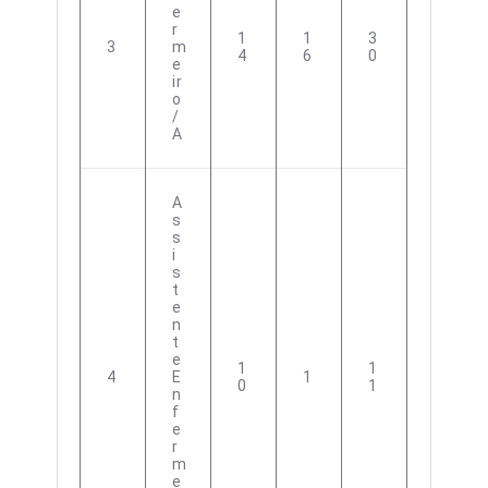
E
R
1
1
3
3
M
4
6
0
E
Ir
O
/
A
A
S
S
I
S
T
E
N
T
E
1
1
4
E
1
0
1
N
F
E
R
M
E