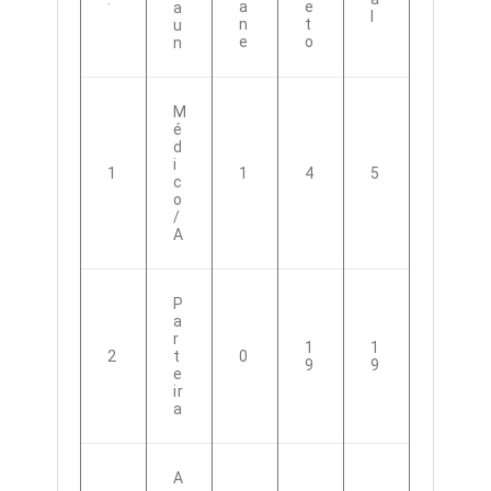
A
E
A
L
N
T
U
E
O
N
M
É
D
I
1
1
4
5
C
O
/
A
P
A
R
1
1
2
T
0
9
9
E
Ir
A
A