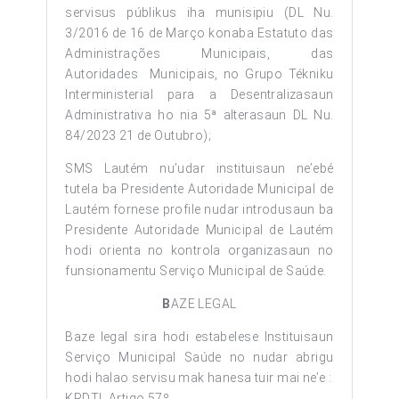
servisus públikus iha munisipiu (DL Nu.
3/2016 de 16 de Março konaba Estatuto das
Administrações Municipais, das
Autoridades Municipais, no Grupo Tékniku
Interministerial para a Desentralizasaun
Administrativa ho nia 5ª alterasaun DL Nu.
84/2023 21 de Outubro);
SMS Lautém nu’udar instituisaun ne’ebé
tutela ba Presidente Autoridade Municipal de
Lautém fornese profile nudar introdusaun ba
Presidente Autoridade Municipal de Lautém
hodi orienta no kontrola organizasaun no
funsionamentu Serviço Municipal de Saúde.
B
AZE LEGAL
Baze legal sira hodi estabelese Instituisaun
Serviço Municipal Saúde no nudar abrigu
hodi halao servisu mak hanesa tuir mai ne’e :
KRDTL Artigo 57º