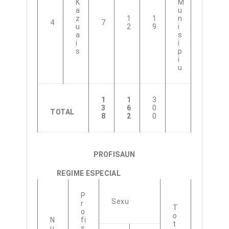
K
M
A
U
Z
1
1
N
4
7
U
2
9
I
A
S
I
I
S
P
I
U
1
1
3
3
6
0
TOTAL
8
2
0
PROFISAUN
REGIME ESPECIAL
P
Sexu
R
T
O
O
N
Fi
T
U
S