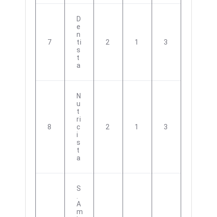
D
E
N
7
Ti
2
1
3
S
T
A
N
U
T
Ri
8
C
2
1
3
I
S
T
A
S
.
A
M