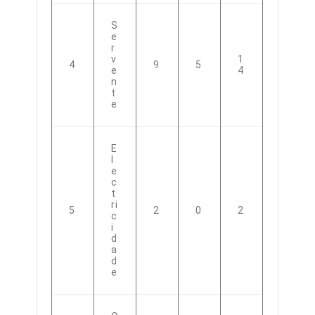
S
E
R
V
1
4
9
5
E
4
N
T
E
E
L
E
C
T
Ri
5
2
0
2
C
I
D
A
D
E