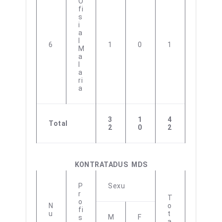
O
Fi
S
I
A
L
6
1
0
1
M
A
L
A
Ri
A
3
1
4
Total
2
0
2
KONTRATADUS MDS
P
Sexu
R
T
O
N
O
Fi
U
T
M
F
S
.
A