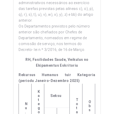
administrativos necessários ao exercício
das tarefas previstas pelas alíneas c), o), p),
q), r), s), t), u), v), w), x), y), z) e bb) do artigo
anterior.
Os Departamentos previstos pelo número
anterior são chefiados por Chefes de
Departamento, nomeados em regime de
comissão de serviço, nos termos do
Decreto- lei n.º 3/2016, de 16 de Março.
RH, Fasilidades Saude, Veikulus no
Ekipamentus Eskritoriu
Rekursus Humanus tuir Kategoria
(periodu Janeiro-Dezembro 2025)
K
A
Seksu
T
T
O
N
E
O
B
U
G
T
S
.
O
A