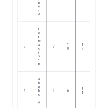
Ir
O
/
A
F
A
R
M
A
1
1
5
7
C
0
7
I
S
T
A
A
N
A
1
6
Li
5
6
1
S
T
A