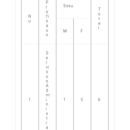
P
Sexu
R
T
O
O
N
Fi
T
U
S
A
A
L
U
M
F
N
S
E
R
Vi
S
U
S
A
D
M
1
I
1
5
6
N
I
S
T
R
A