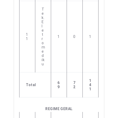
T
E
K.
E
L
E
1
T
1
0
1
1
R
O
M
E
D
Ik
U
1
6
7
Total
4
9
2
1
REGIME GERAL