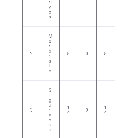
Ti
V
O
S
M
O
T
O
2
5
0
5
Ri
S
T
A
S
I
G
U
1
1
3
R
0
4
4
A
N
S
A