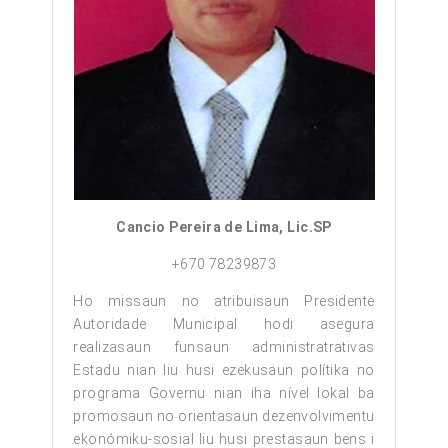
Cancio Pereira de Lima, Lic.SP
+670 78239873
Ho missaun no atribuisaun Presidente
Autoridade Municipal hodi asegura
realizasaun funsaun administratrativas
Estadu nian liu husi ezekusaun polítika no
programa Governu nian iha nível lokal ba
promosaun no orientasaun dezenvolvimentu
ekonómiku-sosial liu husi prestasaun bens i