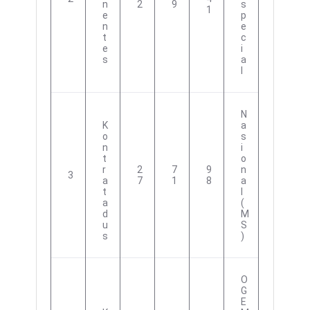
N
2
9
S
1
E
P
N
E
T
C
E
I
S
A
L
N
K
A
O
S
N
I
T
O
R
2
7
9
N
3
A
7
1
8
A
T
L
A
(
D
M
U
S
S
)
O
G
E