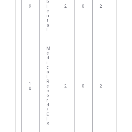
B
9
I
2
0
2
E
N
T
A
L
M
E
D
I
C
A
L
R
1
E
2
0
2
0
C
O
R
D
/
E
I
S