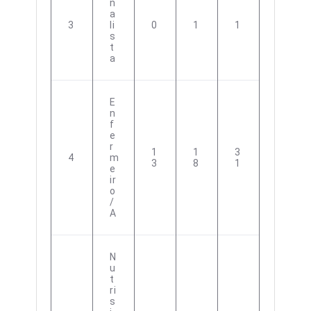
N
A
3
Li
0
1
1
S
T
A
E
N
F
E
R
1
1
3
4
M
3
8
1
E
Ir
O
/
A
N
U
T
Ri
S