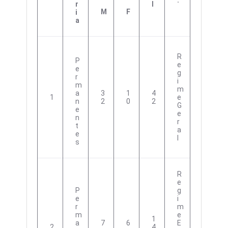
.
R
L
M
F
I
A
R
P
E
E
G
R
I
M
M
A
3
1
4
1
E
N
2
0
2
G
E
E
N
R
T
A
E
L
S
R
E
P
G
E
I
R
M
M
E
1
A
7
6
E
2
4