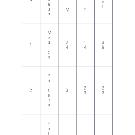
A
A
L
U
M
F
N
M
E
D
2
1
3
1
I
4
4
8
C
O
P
A
R
2
2
2
T
0
3
3
E
Ir
A
E
N
F