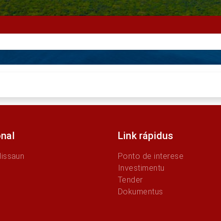
onal
Link rápidus
Missaun
Ponto de interese
Investimentu
Tender
Dokumentus