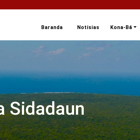
Baranda
Notísias
Kona-Bá
a Sidadaun