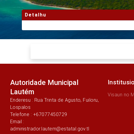
Detalhu
Autoridade Municipal
Institusi
Lautém
Visaun no 
Enderesu : Rua Trinta de Agusto, Fuiloru,
Lospalos
Telefone : +67077450729
Email :
administrador.lautem@estatal.gov.tl