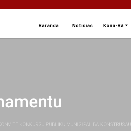
Baranda
Notísias
Kona-Bá
onamentu
KONVITE KONKURSU PÚBLIKU MUNISIPAL BA KONSTRUSA