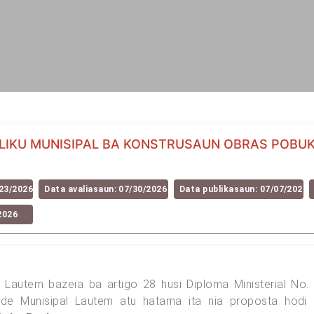
LIKU MUNISIPAL BA KONSTRUSAUN OBRAS POBU
23/2026
Data avaliasaun: 07/30/2026
Data publikasaun: 07/07/2026
2026
l Lautem bazeia ba artigo 28 husi Diploma Ministerial N
de Munisipal Lautem atu hatama ita nia proposta hodi 