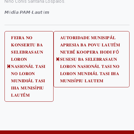
Nino Conis Santana Lospalos.
𝙈é𝙙𝙞𝙖 𝙋𝘼𝙈-𝙇𝙖𝙪𝙩é𝙢
Post
𝐅𝐄𝐈𝐑𝐀 𝐍𝐎
𝐀𝐔𝐓𝐎𝐑𝐈𝐃𝐀𝐃𝐄 𝐌𝐔𝐍𝐈𝐒𝐈𝐏Á𝐋
𝐊𝐎𝐍𝐒𝐄𝐑𝐓𝐔 𝐁𝐀
𝐀𝐏𝐑𝐄𝐒𝐈𝐀 𝐁𝐀 𝐏𝐎𝐕𝐔 𝐋𝐀𝐔𝐓É𝐌
navigation
𝐒𝐄𝐋𝐄𝐁𝐑𝐀𝐒𝐀𝐔𝐍
𝐍𝐄’𝐄𝐁É 𝐊𝐎𝐎𝐏𝐄𝐑𝐀 𝐇𝐎𝐃𝐈 𝐅Ó
𝐋𝐎𝐑𝐎𝐍
𝐒𝐔𝐒𝐄𝐒𝐔 𝐁𝐀 𝐒𝐄𝐋𝐄𝐁𝐑𝐀𝐒𝐀𝐔𝐍
Next
𝐍𝐀𝐒𝐈𝐎𝐍Á𝐋 𝐓𝐀𝐒𝐈
𝐋𝐎𝐑𝐎𝐍 𝐍𝐀𝐒𝐈𝐎𝐍Á𝐋 𝐓𝐀𝐒𝐈 𝐍𝐎
Previous
post:
𝐍𝐎 𝐋𝐎𝐑𝐎𝐍
𝐋𝐎𝐑𝐎𝐍 𝐌𝐔𝐍𝐃𝐈Á𝐋 𝐓𝐀𝐒𝐈 𝐈𝐇𝐀
post:
𝐌𝐔𝐍𝐈𝐃𝐈Á𝐋 𝐓𝐀𝐒𝐈
𝐌𝐔𝐍𝐈𝐒Í𝐏𝐈𝐔 𝐋𝐀𝐔𝐓𝐄𝐌
𝐈𝐇𝐀 𝐌𝐔𝐍𝐈𝐒Í𝐏𝐈𝐔
𝐋𝐀𝐔𝐓É𝐌