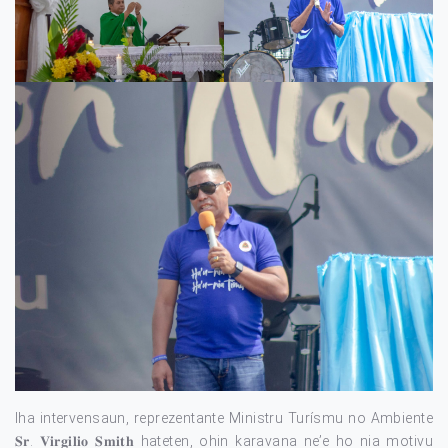
Iha intervensaun, reprezentante Ministru Turísmu no Ambiente
𝐒𝐫. 𝐕𝐢𝐫𝐠𝐢𝐥𝐢𝐨 𝐒𝐦𝐢𝐭𝐡 hateten, ohin karavana ne’e ho nia motivu