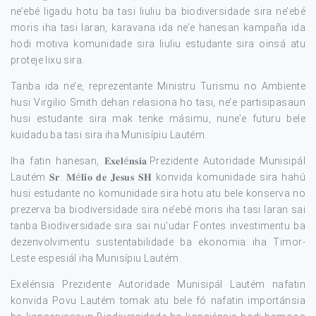
ne’ebé ligadu hotu ba tasi liuliu ba biodiversidade sira ne’ebé
moris iha tasi laran, karavana ida ne’e hanesan kampaña ida
hodi motiva komunidade sira liuliu estudante sira oinsá atu
proteje lixu sira.
Tanba ida ne’e, reprezentante Ministru Turismu no Ambiente
husi Virgilio Smith dehan relasiona ho tasi, ne’e partisipasaun
husi estudante sira mak tenke másimu, nune’e futuru bele
kuidadu ba tasi sira iha Munisípiu Lautém.
Iha fatin hanesan, 𝐄𝐱𝐞𝐥é𝐧𝐬𝐢𝐚.Prezidente Autoridade Munisipál
Lautém 𝐒𝐫. 𝐌é𝐥𝐢𝐨 𝐝𝐞 𝐉𝐞𝐬𝐮𝐬 𝐒𝐇 konvida komunidade sira hahú
husi estudante no komunidade sira hotu atu bele konserva no
prezerva ba biodiversidade sira ne’ebé moris iha tasi laran sai
tanba Biodiversidade sira sai nu’udar Fontes investimentu ba
dezenvolvimentu sustentabilidade ba ekonomia iha Timor-
Leste espesiál iha Munisípiu Lautém.
Exelénsia Prezidente Autoridade Munisipál Lautém nafatin
konvida Povu Lautém tomak atu bele fó nafatin importánsia