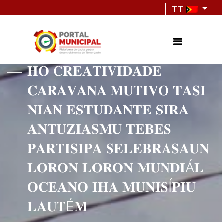
TT
𝐇𝐎 𝐂𝐑𝐄𝐀𝐓𝐈𝐕𝐈𝐃𝐀𝐃𝐄
𝐂𝐀𝐑𝐀𝐕𝐀𝐍𝐀 𝐌𝐔𝐓𝐈𝐕𝐎 𝐓𝐀𝐒𝐈
𝐍𝐈𝐀𝐍 𝐄𝐒𝐓𝐔𝐃𝐀𝐍𝐓𝐄 𝐒𝐈𝐑𝐀
𝐀𝐍𝐓𝐔𝐙𝐈𝐀𝐒𝐌𝐔 𝐓𝐄𝐁𝐄𝐒
𝐏𝐀𝐑𝐓𝐈𝐒𝐈𝐏𝐀 𝐒𝐄𝐋𝐄𝐁𝐑𝐀𝐒𝐀𝐔𝐍
𝐋𝐎𝐑𝐎𝐍 𝐋𝐎𝐑𝐎𝐍 𝐌𝐔𝐍𝐃𝐈Á𝐋
𝐎𝐂𝐄𝐀𝐍𝐎 𝐈𝐇𝐀 𝐌𝐔𝐍𝐈𝐒Í𝐏𝐈𝐔
𝐋𝐀𝐔𝐓É𝐌