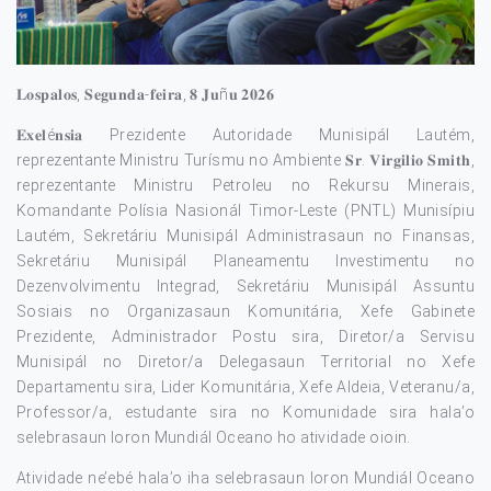
𝐋𝐨𝐬𝐩𝐚𝐥𝐨𝐬, 𝐒𝐞𝐠𝐮𝐧𝐝𝐚-𝐟𝐞𝐢𝐫𝐚, 𝟖 𝐉𝐮ñ𝐮 𝟐𝟎𝟐𝟔
𝐄𝐱𝐞𝐥é𝐧𝐬𝐢𝐚 Prezidente Autoridade Munisipál Lautém,
reprezentante Ministru Turísmu no Ambiente 𝐒𝐫. 𝐕𝐢𝐫𝐠𝐢𝐥𝐢𝐨 𝐒𝐦𝐢𝐭𝐡,
reprezentante Ministru Petroleu no Rekursu Minerais,
Komandante Polísia Nasionál Timor-Leste (PNTL) Munisípiu
Lautém, Sekretáriu Munisipál Administrasaun no Finansas,
Sekretáriu Munisipál Planeamentu Investimentu no
Dezenvolvimentu Integrad, Sekretáriu Munisipál Assuntu
Sosiais no Organizasaun Komunitária, Xefe Gabinete
Prezidente, Administrador Postu sira, Diretor/a Servisu
Munisipál no Diretor/a Delegasaun Territorial no Xefe
Departamentu sira, Lider Komunitária, Xefe Aldeia, Veteranu/a,
Professor/a, estudante sira no Komunidade sira hala’o
selebrasaun loron Mundiál Oceano ho atividade oioin.
Atividade ne’ebé hala’o iha selebrasaun loron Mundiál Oceano