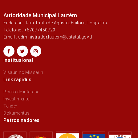
Autoridade Municipal Lautém
Enderesu : Rua Trinta de Agusto, Fuiloru, Lospalos
Telefone : +67077450729
Email : administrador.lautem@estatal.gov.tl
Institusional
Visaun no Missaun
Link rápidus
Ponto de interese
Investimentu
Tender
Dokumentus
Patrosinadores