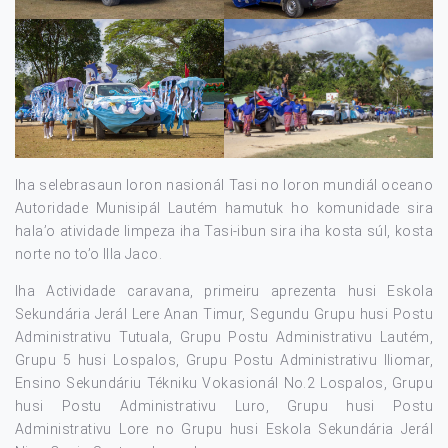
Iha selebrasaun loron nasionál Tasi no loron mundiál oceano
Autoridade Munisipál Lautém hamutuk ho komunidade sira
hala’o atividade limpeza iha Tasi-ibun sira iha kosta súl, kosta
norte no to’o Illa Jaco.
Iha Actividade caravana, primeiru aprezenta husi Eskola
Sekundária Jerál Lere Anan Timur, Segundu Grupu husi Postu
Administrativu Tutuala, Grupu Postu Administrativu Lautém,
Grupu 5 husi Lospalos, Grupu Postu Administrativu Iliomar,
Ensino Sekundáriu Tékniku Vokasionál No.2 Lospalos, Grupu
husi Postu Administrativu Luro, Grupu husi Postu
Administrativu Lore no Grupu husi Eskola Sekundária Jerál