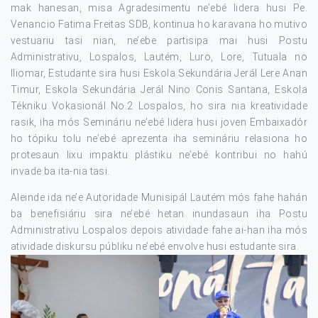
mak hanesan, misa Agradesimentu ne’ebé lidera husi Pe.
Venancio Fatima Freitas SDB, kontinua ho karavana ho mutivo
vestuariu tasi nian, ne’ebe partisipa mai husi Postu
Administrativu, Lospalos, Lautém, Luro, Lore, Tutuala no
Iliomar, Estudante sira husi Eskola Sekundária Jerál Lere Anan
Timur, Eskola Sekundária Jerál Nino Conis Santana, Eskola
Tékniku Vokasionál No.2 Lospalos, ho sira nia kreatividade
rasik, iha mós Semináriu ne’ebé lidera husi joven Embaixadór
ho tópiku tolu ne’ebé aprezenta iha semináriu relasiona ho
protesaun lixu impaktu plástiku ne’ebé kontribui no hahú
invade ba ita-nia tasi.
Aleinde ida ne’e Autoridade Munisipál Lautém mós fahe hahán
ba benefisiáriu sira ne’ebé hetan inundasaun iha Postu
Administrativu Lospalos depois atividade fahe ai-han iha mós
atividade diskursu públiku ne’ebé envolve husi estudante sira.