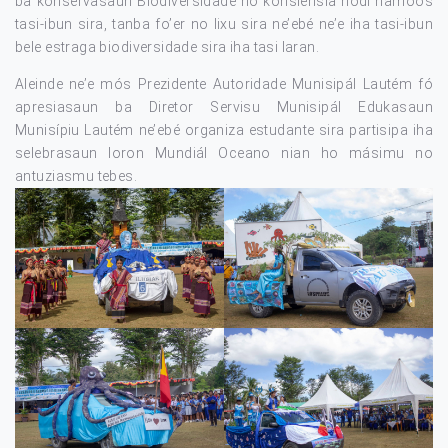
ba konservasaun Biodiversidade ho konsiénsia hodi hamoos
tasi-ibun sira, tanba fo’er no lixu sira ne’ebé ne’e iha tasi-ibun
bele estraga biodiversidade sira iha tasi laran.
Aleinde ne’e mós Prezidente Autoridade Munisipál Lautém fó
apresiasaun ba Diretor Servisu Munisipál Edukasaun
Munisípiu Lautém ne’ebé organiza estudante sira partisipa iha
selebrasaun loron Mundiál Oceano nian ho másimu no
antuziasmu tebes.