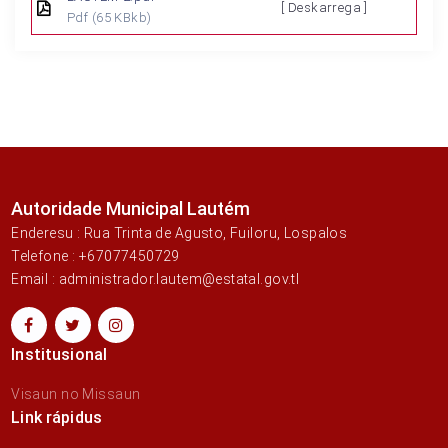
[ Deskarrega ]
Pdf
(65 KBkb)
Autoridade Municipal Lautém
Enderesu : Rua Trinta de Agusto, Fuiloru, Lospalos
Telefone : +67077450729
Email : administrador.lautem@estatal.gov.tl
Institusional
Visaun no Missaun
Link rápidus