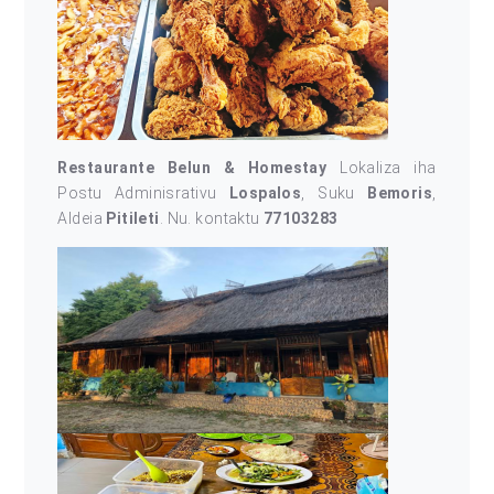
Restaurante Belun & Homestay
Lokaliza iha
Postu Adminisrativu
Lospalos
, Suku
Bemoris
,
Aldeia
Pitileti
. Nu. kontaktu
77103283