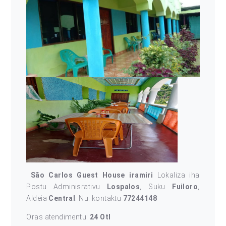
São Carlos Guest House iramiri
Lokaliza iha
Postu Adminisrativu
Lospalos
, Suku
Fuiloro
,
Aldeia
Central
. Nu. kontaktu
77244148
Oras atendimentu:
24 Otl